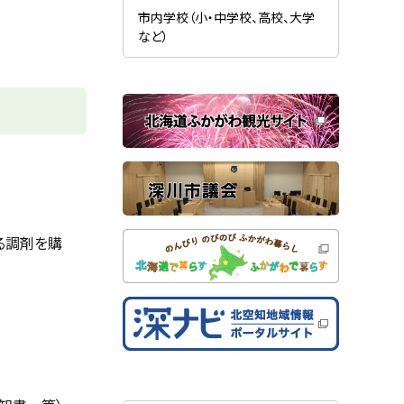
新
ま
規
市内学校（小・中学校、高校、大学
す
ウ
）
など）
ィ
ン
ド
ウ
で
関
開
き
連
ま
す
サ
）
イ
ト
る調剤を購