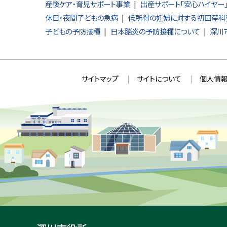
産後ケア・育児サポート事業
出産サポート「安心ハイヤー
休日・夜間子どもの急病
低所得の妊婦に対する初回産科
子どもの予防接種
日本脳炎の予防接種について
深川
本
サ
サイトマップ
サイトについて
個人情報
文
イ
へ
ト
戻
情
る
メ
報
ニ
ュ
ー
へ
戻
る