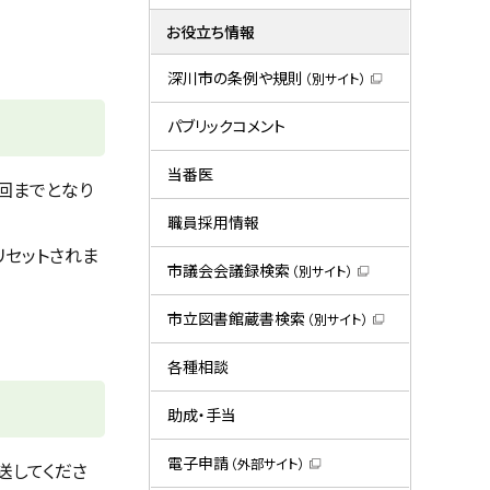
お役立ち情報
深川市の条例や規則
（別サイト）
（
新
規
パブリックコメント
ウ
ィ
ン
当番医
ド
回までとなり
ウ
で
職員採用情報
開
き
リセットされま
ま
市議会会議録検索
（別サイト）
す
（
）
新
規
市立図書館蔵書検索
（別サイト）
ウ
（
ィ
新
ン
規
各種相談
ド
ウ
ウ
ィ
で
ン
助成・手当
開
ド
き
ウ
ま
で
電子申請
（外部サイト）
送してくださ
す
開
（
）
き