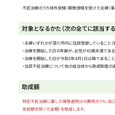
u
へ
k
不妊治療のうち体外受精・顕微授精を受けた夫婦（事
戻
a
g
る
a
w
対象となるかた（次の全てに該当する
a
c
i
t
・夫婦いずれかが深川市内に住民登録していること（
y
・治療を開始した日の年齢が、女性が43歳未満である
・治療を開始した日が令和5年4月1日以降であること
・当該不妊治療について他の自治体から助成制度の
ト
助成額
ッ
プ
特定不妊治療に要した保険適用分の費用のうち、自
に
支給額を除いた金額）を助成します。
戻