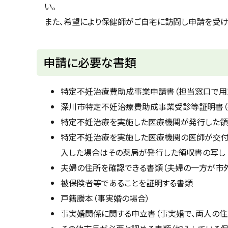
に
い。
戻
また、希望により保健師がご自宅に訪問し申請を受けること
る
ト
申請に必要な書類
ッ
プ
特定不妊治療費助成事業申請書（担当窓口で用意
に
深川市特定不妊治療費助成事業受診等証明書（担
戻
特定不妊治療を実施した医療機関が発行した領
る
特定不妊治療を実施した医療機関の医師が交付
入した場合はその薬局が発行した領収書の写し
夫婦の住所を確認できる書類（夫婦の一方が市
被保険者等であることを証明する書類
戸籍謄本（事実婚の場合）
事実婚関係に関する申立書（事実婚で、両人の住