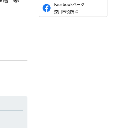
知書 等）
公
Facebookページ
式
深川市役所
S
（
新
N
規
ウ
S
ィ
ン
ド
ウ
で
開
き
ま
す
）