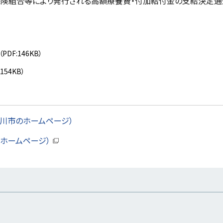
保険組合等により発行される高額療養費・付加給付金の支給決定通
（PDF:146KB）
:154KB）
川市のホームページ）
のホームページ）
（
新
規
ウ
ィ
ン
ド
ウ
で
開