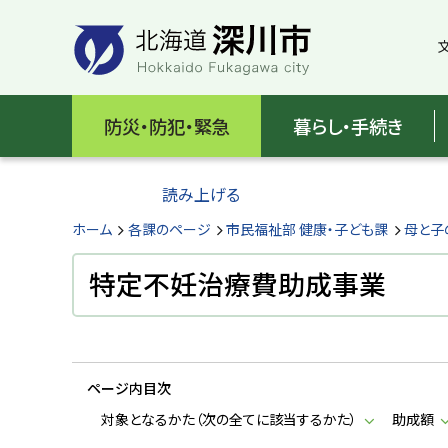
本
本
文
文
へ
へ
メ
戻
北
ニ
る
海
防災・防犯・緊急
暮らし・手続き
ュ
メ
ー
ニ
道
へ
ュ
読み上げる
深
ー
へ
ホーム
各課のページ
市民福祉部 健康・子ども課
母と子
川
戻
る
特定不妊治療費助成事業
市
ペ
H
ー
o
ジ
k
k
の
a
ページ内目次
ト
i
d
ッ
対象となるかた（次の全てに該当するかた）
助成額
o
プ
F