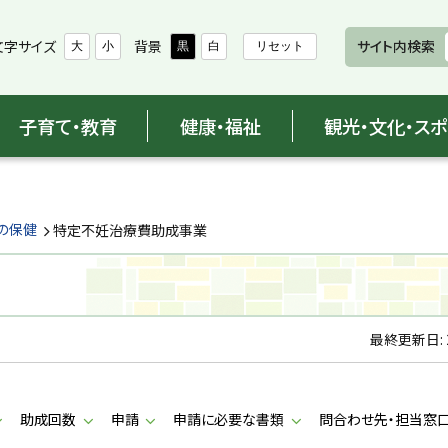
文字サイズ
背景
サイト内検索
大
小
黒
白
リセット
子育て・教育
健康・福祉
観光・文化・ス
の保健
特定不妊治療費助成事業
最終更新日:
助成回数
申請
申請に必要な書類
問合わせ先・担当窓