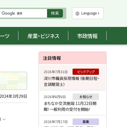
実
Language
検索
行
ポーツ
産業・ビジネス
市政情報
サ
注目情報
イ
2026年7月31日
ピックアップ
ド
深川市職員採用情報（後期日程・
言語聴覚士）
・
メ
2024年3月29日
2026年8月6日
お知らせ
まちなか交流施設 11月22日開
ニ
館！一般利用の受付を開始！
ュ
口
2026年7月17日
募集