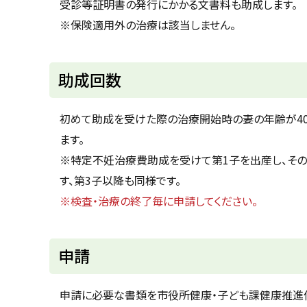
受診等証明書の発行にかかる文書料も助成します。
る
※保険適用外の治療は該当しません。
ト
助成回数
ッ
プ
初めて助成を受けた際の治療開始時の妻の年齢が40
に
ます。
戻
※特定不妊治療費助成を受けて第1子を出産し、その
る
す、第3子以降も同様です。
※検査・治療の終了毎に申請してください。
ト
申請
ッ
プ
申請に必要な書類を市役所健康・子ども課健康推進係