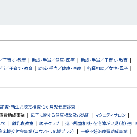
き
ま
す
）
／子育て・教育
助成・手当／健康・医療
助成・手当／子育て・教育
手当／子育て・教育
助成・手当／健康・医療
各種相談／女性・母子
診査・新生児聴覚検査・1か月児健康診査
療費助成事業
母子に関する健康相談及び訪問
マタニティサロン
いて
離乳食教室
親子クラブ
巡回児童相談・在宅障がい児（者）巡回
産応援交付金事業（コウノトリ応援プラン）
一般不妊治療費助成事業