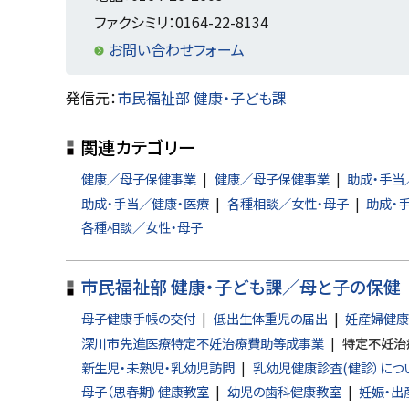
戻
ファクシミリ：0164-22-8134
る
お問い合わせフォーム
ト
発信元：
市民福祉部 健康・子ども課
ッ
関連カテゴリー
プ
に
健康／母子保健事業
健康／母子保健事業
助成・手当
戻
助成・手当／健康・医療
各種相談／女性・母子
助成・
各種相談／女性・母子
る
市民福祉部 健康・子ども課／母と子の保健
母子健康手帳の交付
低出生体重児の届出
妊産婦健康
深川市先進医療特定不妊治療費助等成事業
特定不妊治
新生児・未熟児・乳幼児訪問
乳幼児健康診査(健診）につ
母子（思春期）健康教室
幼児の歯科健康教室
妊娠・出