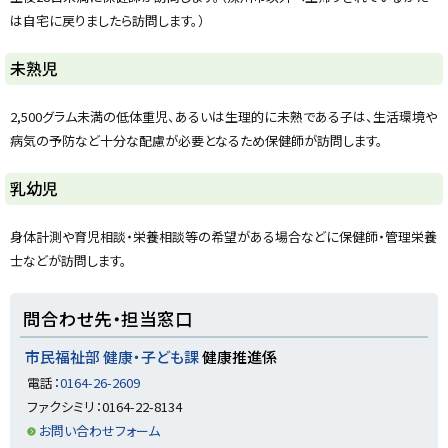
y
は自宅に戻りましたら訪問します。）
ト
未熟児
ッ
プ
2,500グラム未満の低体重児、あるいは生理的に未熟である子は、生活環境や
に
病気の予防など十分な配慮が必要となるため保健師が訪問します。
戻
る
ト
乳幼児
ッ
プ
身体計測や育児相談・栄養相談等の希望がある場合などに保健師・管理栄養
に
士などが訪問します。
戻
る
ト
問合わせ先・担当窓口
ッ
プ
市民福祉部 健康・子ども課
健康推進係
に
電話：
0164-26-2609
戻
ファクシミリ：0164-22-8134
る
お問い合わせフォーム