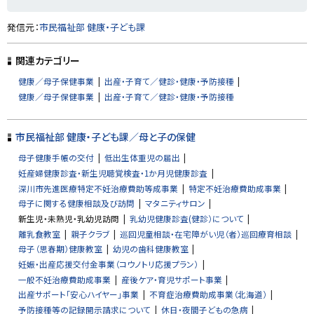
ト
発信元：
市民福祉部 健康・子ども課
ッ
プ
関連カテゴリー
に
健康／母子保健事業
出産・子育て／健診・健康・予防接種
戻
健康／母子保健事業
出産・子育て／健診・健康・予防接種
る
市民福祉部 健康・子ども課／母と子の保健
母子健康手帳の交付
低出生体重児の届出
妊産婦健康診査・新生児聴覚検査・1か月児健康診査
深川市先進医療特定不妊治療費助等成事業
特定不妊治療費助成事業
母子に関する健康相談及び訪問
マタニティサロン
新生児・未熟児・乳幼児訪問
乳幼児健康診査(健診）について
離乳食教室
親子クラブ
巡回児童相談・在宅障がい児（者）巡回療育相談
母子（思春期）健康教室
幼児の歯科健康教室
妊娠・出産応援交付金事業（コウノトリ応援プラン）
一般不妊治療費助成事業
産後ケア・育児サポート事業
出産サポート「安心ハイヤー」事業
不育症治療費助成事業（北海道）
予防接種等の記録開示請求について
休日・夜間子どもの急病