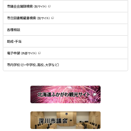
す
）
市議会会議録検索
（別サイト）
（
新
規
市立図書館蔵書検索
（別サイト）
ウ
（
ィ
新
ン
規
ド
各種相談
ウ
ウ
ィ
で
ン
開
ド
助成・手当
き
ウ
ま
で
す
開
）
電子申請
（外部サイト）
き
（
ま
新
す
規
）
市内学校（小・中学校、高校、大学など）
ウ
ィ
ン
ド
ウ
で
関
開
き
連
ま
す
サ
）
イ
ト