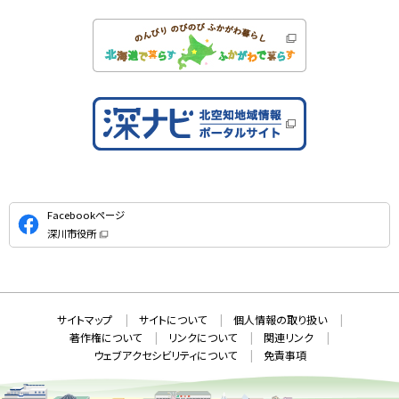
公
Facebookページ
式
深川市役所
S
（
新
N
規
ウ
S
ィ
ン
ド
本
ウ
サ
サイトマップ
サイトについて
個人情報の取り扱い
で
文
開
イ
著作権について
リンクについて
関連リンク
へ
き
ト
ま
ウェブアクセシビリティについて
免責事項
戻
す
情
）
る
メ
報