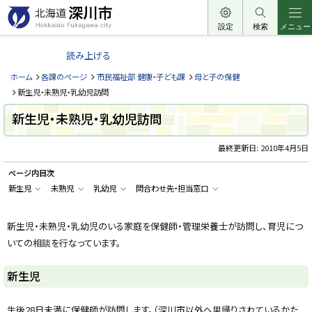
本
文
設定
検索
メニュー
北
へ
海
読み上げる
メ
道
ニ
ホーム
各課のページ
市民福祉部 健康・子ども課
母と子の保健
深
ュ
新生児・未熟児・乳幼児訪問
川
ー
新生児・未熟児・乳幼児訪問
市
へ
H
o
最終更新日:
2010年4月5日
k
k
ページ内目次
a
i
新生児
未熟児
乳幼児
問合わせ先・担当窓口
d
o
F
u
新生児・未熟児・乳幼児のいる家庭を保健師・管理栄養士が訪問し、育児につ
k
いての相談を行なっています。
a
g
a
w
新生児
a
c
i
生後28日未満に保健師が訪問します。（深川市以外へ里帰りされているかた
t