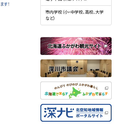
す
開
（
ます！
）
き
新
ま
規
市内学校（小・中学校、高校、大学
す
ウ
）
など）
ィ
ン
ド
ウ
で
関
開
き
連
ま
す
サ
）
イ
ト