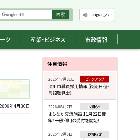
実
Language
検索
行
ポーツ
産業・ビジネス
市政情報
サ
注目情報
イ
2026年7月31日
ピックアップ
ド
深川市職員採用情報（後期日程・
言語聴覚士）
・
メ
2009年4月30日
2026年8月7日
お知らせ
まちなか交流施設 11月22日開
ニ
館！一般利用の受付を開始！
ュ
2026年8月6日
お知らせ