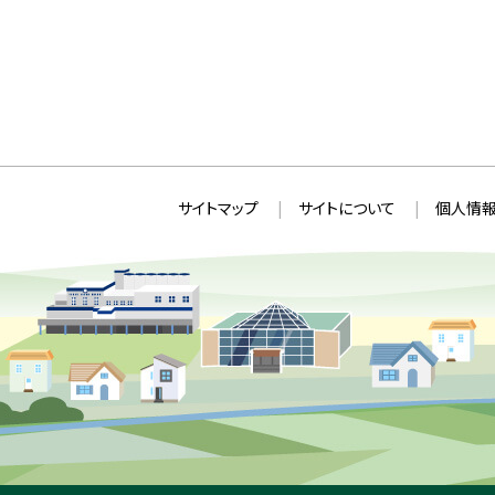
本
サ
サイトマップ
サイトについて
個人情報
文
イ
へ
ト
戻
情
る
メ
報
ニ
ュ
ー
へ
戻
る