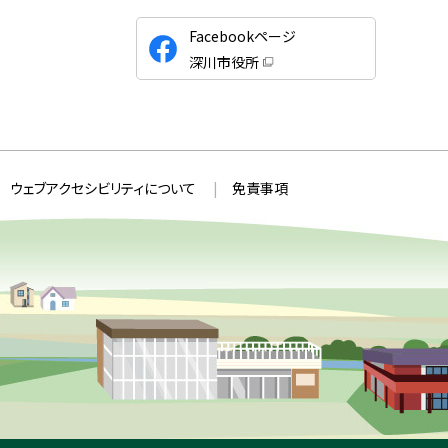
公
Facebookページ
式
深川市役所
S
（
新
N
規
ウ
S
ィ
ン
ド
ウ
ウェブアクセシビリティについて
免責事項
で
開
き
ま
す
）