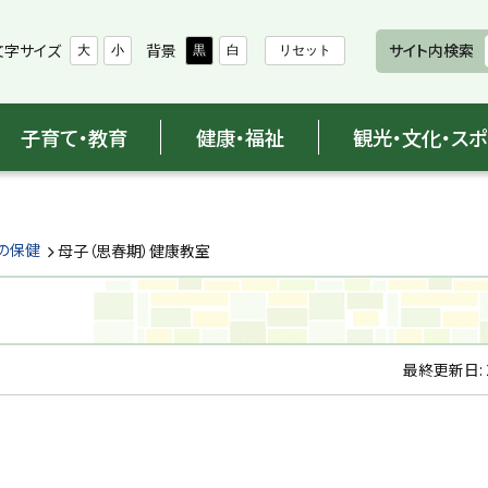
文字サイズ
背景
サイト内検索
大
小
黒
白
リセット
子育て・教育
健康・福祉
観光・文化・ス
の保健
母子（思春期）健康教室
最終更新日: