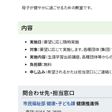
u
へ
k
母子が健やかに過ごせるための教室です。
戻
a
g
る
a
w
内容
a
c
i
t
実施日：
要望に応じ随時実施
y
対象：
要望に応じて実施します。各種団体（集団）
実施内容：
生涯学習出前講座、各種団体等からの
負担額：
無料
申し込み：
希望されるかたは担当窓口にご連絡く
ト
問合わせ先・担当窓口
ッ
市民福祉部 健康・子ども課
健康推進係
プ
に
電話：0164-26-2609