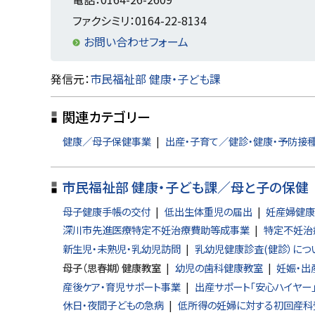
戻
ファクシミリ：0164-22-8134
る
お問い合わせフォーム
ト
発信元：
市民福祉部 健康・子ども課
ッ
関連カテゴリー
プ
に
健康／母子保健事業
出産・子育て／健診・健康・予防接
戻
る
市民福祉部 健康・子ども課／母と子の保健
母子健康手帳の交付
低出生体重児の届出
妊産婦健康
深川市先進医療特定不妊治療費助等成事業
特定不妊治
新生児・未熟児・乳幼児訪問
乳幼児健康診査(健診）につ
母子（思春期）健康教室
幼児の歯科健康教室
妊娠・出
産後ケア・育児サポート事業
出産サポート「安心ハイヤー
休日・夜間子どもの急病
低所得の妊婦に対する初回産科