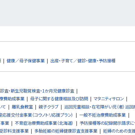
種
健康／母子保健事業
出産・子育て／健診・健康・予防接種
診査・新生児聴覚検査・1か月児健康診査
療費助成事業
母子に関する健康相談及び訪問
マタニティサロン
いて
離乳食教室
親子クラブ
巡回児童相談・在宅障がい児（者）巡回
産応援交付金事業（コウノトリ応援プラン）
一般不妊治療費助成事業
」事業
不育症治療費助成事業（北海道）
予防接種等の記録開示請求に
受診料支援事業
多胎妊娠の妊婦健康診査支援事業
妊婦のための支