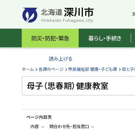
本
本
文
文
へ
へ
メ
戻
北
ニ
る
海
防災・防犯・緊急
暮らし・手続き
ュ
メ
ー
ニ
道
へ
ュ
読み上げる
深
ー
へ
ホーム
各課のページ
市民福祉部 健康・子ども課
母と子
川
戻
る
母子（思春期）健康教室
市
ペ
H
ー
o
ジ
k
k
の
a
ページ内目次
ト
i
d
ッ
内容
問合わせ先・担当窓口
o
プ
F