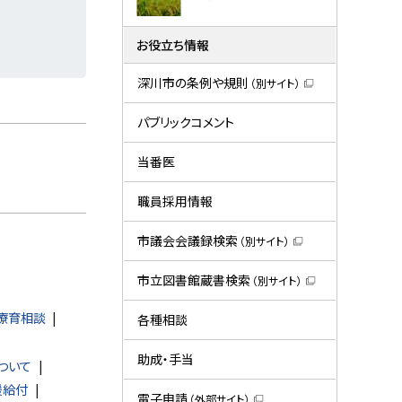
お役立ち情報
深川市の条例や規則
（別サイト）
（
新
規
パブリックコメント
ウ
ィ
ン
当番医
ド
ウ
で
職員採用情報
開
き
ま
市議会会議録検索
（別サイト）
す
（
）
新
規
市立図書館蔵書検索
（別サイト）
ウ
（
ィ
新
ン
療育相談
規
各種相談
ド
ウ
ウ
ィ
で
ン
助成・手当
ついて
開
ド
き
ウ
援給付
ま
で
電子申請
（外部サイト）