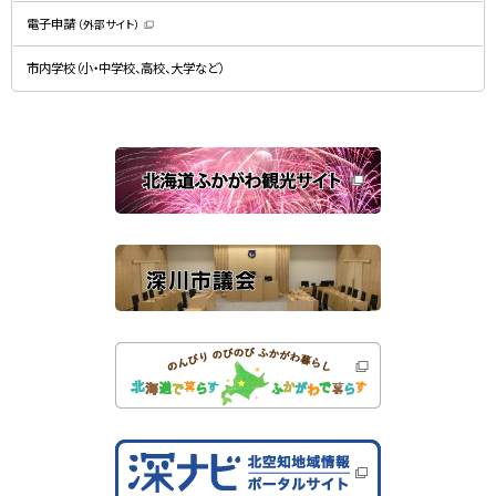
で
す
開
）
電子申請
（外部サイト）
き
（
ま
新
す
規
）
市内学校（小・中学校、高校、大学など）
ウ
ィ
ン
ド
ウ
で
関
開
き
連
ま
す
サ
）
イ
ト