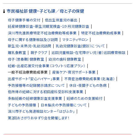
市民福祉部 健康・子ども課／母と子の保健
母子健康手帳の交付
低出生体重児の届出
妊産婦健康診査・新生児聴覚検査・1か月児健康診査
深川市先進医療特定不妊治療費助等成事業
特定不妊治療費助成事業
母子に関する健康相談及び訪問
マタニティサロン
新生児・未熟児・乳幼児訪問
乳幼児健康診査(健診）について
離乳食教室
親子クラブ
巡回児童相談・在宅障がい児（者）巡回療育相談
母子（思春期）健康教室
幼児の歯科健康教室
妊娠・出産応援交付金事業（コウノトリ応援プラン）
一般不妊治療費助成事業
産後ケア・育児サポート事業
出産サポート「安心ハイヤー」事業
不育症治療費助成事業（北海道）
予防接種等の記録開示請求について
休日・夜間子どもの急病
低所得の妊婦に対する初回産科受診料支援事業
多胎妊娠の妊婦健康診査支援事業
妊婦のための支援給付
子どもの予防接種
日本脳炎の予防接種について
深川市子ども発達相談センター「はぴふか」
第2回おさがりおゆずり会を開催します！