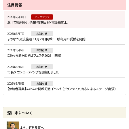
サ
注目情報
イ
2026年7月31日
ピックアップ
ド
深川市職員採用情報（後期日程・言語聴覚士）
・
2026年8月7日
お知らせ
メ
まちなか交流施設 11月22日開館！一般利用の受付を開始！
ニ
2026年8月6日
お知らせ
ュ
こめッち新米＆そばフェスタ2026 開催
ー
2026年8月6日
お知らせ
市長タウンミーティングを開催しました
2026年8月6日
お知らせ
【参加者募集】ふかふか開館記念イベント（ボランティア、有志によるステージ出演）
深川市について
ようこそ市長室へ