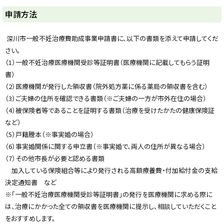
ト
申請方法
ッ
プ
深川市一般不妊治療費助成事業申請書に、以下の書類を添えて申請してくだ
に
さい。
戻
（1）一般不妊治療医療機関受診等証明書（医療機関に記載してもらう証明
る
書）
（2）医療機関が発行した領収書（院外処方薬に係る薬局の領収書を含む）
（3）ご夫婦の住所を確認できる書類（※ご夫婦の一方が市外在住の場合）
（4）被保険者等であることを証明する書類（治療を受けたかたの健康保険証
など）
（5）戸籍謄本（※事実婚の場合）
（6）事実婚関係に関する申立書（※事実婚で、両人の住所が異なる場合）
（7）その他市長が必要と認める書類
加入している保険組合等により発行される高額療養費・付加給付金の支給
決定通知書 など
※「一般不妊治療医療機関受診等証明書」の発行を医療機関に求める際に
は、治療にかかった全ての領収書を医療機関に提示し、相談していただくこと
をおすすめします。