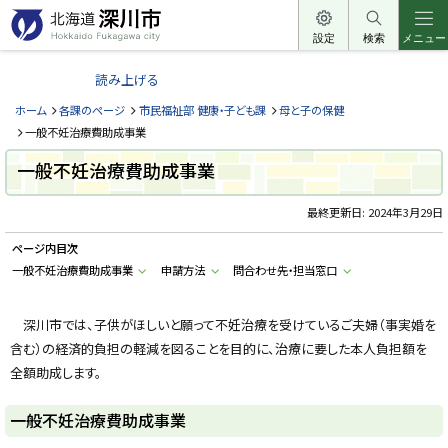
本
文
設定
検索
メニュー
北
へ
海
読み上げる
メ
道
ニ
ホーム
各課のページ
市民福祉部 健康・子ども課
母と子の保健
深
ュ
一般不妊治療費助成事業
川
ー
一般不妊治療費助成事業
市
へ
H
o
最終更新日:
2024年3月29日
k
k
ページ内目次
a
i
一般不妊治療費助成事業
申請方法
問合わせ先・担当窓口
d
o
F
u
深川市では、子供がほしいと願って不妊治療を受けているご夫婦（事実婚を
k
含む）の経済的負担の軽減を図ることを目的に、治療に要した本人負担額を
a
g
全額助成します。
a
w
a
一般不妊治療費助成事業
c
i
t