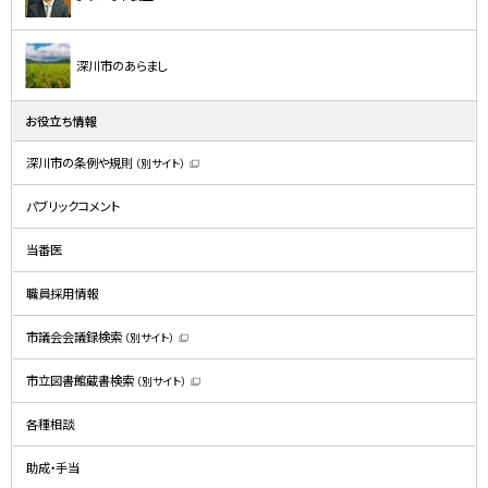
深川市のあらまし
お役立ち情報
深川市の条例や規則
（別サイト）
（
新
規
パブリックコメント
ウ
ィ
ン
ド
当番医
ウ
で
開
職員採用情報
き
ま
す
）
市議会会議録検索
（別サイト）
（
新
規
市立図書館蔵書検索
（別サイト）
ウ
（
ィ
新
ン
規
ド
各種相談
ウ
ウ
ィ
で
ン
開
ド
助成・手当
き
ウ
ま