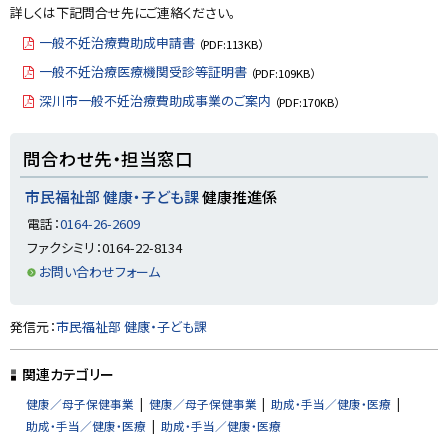
詳しくは下記問合せ先にご連絡ください。
一般不妊治療費助成申請書
（PDF:113KB）
一般不妊治療医療機関受診等証明書
（PDF:109KB）
深川市一般不妊治療費助成事業のご案内
（PDF:170KB）
ト
問合わせ先・担当窓口
ッ
プ
市民福祉部 健康・子ども課
健康推進係
に
電話：
0164-26-2609
戻
ファクシミリ：0164-22-8134
る
お問い合わせフォーム
ト
発信元：
市民福祉部 健康・子ども課
ッ
プ
関連カテゴリー
に
健康／母子保健事業
健康／母子保健事業
助成・手当／健康・医療
戻
助成・手当／健康・医療
助成・手当／健康・医療
る