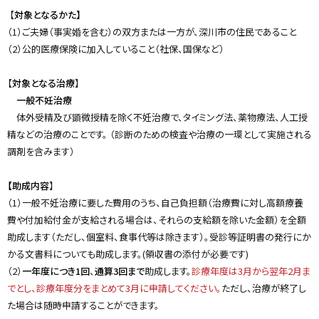
y
【
対象となるかた】
（1）ご夫婦（事実婚を含む）の双方または一方が、深川市の住民であること
（2）公的医療保険に加入していること（社保、国保など）
【
対象となる治療
】
一般不妊治療
体外受精及び顕微授精を除く不妊治療で、タイミング法、薬物療法、人工授
精などの治療のことです。 （診断のための検査や治療の一環として実施される
調剤を含みます）
【助成内容
】
（1）一般不妊治療に要した費用のうち、自己負担額（治療費に対し高額療養
費や付加給付金が支給される場合は、それらの支給額を除いた金額）を全額
助成します（ただし、個室料、食事代等は除きます）。受診等証明書の発行にか
かる文書料についても助成します。(領収書の添付が必要です)
（2）
一年度につき1回
、
通算3回まで
助成します。
診療年度は3月から翌年2月ま
でとし、診療年度分をまとめて3月に申請してください。
ただし、治療が終了し
た場合は随時申請することができます。