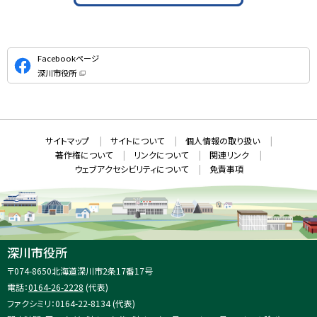
公
Facebookページ
式
深川市役所
S
（
新
N
規
ウ
S
ィ
ン
ド
本
ウ
サ
サイトマップ
サイトについて
個人情報の取り扱い
で
文
開
イ
著作権について
リンクについて
関連リンク
へ
き
ト
ま
ウェブアクセシビリティについて
免責事項
戻
す
情
）
る
メ
報
ニ
ュ
ー
へ
深川市役所
戻
住
〒074-8650
北海道深川市2条17番17号
る
所
電話：
0164-26-2228
(代表)
：
ファクシミリ：0164-22-8134 (代表)