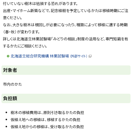
付いていない樹木は枯損する恐れがあります。
出産・マイホーム新築などで、記念植樹を予定しているかたは移植時期にご注
意ください。
なお、大きな樹木は根回しが必要になったり、種類によって移植に適する時期
（春・秋）が変わります。
詳しくは北海道立林業試験場「みどりの相談」制度の活用など、専門知識を有
するかたにご相談ください。
北海道立総合研究機構 林業試験場
（外部サイト）
（
新
規
ト
対象者
ウ
ィ
ッ
ン
ド
プ
市内のかた
ウ
に
で
開
戻
ト
負担額
き
ま
る
ッ
す
）
プ
樹木の移植費用は、原則引き取るかたの負担
に
仮植え地への移植は、移植するかたの負担
戻
仮植え地からの移植は、受け取るかたの負担