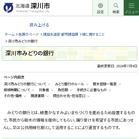
本
文
設定
検索
メニュー
北
へ
海
読み上げる
メ
道
ニ
ホーム
各課のページ
建設水道部 都市建設課
緑に関すること
深
ュ
深川市みどりの銀行
川
ー
深川市みどりの銀行
市
へ
H
o
最終更新日:
2024年7月4日
k
k
ページ内目次
a
i
深川市みどりの銀行について
みどり銀行のルール
樹木登録一覧表
d
移植時期について
対象者
負担額
手続きに必要なもの
o
F
その他・備考
関連書類
問合わせ先・担当窓口
u
k
a
g
みどりの銀行とは、緑豊かなすみよいまちづくりを進めるため設置するもの
a
で、市民から樹木の情報を提供してもらい、譲り受けを希望する市民にあっせ
w
a
んし、又は公共用緑化樹として活用することにより運営するものです。
c
i
t