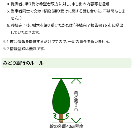
提供者、譲り受け希望者双方に対し、申し出の内容等を通知
当事者同士で交渉・移設（譲り受けに関する話し合いに、市は関与しま
せん。）
移植完了後、樹木を譲り受けたかたは「移植完了報告書」を市に提出
していただきます。
※1 市は情報を提供するだけですので、一切の責任を負いません。
※2 情報登録は無料です。
ト
みどり銀行のルール
ッ
プ
に
戻
る