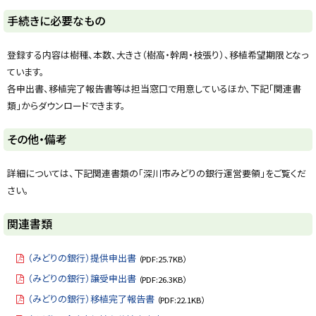
る
ト
手続きに必要なもの
ッ
プ
登録する内容は樹種、本数、大きさ（樹高・幹周・枝張り）、移植希望期限となっ
に
ています。
戻
各申出書、移植完了報告書等は担当窓口で用意しているほか、下記「関連書
る
類」からダウンロードできます。
ト
その他・備考
ッ
プ
詳細については、下記関連書類の「深川市みどりの銀行運営要領」をご覧くだ
に
さい。
戻
る
ト
関連書類
ッ
プ
（みどりの銀行）提供申出書
（PDF:25.7KB）
に
（みどりの銀行）譲受申出書
（PDF:26.3KB）
戻
（みどりの銀行）移植完了報告書
（PDF:22.1KB）
る