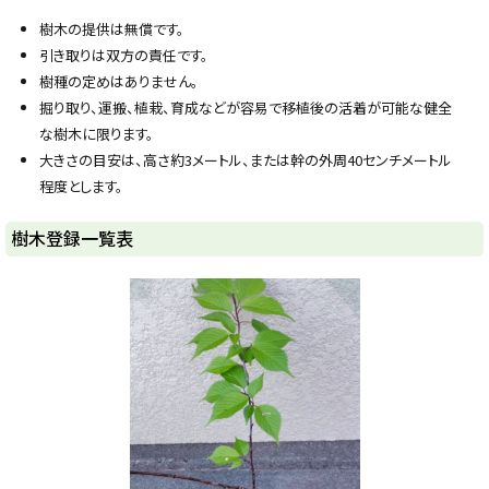
樹木の提供は無償です。
引き取りは双方の責任です。
樹種の定めはありません。
掘り取り、運搬、植栽、育成などが容易で移植後の活着が可能な健全
な樹木に限ります。
大きさの目安は、高さ約3メートル、または幹の外周40センチメートル
程度とします。
ト
樹木登録一覧表
ッ
プ
に
戻
る