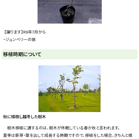
【譲ります】R6年7月から
・ジュンベリーの苗
ト
移植時期について
ッ
プ
に
戻
る
秋に植樹し越冬した樹木
樹木移植に適するのは、樹木が休眠している春か秋と言われます。
夏季は新芽・葉を出して成長する時期ですので、移植をした場合、きちんと根