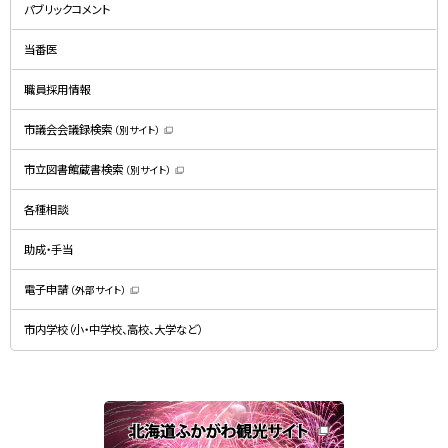
規
パブリックコメント
ウ
ィ
ン
ド
当番医
ウ
で
開
職員採用情報
き
ま
す
）
市議会会議録検索
（別サイト）
（
新
規
市立図書館蔵書検索
（別サイト）
ウ
（
ィ
新
ン
規
ド
各種相談
ウ
ウ
ィ
で
ン
開
ド
助成・手当
き
ウ
ま
で
す
開
）
電子申請
（外部サイト）
き
（
ま
新
す
規
）
市内学校（小・中学校、高校、大学など）
ウ
ィ
ン
ド
ウ
で
関
開
き
連
ま
す
サ
）