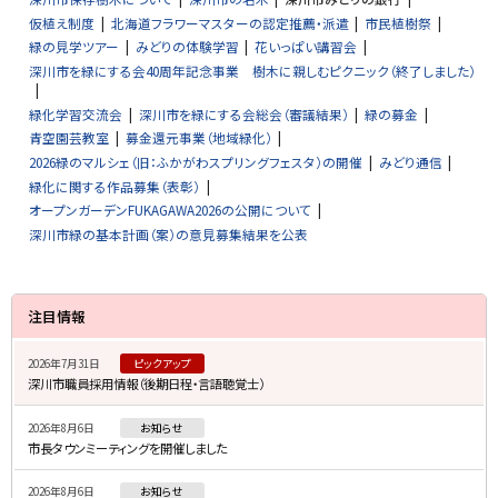
仮植え制度
北海道フラワーマスターの認定推薦・派遣
市民植樹祭
緑の見学ツアー
みどりの体験学習
花いっぱい講習会
深川市を緑にする会40周年記念事業 樹木に親しむピクニック（終了しました）
緑化学習交流会
深川市を緑にする会総会（審議結果）
緑の募金
青空園芸教室
募金還元事業（地域緑化）
2026緑のマルシェ（旧：ふかがわスプリングフェスタ）の開催
みどり通信
緑化に関する作品募集（表彰）
オープンガーデンFUKAGAWA2026の公開について
深川市緑の基本計画（案）の意見募集結果を公表
サ
注目情報
イ
2026年7月31日
ピックアップ
ド
深川市職員採用情報（後期日程・言語聴覚士）
・
2026年8月6日
お知らせ
メ
市長タウンミーティングを開催しました
ニ
2026年8月6日
お知らせ