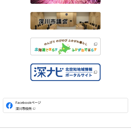
イ
ト
公
Facebookページ
式
深川市役所
S
（
新
N
規
ウ
S
ィ
ン