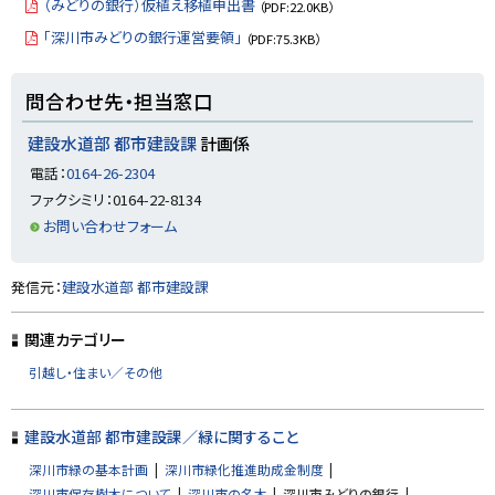
（みどりの銀行）仮植え移植申出書
（PDF:22.0KB）
「深川市みどりの銀行運営要領」
（PDF:75.3KB）
ト
問合わせ先・担当窓口
ッ
プ
建設水道部 都市建設課
計画係
に
電話：
0164-26-2304
戻
ファクシミリ：0164-22-8134
る
お問い合わせフォーム
ト
発信元：
建設水道部 都市建設課
ッ
プ
関連カテゴリー
に
引越し・住まい／その他
戻
る
建設水道部 都市建設課／緑に関すること
深川市緑の基本計画
深川市緑化推進助成金制度
深川市保存樹木について
深川市の名木
深川市みどりの銀行