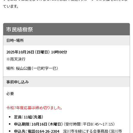
y
ています。
市民植樹祭
日時・場所
2025年10月26日（日曜日） 10時00分
※雨天決行
場所: 桜山公園（一已町字一已）
事前申し込み
必要
令和7年度応募は締め切りました。
定員：11
組（先着）
申込期限：10月16日（木曜日）
（受付時間：平日8：45～17：15）
申込先：電話0164-26-2304
深川市を緑にする会事務局（深川市