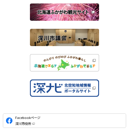
関
開
き
連
ま
す
サ
）
イ
ト
公
Facebookページ
式
深川市役所
S
（