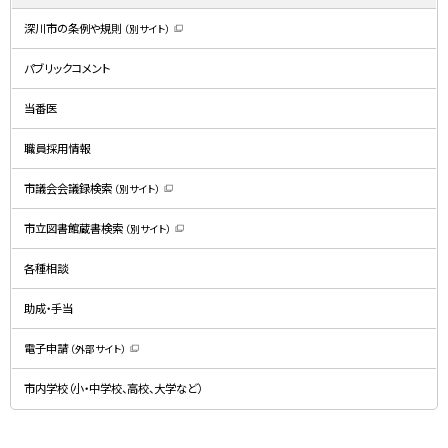
深川市の条例や規則
（別サイト）
（
新
規
パブリックコメント
ウ
ィ
ン
ド
当番医
ウ
で
開
職員採用情報
き
ま
す
）
市議会会議録検索
（別サイト）
（
新
規
市立図書館蔵書検索
（別サイト）
ウ
（
ィ
新
ン
規
ド
各種相談
ウ
ウ
ィ
で
ン
開
ド
助成・手当
き
ウ
ま
で
す
開
）
電子申請
（外部サイト）
き
（
ま
新
す
規
）
市内学校（小・中学校、高校、大学など）
ウ
ィ
ン
ド
ウ
で