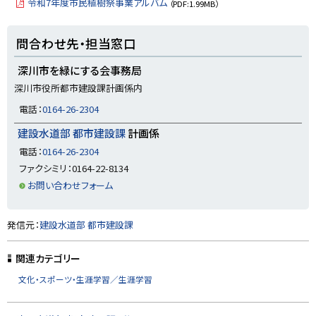
令和7年度市民植樹祭事業アルバム
（PDF:1.99MB）
ト
問合わせ先・担当窓口
ッ
プ
深川市を緑にする会事務局
に
深川市役所都市建設課計画係内
戻
電話：
0164-26-2304
る
建設水道部 都市建設課
計画係
電話：
0164-26-2304
ファクシミリ：0164-22-8134
お問い合わせフォーム
ト
発信元：
建設水道部 都市建設課
ッ
プ
関連カテゴリー
に
文化・スポーツ・生涯学習／生涯学習
戻
る