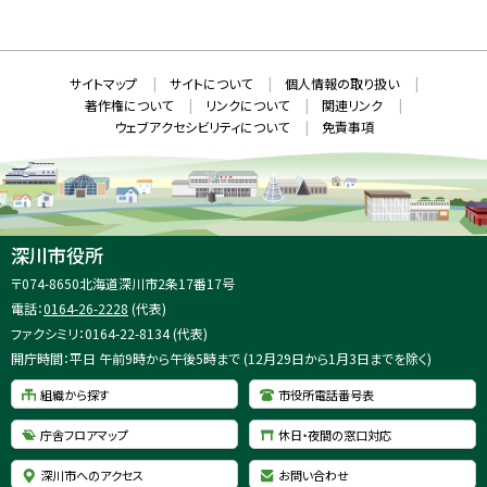
新
N
規
ウ
S
ィ
ン
ド
本
ウ
サ
サイトマップ
サイトについて
個人情報の取り扱い
で
文
開
イ
著作権について
リンクについて
関連リンク
へ
き
ト
ま
ウェブアクセシビリティについて
免責事項
戻
す
情
）
る
メ
報
ニ
ュ
ー
へ
深川市役所
戻
住
〒074-8650
北海道深川市2条17番17号
る
所
電話：
0164-26-2228
(代表)
：
ファクシミリ：0164-22-8134 (代表)
開庁時間：平日 午前9時から午後5時まで (12月29日から1月3日までを除く)
組織から探す
市役所電話番号表
庁舎フロアマップ
休日・夜間の窓口対応
深川市へのアクセス
お問い合わせ