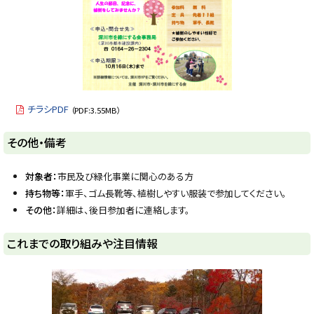
チラシPDF
（PDF:3.55MB）
ト
その他・備考
ッ
プ
対象者：
市民及び緑化事業に関心のある方
に
持ち物等：
軍手、ゴム長靴等、植樹しやすい服装で参加してください。
戻
その他：
詳細は、後日参加者に連絡します。
る
ト
これまでの取り組みや注目情報
ッ
プ
に
戻