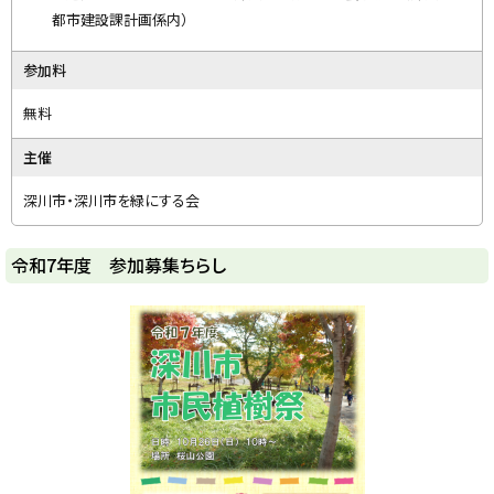
都市建設課計画係内）
参加料
無料
主催
深川市・深川市を緑にする会
ト
令和7年度 参加募集ちらし
ッ
プ
に
戻
る