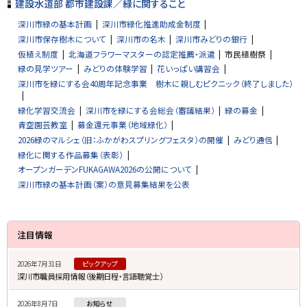
建設水道部 都市建設課／緑に関すること
深川市緑の基本計画
深川市緑化推進助成金制度
深川市保存樹木について
深川市の名木
深川市みどりの銀行
仮植え制度
北海道フラワーマスターの認定推薦・派遣
市民植樹祭
緑の見学ツアー
みどりの体験学習
花いっぱい講習会
深川市を緑にする会40周年記念事業 樹木に親しむピクニック（終了しました）
緑化学習交流会
深川市を緑にする会総会（審議結果）
緑の募金
青空園芸教室
募金還元事業（地域緑化）
2026緑のマルシェ（旧：ふかがわスプリングフェスタ）の開催
みどり通信
緑化に関する作品募集（表彰）
オープンガーデンFUKAGAWA2026の公開について
深川市緑の基本計画（案）の意見募集結果を公表
サ
注目情報
イ
2026年7月31日
ピックアップ
ド
深川市職員採用情報（後期日程・言語聴覚士）
・
2026年8月7日
お知らせ