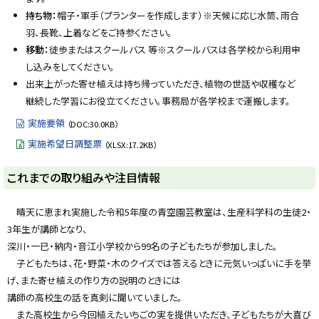
戻
持ち物：
帽子・軍手（プランターを作成します）※天候に応じ水筒、雨合
る
羽、長靴、上着などをご持参ください。
移動：
徒歩またはスクールバス 等※スクールバスは各学校から利用申
し込みをしてください。
出来上がった寄せ植えは持ち帰っていただき、植物の世話や収穫など
継続した学習にお役立てください。事務局が各学校まで運搬します。
実施要領
（DOC:30.0KB）
実施希望日調整票
（XLSX:17.2KB）
ト
これまでの取り組みや注目情報
ッ
プ
晴天に恵まれ実施した令和5年度の青空園芸教室は、生産科学科の生徒2・
に
3年生が講師となり、
戻
深川・一已・納内・音江小学校から99名の子どもたちが参加しました。
る
子どもたちは、花・野菜・木のクイズでは答えるときに元気いっぱいに手を挙
げ、また寄せ植えの作り方の説明のときには
講師の高校生の話を真剣に聞いていました。
また高校生から今回植えたいちごの実を提供いただき、子どもたちが大喜び