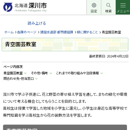
本
文
設定
検索
メニュー
北
へ
海
読み上げる
メ
道
ニ
ホーム
各課のページ
建設水道部 都市建設課
緑に関すること
青空園芸教室
深
ュ
川
青空園芸教室
ー
市
へ
最終更新日:
2024年4月22日
H
o
k
ページ内目次
k
a
青空園芸教室
その他・備考
これまでの取り組みや注目情報
i
問合わせ先・担当窓口
d
o
F
u
深川市で学ぶ子供達に、花と野菜の寄せ植え学習を通して、まちの緑化や環境
k
a
について考える機会としてもらうことを目的とします。
g
高校生は授業で学習した地域を小学生に還元し、小学生は身近な高等学校で
a
w
専門知識を学ぶ高校生から花の装飾方法を学習します。
a
c
i
t