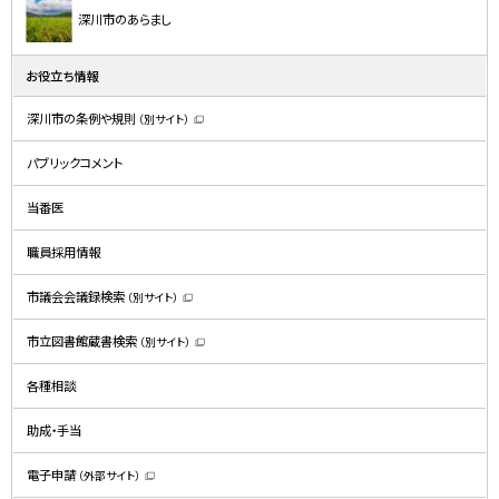
深川市のあらまし
お役立ち情報
深川市の条例や規則
（別サイト）
（
新
規
パブリックコメント
ウ
ィ
ン
ド
当番医
ウ
で
開
職員採用情報
き
ま
す
）
市議会会議録検索
（別サイト）
（
新
規
市立図書館蔵書検索
（別サイト）
ウ
（
ィ
新
ン
規
ド
各種相談
ウ
ウ
ィ
で
ン
開
ド
助成・手当
き
ウ
ま
で
す
開
）
電子申請
（外部サイト）
き
（
ま