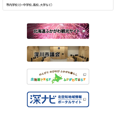
新
す
規
）
市内学校（小・中学校、高校、大学など）
ウ
ィ
ン
ド
ウ
で
関
開
き
連
ま
す
サ
）
イ
ト