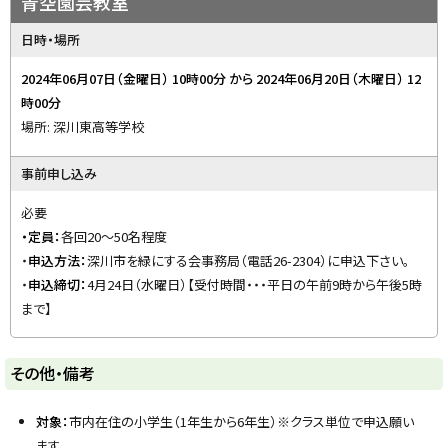
青空園芸教室
y
日時・場所
2024年06月07日（金曜日） 10時00分
から
2024年06月20日（木曜日） 12
時00分
場所: 深川東高等学校
事前申し込み
必要
・定員：
各回20～50名程度
・
申込方法：
深川市を緑にする会事務局（電話26-2304）に申込下さい。
・
申込締切：
4月24日（水曜日）【受付時間・・・平日の午前9時から午後5時
まで】
ト
その他・備考
ッ
プ
対象：
市内在住の小学生（1年生から6年生）※クラス単位で申込願い
に
ます。