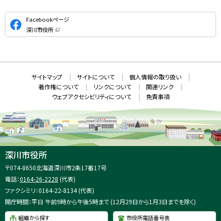
公
Facebookページ
式
深川市役所
S
（
新
N
規
ウ
S
ィ
ン
ド
本
ウ
サ
サイトマップ
サイトについて
個人情報の取り扱い
で
文
開
イ
著作権について
リンクについて
関連リンク
へ
き
ト
ま
ウェブアクセシビリティについて
免責事項
戻
す
情
）
る
メ
報
ニ
ュ
ー
へ
深川市役所
戻
住
〒074-8650
北海道深川市2条17番17号
る
所
電話：
0164-26-2228
(代表)
：
ファクシミリ：0164-22-8134 (代表)
開庁時間：平日 午前9時から午後5時まで (12月29日から1月3日までを除く)
組織から探す
市役所電話番号表