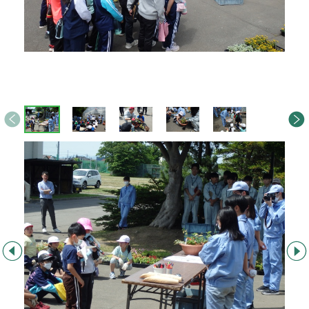
画
前へ
次へ
像
ス
ラ
イ
ド
集
前へ
次へ