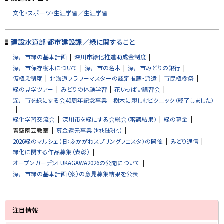
に
文化・スポーツ・生涯学習／生涯学習
戻
る
建設水道部 都市建設課／緑に関すること
深川市緑の基本計画
深川市緑化推進助成金制度
深川市保存樹木について
深川市の名木
深川市みどりの銀行
仮植え制度
北海道フラワーマスターの認定推薦・派遣
市民植樹祭
緑の見学ツアー
みどりの体験学習
花いっぱい講習会
深川市を緑にする会40周年記念事業 樹木に親しむピクニック（終了しました）
緑化学習交流会
深川市を緑にする会総会（審議結果）
緑の募金
青空園芸教室
募金還元事業（地域緑化）
2026緑のマルシェ（旧：ふかがわスプリングフェスタ）の開催
みどり通信
緑化に関する作品募集（表彰）
オープンガーデンFUKAGAWA2026の公開について
深川市緑の基本計画（案）の意見募集結果を公表
サ
注目情報
イ