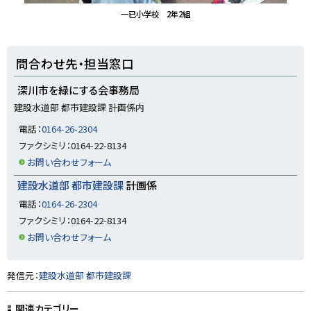
一已小学校 2年2組
ト
問合わせ先・担当窓口
ッ
プ
深川市を緑にする会事務局
に
建設水道部 都市建設課 計画係内
戻
電話：
0164-26-2304
る
ファクシミリ：0164-22-8134
お問い合わせフォーム
建設水道部 都市建設課
計画係
電話：
0164-26-2304
ファクシミリ：0164-22-8134
お問い合わせフォーム
ト
発信元：
建設水道部 都市建設課
ッ
プ
関連カテゴリー