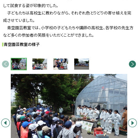
して試食する姿が印象的でした。
子どもたちは高校生に教わりながら、それぞれ色とりどりの寄せ植えを完
成させていました。
青空園芸教室では、小学校の子どもたちや講師の高校生、各学校の先生方
など多くの参加者の笑顔をいただくことができました。
青空園芸教室の様子
画
前へ
次へ
像
ス
ラ
イ
ド
集
前へ
次へ