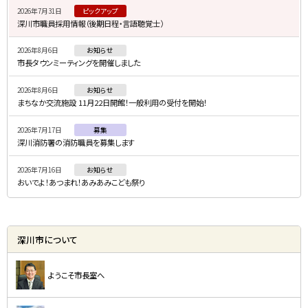
2026年7月31日
ピックアップ
ド
深川市職員採用情報（後期日程・言語聴覚士）
・
2026年8月6日
お知らせ
メ
市長タウンミーティングを開催しました
ニ
2026年8月6日
お知らせ
ュ
まちなか交流施設 11月22日開館！一般利用の受付を開始！
ー
2026年7月17日
募集
深川消防署の消防職員を募集します
2026年7月16日
お知らせ
おいでよ！あつまれ！あみあみこども祭り
深川市について
ようこそ市長室へ