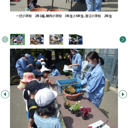
一已小学校 2年1組、納内小学校 3年生と4年生、音江小学校 2年生
画
前へ
次へ
像
ス
ラ
イ
ド
集
前へ
次へ