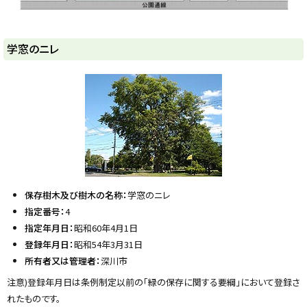
ト
学窓のニレ
ッ
プ
に
戻
る
保存樹木及び樹木の名称：
学窓のニレ
指定番号：
4
指定年月日：
昭和60年4月1日
登録年月日：
昭和54年3月31日
所有者又は管理者：
深川市
注意)登録年月日は条例制定以前の「緑の保存に関する要綱」において登録さ
れたものです。