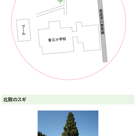
ト
北限のスギ
ッ
プ
に
戻
る