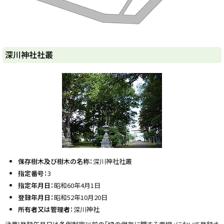
ト
深川神社社叢
ッ
プ
に
戻
る
保存樹木及び樹木の名称：
深川神社社叢
指定番号：
3
指定年月日：
昭和60年4月1日
登録年月日：
昭和52年10月20日
所有者又は管理者：
深川神社