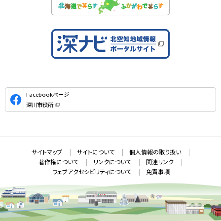
公
Facebookページ
式
深川市役所
S
（
新
N
規
ウ
S
ィ
ン
ド
本
ウ
サ
サイトマップ
サイトについて
個人情報の取り扱い
で
文
開
イ
著作権について
リンクについて
関連リンク
へ
き
ト
ま
ウェブアクセシビリティについて
免責事項
戻
す
情
）
る
メ
報
ニ
ュ
ー