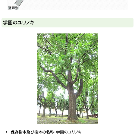
ト
学園のユリノキ
ッ
プ
に
戻
る
保存樹木及び樹木の名称：
学園のユリノキ