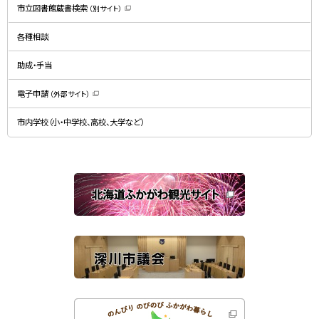
規
市立図書館蔵書検索
（別サイト）
ウ
（
ィ
新
ン
規
ド
各種相談
ウ
ウ
ィ
で
ン
開
ド
助成・手当
き
ウ
ま
で
す
開
）
電子申請
（外部サイト）
き
（
ま
新
す
規
）
市内学校（小・中学校、高校、大学など）
ウ
ィ
ン
ド
ウ
で
関
開
き
連
ま
す
サ
）
イ
ト