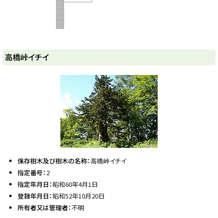
ト
高橋峠イチイ
ッ
プ
に
戻
る
保存樹木及び樹木の名称：
高橋峠イチイ
指定番号：
2
指定年月日：
昭和60年4月1日
登録年月日：
昭和52年10月20日
所有者又は管理者：
不明