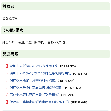
ト
対象者
ッ
プ
どなたでも
に
戻
ト
その他・備考
る
ッ
プ
詳しくは、下記担当窓口にお問い合わせください
に
戻
ト
関連書類
る
ッ
プ
深川市みどりのまちづくり推進条例
（PDF:74.6KB）
に
深川市みどりのまちづくり推進条例施行規則
（PDF:74.7KB）
戻
保存樹木指定同意書（第1号様式）
（PDF:26.6KB）
る
保存樹木等の行為届出書（第3号様式）
（PDF:27.8KB）
保存樹木等枯死届出書（第4号様式）
（PDF:29.3KB）
保存樹木等指定の解除申請書（第5号様式）
（PDF:27.6KB）