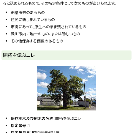
ると認められるもので、その指定条件として次のものがあげられます。
y
由緒由来のあるもの
住民に親しまれているもの
市街にあって、原生木のまま残されているもの
深川市内に唯一のもの、または珍しいもの
その他保存する価値のあるもの
開拓を偲ぶニレ
保存樹木及び樹木の名称：
開拓を偲ぶニレ
指定番号：
1
指定年月日：
昭和60年4月1日