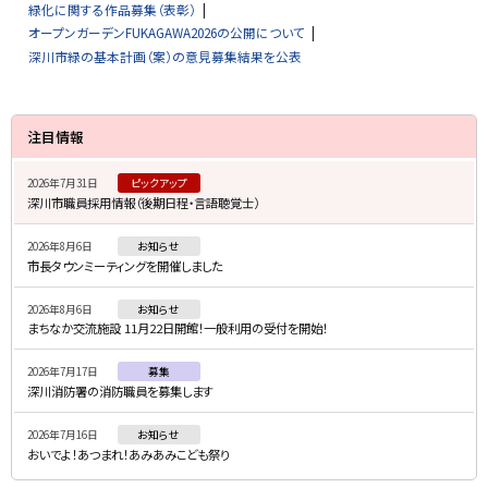
緑化に関する作品募集（表彰）
オープンガーデンFUKAGAWA2026の公開について
深川市緑の基本計画（案）の意見募集結果を公表
サ
注目情報
イ
2026年7月31日
ピックアップ
ド
深川市職員採用情報（後期日程・言語聴覚士）
・
2026年8月6日
お知らせ
メ
市長タウンミーティングを開催しました
ニ
2026年8月6日
お知らせ
ュ
まちなか交流施設 11月22日開館！一般利用の受付を開始！
ー
2026年7月17日
募集
深川消防署の消防職員を募集します
2026年7月16日
お知らせ
おいでよ！あつまれ！あみあみこども祭り