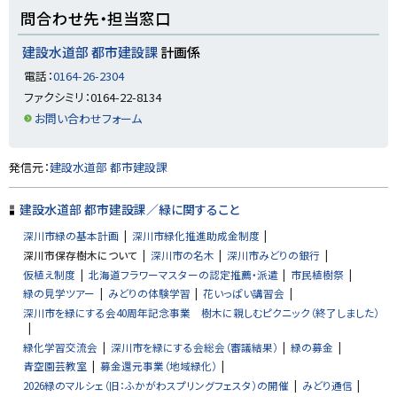
ト
問合わせ先・担当窓口
ッ
プ
建設水道部 都市建設課
計画係
に
電話：
0164-26-2304
戻
ファクシミリ：0164-22-8134
る
お問い合わせフォーム
ト
発信元：
建設水道部 都市建設課
ッ
プ
建設水道部 都市建設課／緑に関すること
に
深川市緑の基本計画
深川市緑化推進助成金制度
戻
深川市保存樹木について
深川市の名木
深川市みどりの銀行
る
仮植え制度
北海道フラワーマスターの認定推薦・派遣
市民植樹祭
緑の見学ツアー
みどりの体験学習
花いっぱい講習会
深川市を緑にする会40周年記念事業 樹木に親しむピクニック（終了しました）
緑化学習交流会
深川市を緑にする会総会（審議結果）
緑の募金
青空園芸教室
募金還元事業（地域緑化）
2026緑のマルシェ（旧：ふかがわスプリングフェスタ）の開催
みどり通信