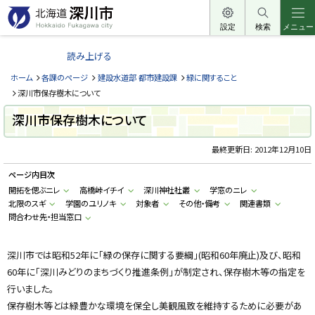
本
文
設定
検索
メニュー
北
へ
海
読み上げる
メ
道
ニ
ホーム
各課のページ
建設水道部 都市建設課
緑に関すること
深
ュ
深川市保存樹木について
川
ー
深川市保存樹木について
市
へ
H
o
最終更新日:
2012年12月10日
k
k
ページ内目次
a
i
開拓を偲ぶニレ
高橋峠イチイ
深川神社社叢
学窓のニレ
d
北限のスギ
学園のユリノキ
対象者
その他・備考
関連書類
o
F
問合わせ先・担当窓口
u
k
a
g
深川市では昭和52年に「緑の保存に関する要綱」(昭和60年廃止)及び、昭和
a
60年に「深川みどりのまちづくり推進条例」が制定され、保存樹木等の指定を
w
a
行いました。
c
i
保存樹木等とは緑豊かな環境を保全し美観風致を維持するために必要があ
t