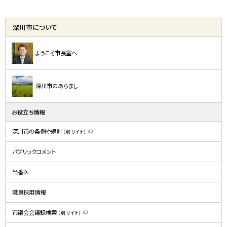
深川市について
ようこそ市長室へ
深川市のあらまし
お役立ち情報
深川市の条例や規則
（別サイト）
（
新
規
パブリックコメント
ウ
ィ
ン
ド
当番医
ウ
で
開
職員採用情報
き
ま
す
）
市議会会議録検索
（別サイト）
（
新