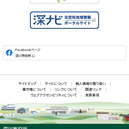
公
Facebookページ
式
深川市役所
S
（
新
N
規
ウ
S
ィ
ン
ド
本
ウ
サ
サイトマップ
サイトについて
個人情報の取り扱い
で
文
開
イ
著作権について
リンクについて
関連リンク
へ
き
ト
ま
ウェブアクセシビリティについて
免責事項
戻
す
情
）
る
メ
報
ニ
ュ
ー
へ
深川市役所