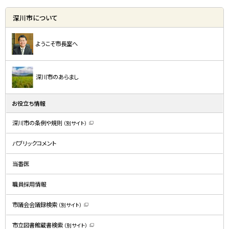
深川市について
ようこそ市長室へ
深川市のあらまし
お役立ち情報
深川市の条例や規則
（別サイト）
（
新
規
パブリックコメント
ウ
ィ
ン
ド
当番医
ウ
で
開
職員採用情報
き
ま
す
）
市議会会議録検索
（別サイト）
（
新
規
市立図書館蔵書検索
（別サイト）
ウ