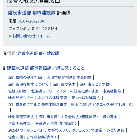
問合わせ先・担当窓口
る
ッ
プ
建設水道部 都市建設課
計画係
に
電話：
0164-26-2304
戻
ファクシミリ：0164-22-8134
る
お問い合わせフォーム
ト
発信元：
建設水道部 都市建設課
ッ
プ
建設水道部 都市建設課／緑に関すること
に
深川市緑の基本計画
深川市緑化推進助成金制度
戻
深川市保存樹木について
深川市の名木
深川市みどりの銀行
る
仮植え制度
北海道フラワーマスターの認定推薦・派遣
市民植樹祭
緑の見学ツアー
みどりの体験学習
花いっぱい講習会
深川市を緑にする会40周年記念事業 樹木に親しむピクニック（終了しました）
緑化学習交流会
深川市を緑にする会総会（審議結果）
緑の募金
青空園芸教室
募金還元事業（地域緑化）
2026緑のマルシェ（旧：ふかがわスプリングフェスタ）の開催
みどり通信
緑化に関する作品募集（表彰）