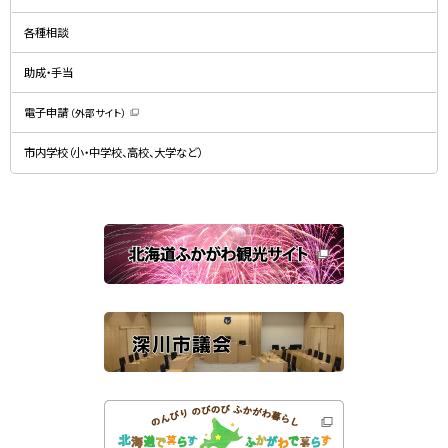
（
ィ
新
ン
規
ド
各種相談
ウ
ウ
ィ
で
ン
開
ド
助成・手当
き
ウ
ま
で
す
開
）
電子申請
（外部サイト）
き
（
ま
新
す
規
）
市内学校（小・中学校、高校、大学など）
ウ
ィ
ン
ド
ウ
で
関
開
き
連
ま
す
サ
）
イ
ト