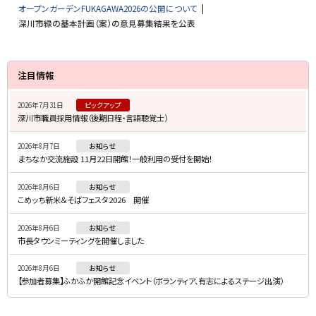
オープンガーデンFUKAGAWA2026の公開について
深川市緑の基本計画（案）の意見募集結果を公表
サ
注目情報
イ
2026年7月31日
ピックアップ
ド
深川市職員採用情報（後期日程・言語聴覚士）
・
2026年8月7日
お知らせ
メ
まちなか交流施設 11月22日開館！一般利用の受付を開始！
ニ
2026年8月6日
お知らせ
ュ
こめッち新米＆そばフェスタ2026 開催
ー
2026年8月6日
お知らせ
市長タウンミーティングを開催しました
2026年8月6日
お知らせ
【参加者募集】ふかふか開館記念イベント（ボランティア、有志によるステージ出演）