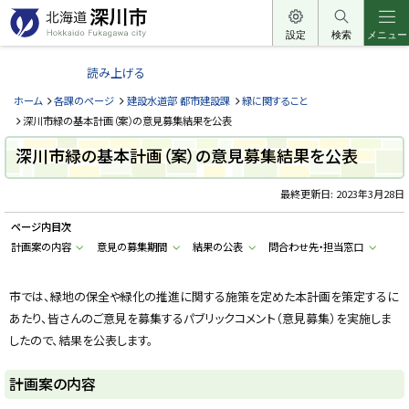
本
文
設定
検索
メニュー
北
へ
海
読み上げる
メ
道
ニ
ホーム
各課のページ
建設水道部 都市建設課
緑に関すること
深
ュ
深川市緑の基本計画（案）の意見募集結果を公表
川
ー
深川市緑の基本計画（案）の意見募集結果を公表
市
へ
H
o
最終更新日:
2023年3月28日
k
k
ページ内目次
a
i
計画案の内容
意見の募集期間
結果の公表
問合わせ先・担当窓口
d
o
F
u
市では、緑地の保全や緑化の推進に関する施策を定めた本計画を策定するに
k
あたり、皆さんのご意見を募集するパブリックコメント（意見募集）を実施しま
a
g
したので、結果を公表します。
a
w
a
計画案の内容
c
i
t