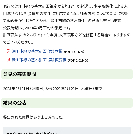
y
現行の深川市緑の基本計画策定から約17年が経過し、少子高齢化による人
口減少など、社会情勢の変化に対応するため、計画内容について新たに検討
する必要が生じたことから、「深川市緑の基本計画」の見直しを行います。
公表時期は、2023年3月下旬の予定です。
計画案は次のとおりですが、今後、文章表現などを修正する場合がありますの
でご了承ください。
深川市緑の基本計画（案）本編
（PDF:13.7MB）
深川市緑の基本計画（案）概要版
（PDF:2.61MB）
ト
意見の募集期間
ッ
プ
2023年2月21日（火曜日）から2023年3月23日（木曜日）まで
に
戻
ト
結果の公表
る
ッ
プ
提出された意見はありませんでした。
に
戻
ト