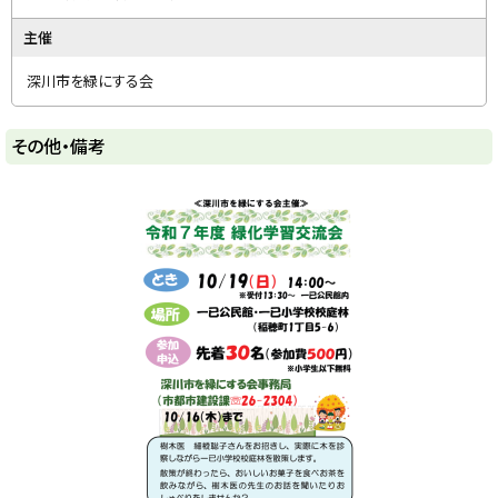
主催
深川市を緑にする会
ト
その他・備考
ッ
プ
に
戻
る