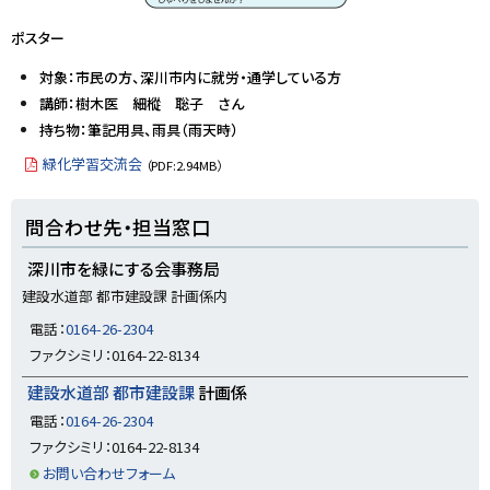
ポスター
対象：市民の方、深川市内に就労・通学している方
講師
：樹木医 細樅 聡子 さん
持ち
物：筆記用具、雨具（雨天時）
緑化学習交流会
（PDF:2.94MB）
ト
問合わせ先・担当窓口
ッ
プ
深川市を緑にする会事務局
に
建設水道部 都市建設課 計画係内
戻
電話：
0164-26-2304
る
ファクシミリ：0164-22-8134
建設水道部 都市建設課
計画係
電話：
0164-26-2304
ファクシミリ：0164-22-8134
お問い合わせフォーム