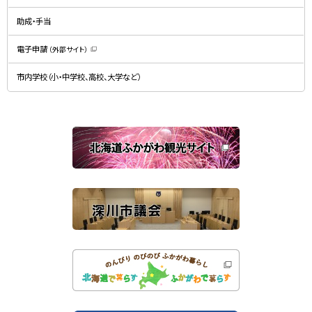
ィ
で
ン
開
ド
助成・手当
き
ウ
ま
で
す
開
）
電子申請
（外部サイト）
き
（
ま
新
す
規
）
市内学校（小・中学校、高校、大学など）
ウ
ィ
ン
ド
ウ
で
関
開
き
連
ま
す
サ
）
イ
ト