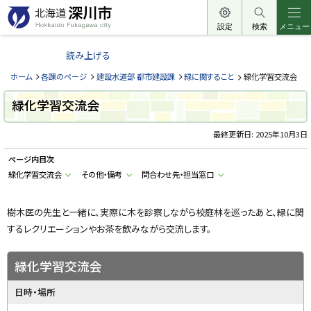
本
文
設定
検索
メニュー
北
へ
海
読み上げる
メ
道
ニ
ホーム
各課のページ
建設水道部 都市建設課
緑に関すること
緑化学習交流会
深
ュ
川
緑化学習交流会
ー
市
へ
最終更新日:
2025年10月3日
H
o
k
ページ内目次
k
a
緑化学習交流会
その他・備考
問合わせ先・担当窓口
i
d
o
樹木医の先生と一緒に、実際に木を診察しながら校庭林を巡ったあと、緑に関
F
u
するレクリエーションやお茶を飲みながら交流します。
k
a
g
a
緑化学習交流会
w
a
c
日時・場所
i
t