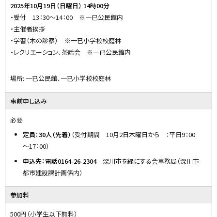
2025年10月19日（日曜日） 14時00分
y
・受付 13：30～14：00 ※一已公民館内
・主催者挨拶
・学習（木の診察） ※一已小学校校庭林
・レクリエーション、茶話会 ※一已公民館内
場所: 一已公民館、一已小学校校庭林
事前申し込み
必要
定員：30人（先着）
（受付期間 10月2日木曜日から ：平日9：00
～17：00）
申込先：電話0164-26-2304
深川市を緑にする会事務局（深川市
都市建設課計画係内）
参加料
500円（小学生以下無料）