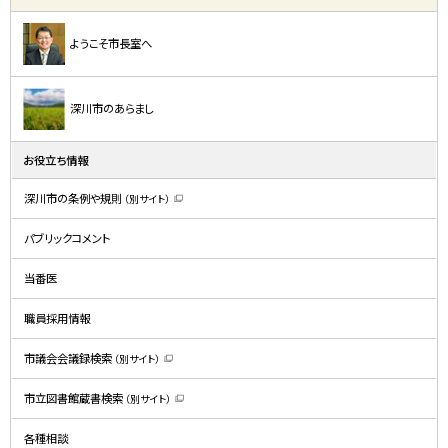
ようこそ市長室へ
深川市のあらまし
お役立ち情報
深川市の条例や規則
（別サイト）
（
新
規
パブリックコメント
ウ
ィ
ン
ド
当番医
ウ
で
開
職員採用情報
き
ま
す
）
市議会会議録検索
（別サイト）
（
新
規
市立図書館蔵書検索
（別サイト）
ウ
（
ィ
新
ン
規
ド
各種相談
ウ
ウ