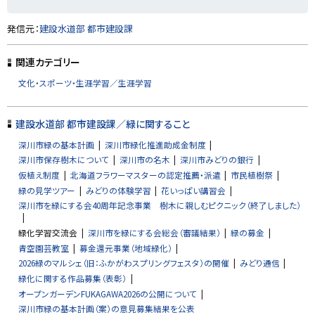
ト
発信元：
建設水道部 都市建設課
ッ
プ
関連カテゴリー
に
文化・スポーツ・生涯学習／生涯学習
戻
る
建設水道部 都市建設課／緑に関すること
深川市緑の基本計画
深川市緑化推進助成金制度
深川市保存樹木について
深川市の名木
深川市みどりの銀行
仮植え制度
北海道フラワーマスターの認定推薦・派遣
市民植樹祭
緑の見学ツアー
みどりの体験学習
花いっぱい講習会
深川市を緑にする会40周年記念事業 樹木に親しむピクニック（終了しました）
緑化学習交流会
深川市を緑にする会総会（審議結果）
緑の募金
青空園芸教室
募金還元事業（地域緑化）
2026緑のマルシェ（旧：ふかがわスプリングフェスタ）の開催
みどり通信
緑化に関する作品募集（表彰）
オープンガーデンFUKAGAWA2026の公開について
深川市緑の基本計画（案）の意見募集結果を公表