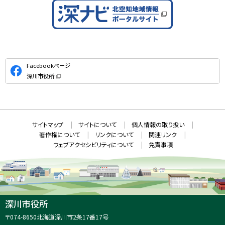
公
Facebookページ
式
深川市役所
S
（
新
N
規
ウ
S
ィ
ン
ド
本
ウ
サ
サイトマップ
サイトについて
個人情報の取り扱い
で
文
開
イ
著作権について
リンクについて
関連リンク
へ
き
ト
ま
ウェブアクセシビリティについて
免責事項
戻
す
情
）
る
メ
報
ニ
ュ
ー
へ
深川市役所
戻
住
〒074-8650
北海道深川市2条17番17号
る