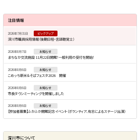
サ
注目情報
イ
2026年7月31日
ピックアップ
ド
深川市職員採用情報（後期日程・言語聴覚士）
・
2026年8月7日
お知らせ
メ
まちなか交流施設 11月22日開館！一般利用の受付を開始！
ニ
2026年8月6日
お知らせ
ュ
こめッち新米＆そばフェスタ2026 開催
ー
2026年8月6日
お知らせ
市長タウンミーティングを開催しました
2026年8月6日
お知らせ
【参加者募集】ふかふか開館記念イベント（ボランティア、有志によるステージ出演）
深川市について