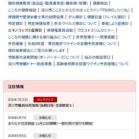
個別健康教育（高血圧・脂質異常症・糖尿病・禁煙）
健康相談
こころの健康相談
深川市こころとからだのほっとライン「ITSUMO」（いつも）
保健師や管理栄養士等の訪問指導
がん検診
健康診査（フレイル健診）
特定健診
特定保健指導
肝炎ウイルス検診について
骨粗しょう症検診
エキノコックス症検診
保健推進員活動
ウエストスリムセミナー
こころの健康に関する取り組みについて
世界禁煙デー・禁煙週間
予防接種
令和8年度 帯状疱疹ワクチンの定期予防接種について
健診結果提出にご協力お願いします
市販薬の過剰摂取（オーバードーズ）について
悩みの相談窓口
深川市骨髄ドナー助成事業
高齢者用肺炎球菌ワクチン予防接種について
サ
注目情報
イ
2026年7月31日
ピックアップ
ド
深川市職員採用情報（後期日程・言語聴覚士）
・
2026年8月7日
お知らせ
メ
まちなか交流施設 11月22日開館！一般利用の受付を開始！
ニ
2026年8月6日
お知らせ
ュ