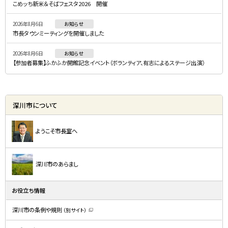
こめッち新米＆そばフェスタ2026 開催
ー
2026年8月6日
お知らせ
市長タウンミーティングを開催しました
2026年8月6日
お知らせ
【参加者募集】ふかふか開館記念イベント（ボランティア、有志によるステージ出演）
深川市について
ようこそ市長室へ
深川市のあらまし
お役立ち情報
深川市の条例や規則
（別サイト）
（
新
規