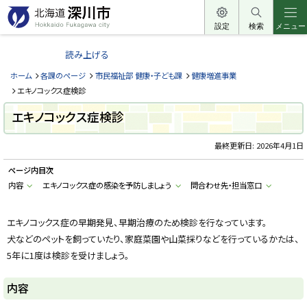
本
文
設定
検索
メニュー
北
へ
海
読み上げる
メ
道
ニ
ホーム
各課のページ
市民福祉部 健康・子ども課
健康増進事業
深
ュ
エキノコックス症検診
川
ー
エキノコックス症検診
市
へ
H
o
最終更新日:
2026年4月1日
k
k
ページ内目次
a
i
内容
エキノコックス症の感染を予防しましょう
問合わせ先・担当窓口
d
o
F
u
エキノコックス症の早期発見、早期治療のため検診を行なっています。
k
犬などのペットを飼っていたり、家庭菜園や山菜採りなどを行っているかたは、
a
g
5年に1度は検診を受けましょう。
a
w
a
内容
c
i
t