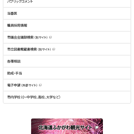
パブリックコメント
ウ
ィ
ン
ド
当番医
ウ
で
開
職員採用情報
き
ま
す
）
市議会会議録検索
（別サイト）
（
新
規
市立図書館蔵書検索
（別サイト）
ウ
（
ィ
新
ン
規
ド
各種相談
ウ
ウ
ィ
で
ン
開
ド
助成・手当
き
ウ
ま
で
す
開
）
電子申請
（外部サイト）
き
（
ま
新
す
規
）
市内学校（小・中学校、高校、大学など）
ウ
ィ
ン
ド
ウ
で
関
開
き
連
ま
す
サ
）