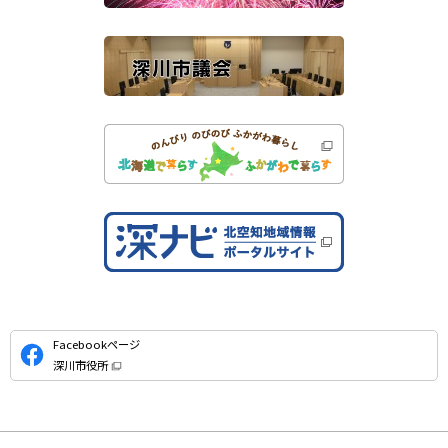
イ
ト
公
Facebookページ
式
深川市役所
S
（
新
N
規
ウ
S
ィ
ン
ド