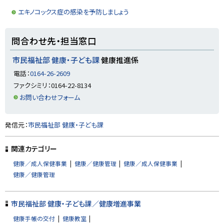
プ
エキノコックス症の感染を予防しましょう
に
戻
ト
問合わせ先・担当窓口
る
ッ
プ
市民福祉部 健康・子ども課
健康推進係
に
電話：
0164-26-2609
戻
ファクシミリ：0164-22-8134
る
お問い合わせフォーム
ト
発信元：
市民福祉部 健康・子ども課
ッ
プ
関連カテゴリー
に
健康／成人保健事業
健康／健康管理
健康／成人保健事業
戻
健康／健康管理
る
市民福祉部 健康・子ども課／健康増進事業
健康手帳の交付
健康教室