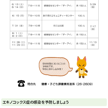
ト
エキノコックス症の感染を予防しましょう
ッ