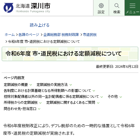
本
文
設定
検索
メニュー
北
へ
海
読み上げる
メ
道
ニ
ホーム
各課のページ
企画総務部 税務財政課
市道民税
深
ュ
令和6年度 市・道民税における定額減税について
川
ー
令和6年度 市・道民税における定額減税について
市
へ
H
o
最終更新日:
2024年6月12日
k
k
ページ内目次
a
i
定額減税の概要
定額減税の実施方法
d
各制度における計算基礎となる所得割額への影響について
o
F
控除対象配偶者以外の同一生計配偶者に係る定額減税について
その他
u
所得税からの定額減税
定額減税に関するよくあるご質問
k
問合わせ先・担当窓口
a
g
a
w
令和6年度税制改正により、デフレ脱却のための一時的な措置として令和6年
a
c
度市・道民税の定額減税が実施されます。
i
t