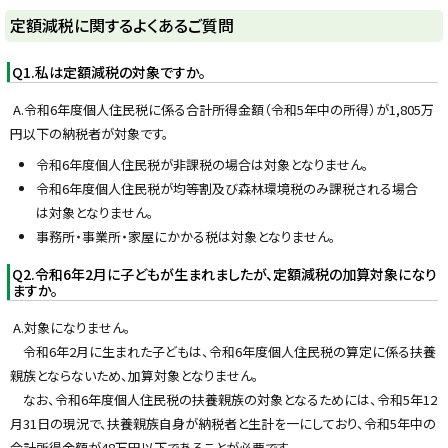
る
ト
定額減税に関するよくあるご質問
ッ
プ
Q1.私は定額減税の対象ですか。
に
A.令和6年度個人住民税に係る合計所得金額（令和5年中の所得）が1,805万
戻
円以下の納税者が対象です。
る
令和6年度個人住民税が非課税の場合は対象となりません。
令和6年度個人住民税が均等割及び森林環境税のみ課税される場合
は対象となりません。
事務所・事業所・家屋にかかる税は対象となりません。
Q2.令和6年2月に子どもが生まれましたが、定額減税の加算対象になり
ますか。
A.対象になりません。
令和6年2月に生まれた子どもは、令和6年度個人住民税の算定に係る扶養
親族とならないため、加算対象となりません。
なお、令和6年度個人住民税の扶養親族の対象となるためには、令和5年12
月31日の現況で、扶養親族自身が納税者と生計を一にしており、令和5年中の
合計所得金額が48万円以下であることが必要です。