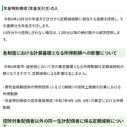
年金特別徴収（年金天引き）の人
令和6年10月分の年金天引き分から定額減税額に相当する金額を控除し、そ
の差額分を年金天引きします。
10月分から控除しきれない場合は、12月分以降の納付額から順次控除しま
す。
ト
各制度における計算基礎となる所得割額への影響について
ッ
プ
令和6年度市・道民税において次の算定基礎となる所得割額は定額減税前の
に
額となりますので、定額減税による影響は生じません。
戻
る
・寄附金税額控除の特例控除（ふるさと納税）の控除上限額の計算における
所得割額
・年金特別徴収の翌年度仮徴収（令和7年4月、6月、8月）の算定における所得
割額
ト
控除対象配偶者以外の同一生計配偶者に係る定額減税につい
て
ッ