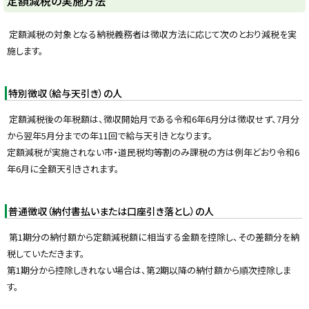
定額減税の実施方法
ウ
ィ
ッ
ン
ド
プ
定額減税の対象となる納税義務者は徴収方法に応じて次のとおり減税を実
ウ
に
で
施します。
開
戻
き
ま
る
す
特別徴収（給与天引き）の人
）
定額減税後の年税額は、徴収開始月である令和6年6月分は徴収せず、7月分
から翌年5月分までの年11回で給与天引きとなります。
定額減税が実施されない市・道民税均等割のみ課税の方は例年どおり令和6
年6月に全額天引きされます。
普通徴収（納付書払いまたは口座引き落とし）の人
第1期分の納付額から定額減税額に相当する金額を控除し、その差額分を納
税していただきます。
第1期分から控除しきれない場合は、第2期以降の納付額から順次控除しま
す。