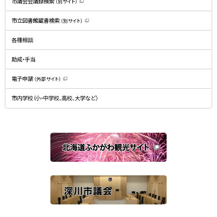
市議会会議録検索
（別サイト）
（
新
規
市立図書館蔵書検索
（別サイト）
ウ
（
ィ
新
ン
規
ド
各種相談
ウ
ウ
ィ
で
ン
開
ド
助成・手当
き
ウ
ま
で
す
開
）
電子申請
（外部サイト）
き
（
ま
新
す
規
）
市内学校（小・中学校、高校、大学など）
ウ
ィ
ン
ド
ウ
で
関
開
き
連
ま
す
サ
）
イ
ト