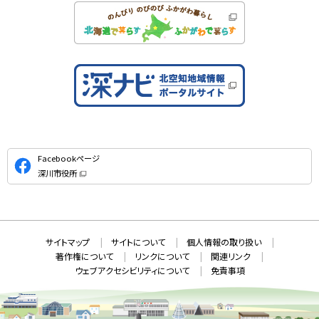
公
Facebookページ
式
深川市役所
S
（
新
N
規
ウ
S
ィ
ン
ド
本
ウ
サ
サイトマップ
サイトについて
個人情報の取り扱い
で
文
開
イ
著作権について
リンクについて
関連リンク
へ
き
ト
ま
ウェブアクセシビリティについて
免責事項
戻
す
情
）
る
メ
報
ニ