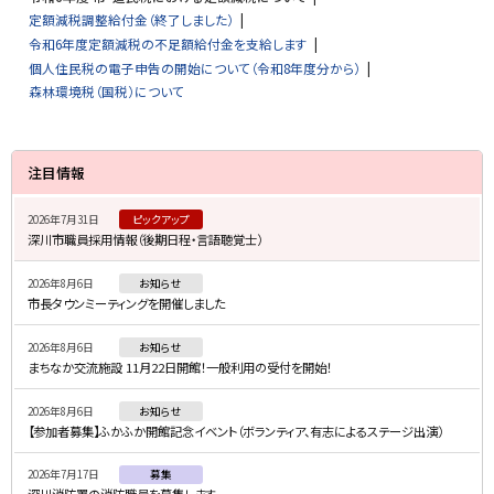
定額減税調整給付金（終了しました）
令和6年度定額減税の不足額給付金を支給します
個人住民税の電子申告の開始について（令和8年度分から）
森林環境税（国税）について
サ
注目情報
イ
2026年7月31日
ピックアップ
ド
深川市職員採用情報（後期日程・言語聴覚士）
・
2026年8月6日
お知らせ
メ
市長タウンミーティングを開催しました
ニ
2026年8月6日
お知らせ
ュ
まちなか交流施設 11月22日開館！一般利用の受付を開始！
ー
2026年8月6日
お知らせ
【参加者募集】ふかふか開館記念イベント（ボランティア、有志によるステージ出演）
2026年7月17日
募集