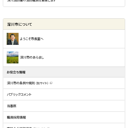
深川消防署の消防職員を募集します
深川市について
ようこそ市長室へ
深川市のあらまし
お役立ち情報
深川市の条例や規則
（別サイト）
（
新
規
パブリックコメント
ウ
ィ
ン
ド
当番医
ウ
で
開
職員採用情報
き
ま
す
）