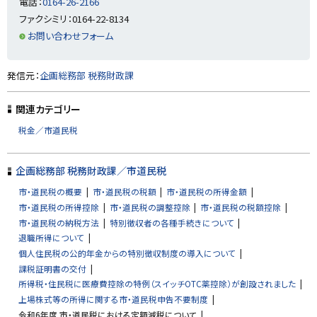
電話：
0164-26-2166
戻
ファクシミリ：0164-22-8134
る
お問い合わせフォーム
ト
発信元：
企画総務部 税務財政課
ッ
プ
関連カテゴリー
に
税金／市道民税
戻
る
企画総務部 税務財政課／市道民税
市・道民税の概要
市・道民税の税額
市・道民税の所得金額
市・道民税の所得控除
市・道民税の調整控除
市・道民税の税額控除
市・道民税の納税方法
特別徴収者の各種手続きについて
退職所得について
個人住民税の公的年金からの特別徴収制度の導入について
課税証明書の交付
所得税・住民税に医療費控除の特例（スイッチOTC薬控除）が創設されました
上場株式等の所得に関する市・道民税申告不要制度
令和6年度 市・道民税における定額減税について