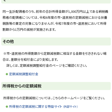
プ
同一生計配偶者のうち、前年の合計所得金額が1,000万円以上である納税義
に
務者の配偶者については、令和6年度の市・道民税の定額減税における扶養
戻
親族等の算定の対象になりませんが、令和7年度の市・道民税において所得
る
割額から1万円の減税が実施されます。
ト
その他
ッ
プ
※市・道民税の所得割額から定額減税額に相当する金額を引ききれない場
に
合は、差額分を給付金により支給します。
戻
詳しくは、定額減税調整給付金のページをご確認ください。
る
定額減税調整給付金
ト
所得税からの定額減税
ッ
プ
所得税からの定額減税については、こちらのホームページをご覧ください。
に
所得税の定額減税に関する特設サイト
（外部サイト）
戻