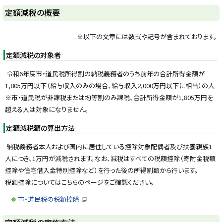
y
定額減税の概要
※以下の文章には数式や記号が含まれております。
定額減税の対象者
令和6年度市・道民税所得割の納税義務者のうち前年の合計所得金額が
1,805万円以下（給与収入のみの場合、給与収入2,000万円以下に相当）の人
※市・道民税が非課税または均等割のみ課税、合計所得金額が1,805万円を
超える人は対象になりません。
定額減税額の算出方法
納税義務者本人および国内に居住している控除対象配偶者及び扶養親族1
人につき、1万円が減税されます。なお、減税はすべての税額控除（寄附金税額
控除や住宅借入金特別控除など）を行った後の所得割額から行います。
税額控除についてはこちらのページをご確認ください。
市・道民税の税額控除
（
新
規
ト