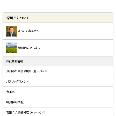
深川市について
ようこそ市長室へ
深川市のあらまし
お役立ち情報
深川市の条例や規則
（別サイト）
（
新
規
パブリックコメント
ウ
ィ
ン
ド
当番医
ウ
で
開
職員採用情報
き
ま
す
）
市議会会議録検索
（別サイト）
（