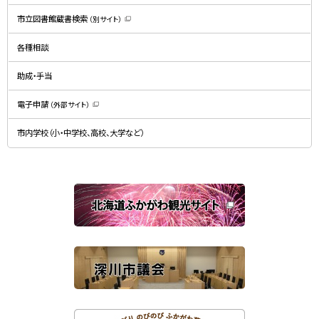
新
規
市立図書館蔵書検索
（別サイト）
ウ
（
ィ
新
ン
規
ド
各種相談
ウ
ウ
ィ
で
ン
開
ド
助成・手当
き
ウ
ま
で
す
開
）
電子申請
（外部サイト）
き
（
ま
新
す
規
）
市内学校（小・中学校、高校、大学など）
ウ
ィ
ン
ド
ウ
で
関
開
き
連
ま
す
サ
）
イ
ト