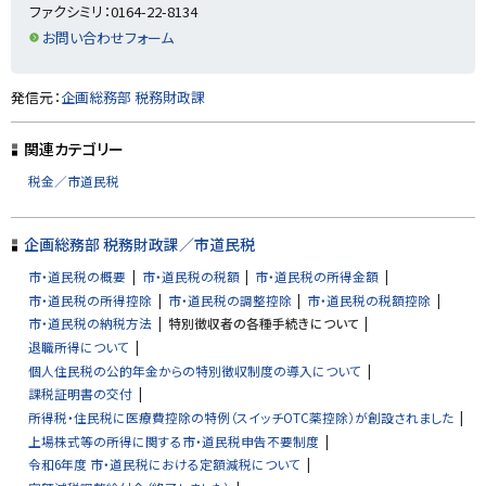
戻
ファクシミリ：0164-22-8134
る
お問い合わせフォーム
ト
発信元：
企画総務部 税務財政課
ッ
プ
関連カテゴリー
に
税金／市道民税
戻
る
企画総務部 税務財政課／市道民税
市・道民税の概要
市・道民税の税額
市・道民税の所得金額
市・道民税の所得控除
市・道民税の調整控除
市・道民税の税額控除
市・道民税の納税方法
特別徴収者の各種手続きについて
退職所得について
個人住民税の公的年金からの特別徴収制度の導入について
課税証明書の交付
所得税・住民税に医療費控除の特例（スイッチOTC薬控除）が創設されました
上場株式等の所得に関する市・道民税申告不要制度
令和6年度 市・道民税における定額減税について