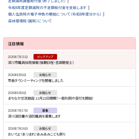
定額減税調整給付金（終了しました）
令和6年度定額減税の不足額給付金を支給します
個人住民税の電子申告の開始について（令和8年度分から）
森林環境税（国税）について
サ
注目情報
イ
2026年7月31日
ピックアップ
ド
深川市職員採用情報（後期日程・言語聴覚士）
・
2026年8月6日
お知らせ
メ
市長タウンミーティングを開催しました
ニ
2026年8月6日
お知らせ
ュ
まちなか交流施設 11月22日開館！一般利用の受付を開始！
ー
2026年7月17日
募集
深川消防署の消防職員を募集します
2026年7月16日
お知らせ
おいでよ！あつまれ！あみあみこども祭り