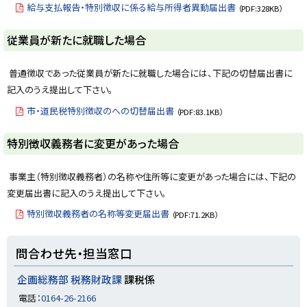
給与支払報告・特別徴収に係る給与所得者異動届出書
（PDF:328KB）
ト
従業員が新たに就職した場合
ッ
プ
普通徴収であった従業員が新たに就職した場合には、下記の切替届出書に
に
記入のうえ提出して下さい。
戻
市・道民税特別徴収のへの切替届出書
（PDF:83.1KB）
る
ト
特別徴収義務者に変更があった場合
ッ
プ
事業主（特別徴収義務者）の名称や住所等に変更があった場合には、下記の
に
変更届出書に記入のうえ提出して下さい。
戻
特別徴収義務者の名称等変更届出書
（PDF:71.2KB）
る
ト
問合わせ先・担当窓口
ッ
プ
企画総務部 税務財政課
課税係
に
電話：
0164-26-2166