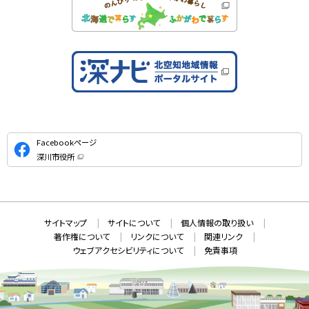
公
Facebookページ
式
深川市役所
S
（
新
N
規
ウ
S
ィ
ン
ド
本
ウ
サ
サイトマップ
サイトについて
個人情報の取り扱い
で
文
開
イ
著作権について
リンクについて
関連リンク
へ
き
ト
ま
ウェブアクセシビリティについて
免責事項
戻
す
情
）
る
メ
報
ニ
ュ