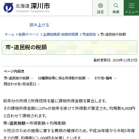
本
文
設定
検索
メニュー
北
へ
海
読み上げる
メ
道
ニ
ホーム
各課のページ
企画総務部 税務財政課
市道民税
市・道民税の税額
深
ュ
川
市・道民税の税額
ー
市
へ
最終更新日:
2024年11月27日
H
o
k
ページ内目次
k
a
市・道民税の税額
分離課税等に係る所得割の税額
その他・備考
i
問合わせ先・担当窓口
d
o
F
u
前年分の所得と所得控除を基に課税所得金額を算出します。
k
a
その課税所得金額に10%の税率を掛けて所得割が算定され、均等割4,000円
g
と合わせて課税されます。
a
w
市・道民税額
＝所得割額＋均等割額
a
c
※防災のための施策に要する費用の確保のため、平成26年度から令和5年度
i
までの間、均等割に1,000円を加算しています。
t