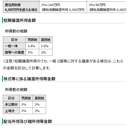
居住用財産
3%+144万円
2%+96万円
6,000万円を超える場合
（課税長期譲渡所得-6,000万円）
（課税長期譲渡所得-6,000万
短期譲渡所得金額
所得割の税額
区分
市民税
道民税
一般一律
5.4%
3.6%
国等への譲渡
3%
2%
（注意）短期譲渡所得のうち、一般と国等に対する譲渡がある場合は、これら
の金額を区分して計算します。
株式等に係る譲渡所得等金額
所得割の税額
区分
市民税
道民税
未公開分
3%
2%
上場分
3%
2%
配当所得及び雑所得等金額