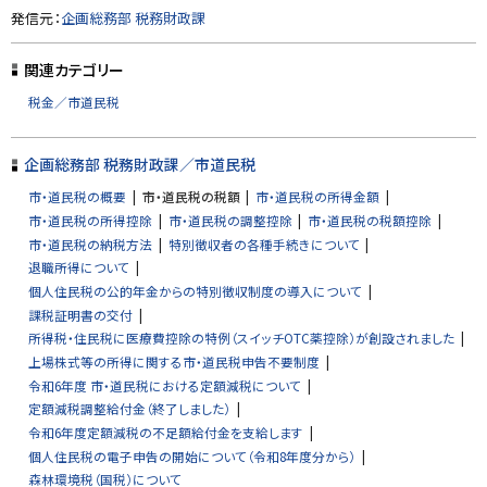
ト
発信元：
企画総務部 税務財政課
ッ
プ
関連カテゴリー
に
税金／市道民税
戻
る
企画総務部 税務財政課／市道民税
市・道民税の概要
市・道民税の税額
市・道民税の所得金額
市・道民税の所得控除
市・道民税の調整控除
市・道民税の税額控除
市・道民税の納税方法
特別徴収者の各種手続きについて
退職所得について
個人住民税の公的年金からの特別徴収制度の導入について
課税証明書の交付
所得税・住民税に医療費控除の特例（スイッチOTC薬控除）が創設されました
上場株式等の所得に関する市・道民税申告不要制度
令和6年度 市・道民税における定額減税について
定額減税調整給付金（終了しました）
令和6年度定額減税の不足額給付金を支給します
個人住民税の電子申告の開始について（令和8年度分から）
森林環境税（国税）について