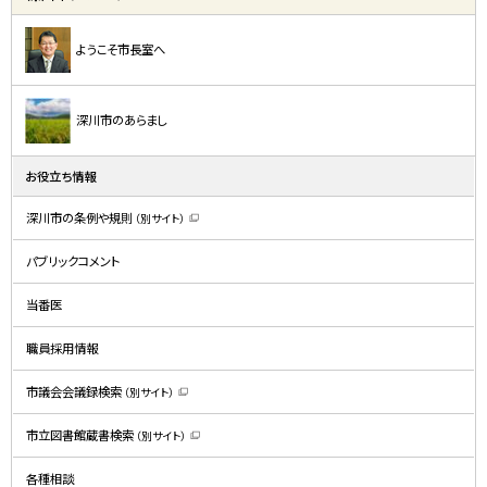
ようこそ市長室へ
深川市のあらまし
お役立ち情報
深川市の条例や規則
（別サイト）
（
新
規
パブリックコメント
ウ
ィ
ン
ド
当番医
ウ
で
開
職員採用情報
き
ま
す
）
市議会会議録検索
（別サイト）
（
新
規
市立図書館蔵書検索
（別サイト）
ウ
（
ィ
新
ン
規
ド
各種相談
ウ