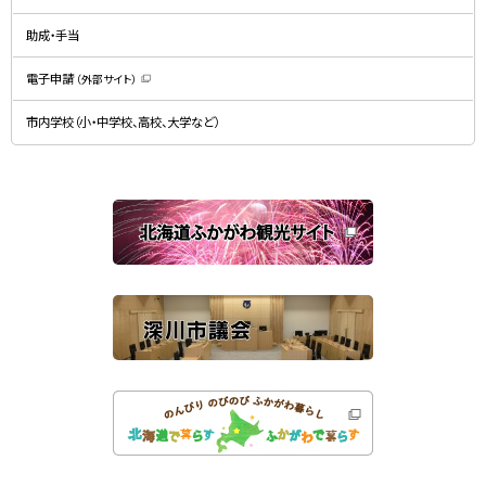
ウ
ィ
で
ン
開
ド
助成・手当
き
ウ
ま
で
す
開
）
電子申請
（外部サイト）
き
（
ま
新
す
規
）
市内学校（小・中学校、高校、大学など）
ウ
ィ
ン
ド
ウ
で
関
開
き
連
ま
す
サ
）
イ
ト