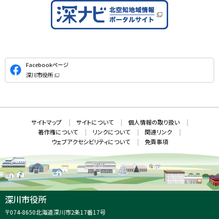
公
Facebookページ
式
深川市役所
S
（
新
N
規
ウ
S
ィ
ン
ド
本
ウ
サ
サイトマップ
サイトについて
個人情報の取り扱い
で
文
開
イ
著作権について
リンクについて
関連リンク
へ
き
ト
ま
ウェブアクセシビリティについて
免責事項
戻
す
情
）
る
メ
報
ニ
ュ
ー
へ
深川市役所
戻
住
〒074-8650
北海道深川市2条17番17号
る