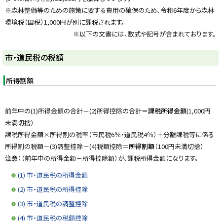
y
※森林整備等のための施策に要する費用の確保のため、令和6年度から森林
環境税（国税）1,000円が別に課税されます。
※以下の文書には、数式や記号が含まれております。
市・道民税の税額
所得割額
前年中の(1)所得金額の合計－(2)所得控除の合計＝
課税所得金額
(1,000円
未満切捨）
課税所得金額×所得割の税率（市民税6％・道民税4％）＋分離課税等に係る
所得割の税額－(3)調整控除－(4)税額控除＝
所得割額
（100円未満切捨）
注意：
（前年中の所得金額－所得控除額）が、課税所得金額になります。
(1) 市・道民税の所得金額
(2) 市・道民税の所得控除
(3) 市・道民税の調整控除
(4) 市・道民税の税額控除