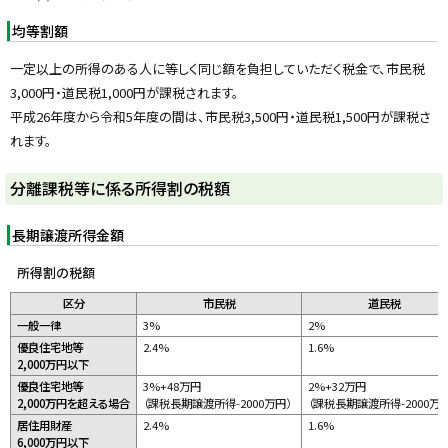
均等割額
一定以上の所得のある人に等しく同じ額を負担していただく税金で、市民税
3,000円・道民税1,000円が課税されます。
平成26年度から令和5年度の間は、市民税3,500円・道民税1,500円が課税さ
れます。
ト
分離課税等に係る所得割の税額
ッ
プ
長期譲渡所得金額
に
所得割の税額
戻
区分
市民税
道民税
る
一般一律
3%
2%
優良住宅地等
2.4%
1.6%
2,000万円以下
優良住宅地等
3%+48万円
2%+32万円
2,000万円を超える場合
（課税長期譲渡所得-2000万円）
（課税長期譲渡所得-2000万円
居住用財産
2.4%
1.6%
6,000万円以下