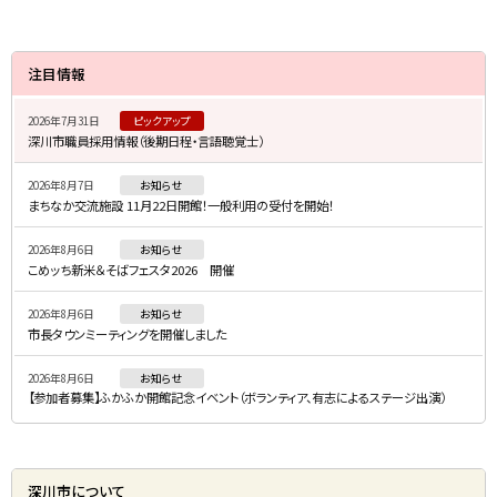
サ
注目情報
イ
2026年7月31日
ピックアップ
ド
深川市職員採用情報（後期日程・言語聴覚士）
・
2026年8月7日
お知らせ
メ
まちなか交流施設 11月22日開館！一般利用の受付を開始！
ニ
2026年8月6日
お知らせ
ュ
こめッち新米＆そばフェスタ2026 開催
ー
2026年8月6日
お知らせ
市長タウンミーティングを開催しました
2026年8月6日
お知らせ
【参加者募集】ふかふか開館記念イベント（ボランティア、有志によるステージ出演）
深川市について