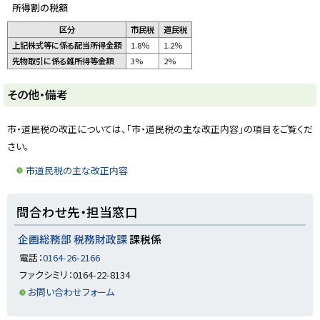
所得割の税額
区分
市民税
道民税
上記株式等に係る配当所得金額
1.8％
1.2％
先物取引に係る雑所得等金額
3%
2%
ト
その他・備考
ッ
プ
市・道民税の改正については、「市・道民税の主な改正内容」の項目をご覧くだ
に
さい。
戻
市道民税の主な改正内容
る
ト
問合わせ先・担当窓口
ッ
プ
企画総務部 税務財政課
課税係
に
電話：
0164-26-2166
戻
ファクシミリ：0164-22-8134
る
お問い合わせフォーム