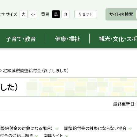
文字サイズ
背景
サイト内検索
大
小
黒
白
リセット
子育て・教育
健康・福祉
観光・文化・ス
定額減税調整給付金（終了しました）
した）
最終更新日:
調整給付金の対象になる場合）
調整給付金の対象にならない場合
付金の受給手続き
関連サイト