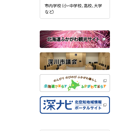
新
ま
規
市内学校（小・中学校、高校、大学
す
ウ
）
など）
ィ
ン
ド
ウ
で
）
関
開
き
連
ま
す
サ
）
イ
ト