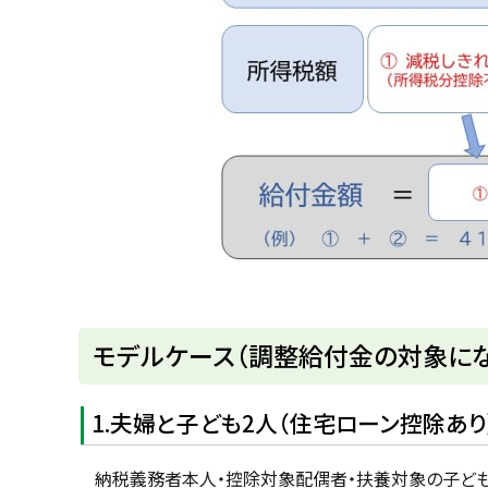
ト
モデルケース（調整給付金の対象に
ッ
プ
1.夫婦と子ども2人（住宅ローン控除あり
に
戻
納税義務者本人・控除対象配偶者・扶養対象の子ども