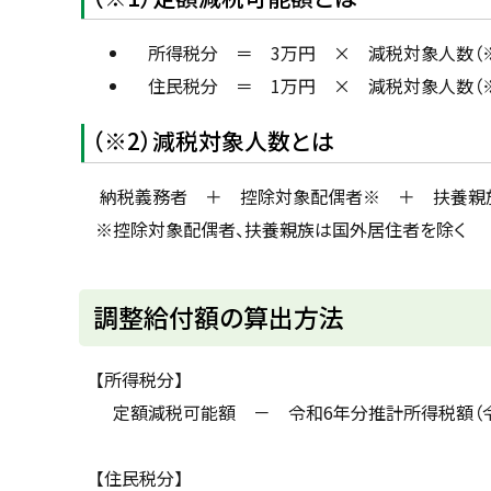
所得税分 ＝ 3万円 × 減税対象人数（※
住民税分 ＝ 1万円 × 減税対象人数（※
（※2）減税対象人数とは
納税義務者 ＋ 控除対象配偶者※ ＋ 扶養親族
※控除対象配偶者、扶養親族は国外居住者を除く
ト
調整給付額の算出方法
ッ
プ
【所得税分】
に
定額減税可能額 － 令和6年分推計所得税額（令
戻
る
【住民税分】