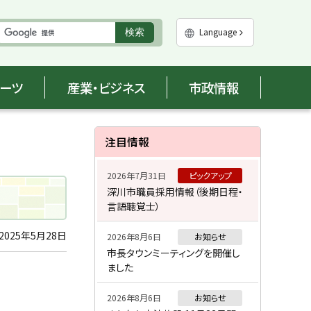
実
Language
検索
行
ポーツ
産業・ビジネス
市政情報
サ
注目情報
イ
2026年7月31日
ピックアップ
ド
深川市職員採用情報（後期日程・
言語聴覚士）
・
メ
2025年5月28日
2026年8月6日
お知らせ
市長タウンミーティングを開催し
ニ
ました
ュ
2026年8月6日
お知らせ