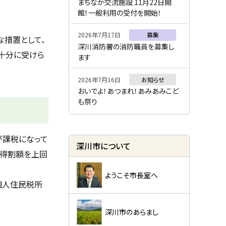
ー
まちなか交流施設 11月22日開
館！一般利用の受付を開始！
2026年7月17日
募集
な措置として、
深川消防署の消防職員を募集し
十分に受けら
ます
2026年7月16日
お知らせ
おいでよ！あつまれ！あみあみこど
も祭り
が課税になって
深川市について
所得割額を上回
ようこそ市長室へ
個人住民税所
深川市のあらまし