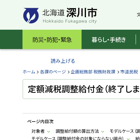
本
本
文
文
へ
へ
メ
戻
北
ニ
る
海
防災・防犯・緊急
暮らし・手続き
ュ
メ
ー
ニ
道
へ
ュ
読み上げる
深
ー
へ
ホーム
各課のページ
企画総務部 税務財政課
市道民税
川
戻
る
定額減税調整給付金（終了しま
市
ペ
H
ー
o
ジ
k
k
の
a
ページ内目次
ト
i
d
ッ
対象者
調整給付額の算出方法
モデルケース（
o
プ
モデルケース（調整給付金の対象にならない場合）
給
F