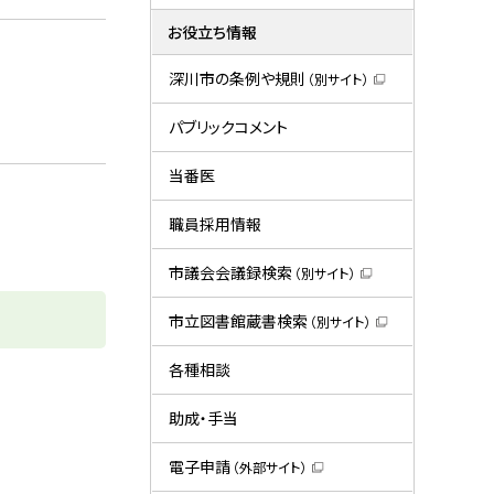
お役立ち情報
深川市の条例や規則
（別サイト）
（
新
規
パブリックコメント
ウ
ィ
ン
当番医
ド
ウ
で
職員採用情報
開
き
ま
市議会会議録検索
（別サイト）
す
（
）
新
規
市立図書館蔵書検索
（別サイト）
ウ
（
ィ
新
ン
規
各種相談
ド
ウ
ウ
ィ
で
ン
助成・手当
開
ド
き
ウ
ま
で
電子申請
（外部サイト）
す
開
（
）
き