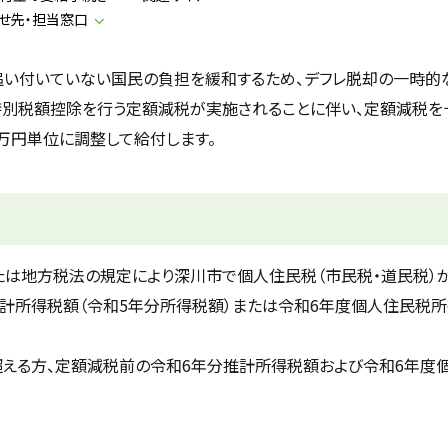
せ先・担当窓口
い付いていない国民の負担を緩和するため、デフレ脱却の一時的
特別税額控除を行う定額減税が実施されることに伴い、定額減税を
万円単位に調整して給付します。
たは地方税法の規定により深川市で個人住民税（市民税・道民税）
推計所得税額（令和5年分所得税額）または令和6年度個人住民税
を超える方、定額減税前の令和6年分推計所得税額および令和6年度