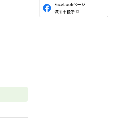
公
Facebookページ
式
深川市役所
S
（
新
N
規
ウ
S
ィ
ン
ド
ウ
で
開
き
ま
す
）