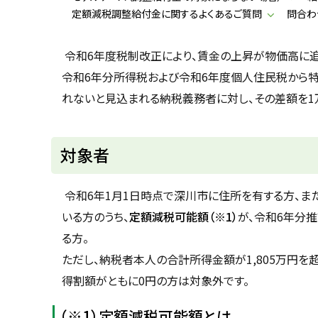
u
へ
定額減税調整給付金に関するよくあるご質問
問合わ
k
戻
a
g
る
a
令和6年度税制改正により、賃金の上昇が物価高に追
w
令和6年分所得税および令和6年度個人住民税から
a
c
れないと見込まれる納税義務者に対し、その差額を1
i
t
y
対象者
令和6年1月1日時点で深川市に住所を有する方、ま
いる方のうち、
定額減税可能額（※1）
が、令和6年分
る方。
ただし、納税者本人の合計所得金額が1,805万円
得割額がともに0円の方は対象外です。
（※1）定額減税可能額とは