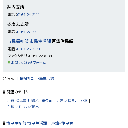
プ
納内支所
に
電話：
0164-24-2111
戻
多度志支所
る
電話：
0164-27-2211
市民福祉部 市民生活課
戸籍住民係
電話：
0164-26-2123
ファクシミリ：0164-22-8134
お問い合わせフォーム
ト
発信元：
市民福祉部 市民生活課
ッ
プ
関連カテゴリー
に
戸籍・住民票・印鑑／戸籍の届
引越し・住まい／戸籍
戻
引越し・住まい／転出
る
市民福祉部 市民生活課／戸籍・住民票