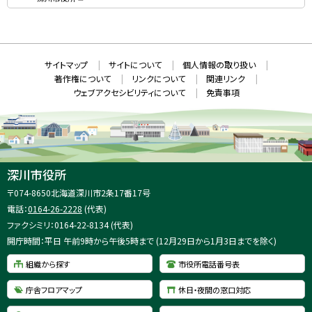
S
（
新
N
規
ウ
S
ィ
ン
ド
本
ウ
サ
サイトマップ
サイトについて
個人情報の取り扱い
で
文
開
イ
著作権について
リンクについて
関連リンク
へ
き
ト
ま
ウェブアクセシビリティについて
免責事項
戻
す
情
）
る
メ
報
ニ
ュ
ー
へ
深川市役所
戻
住
〒074-8650
北海道深川市2条17番17号
る
所
電話：
0164-26-2228
(代表)
：
ファクシミリ：0164-22-8134 (代表)
開庁時間：平日 午前9時から午後5時まで (12月29日から1月3日までを除く)
組織から探す
市役所電話番号表
庁舎フロアマップ
休日・夜間の窓口対応