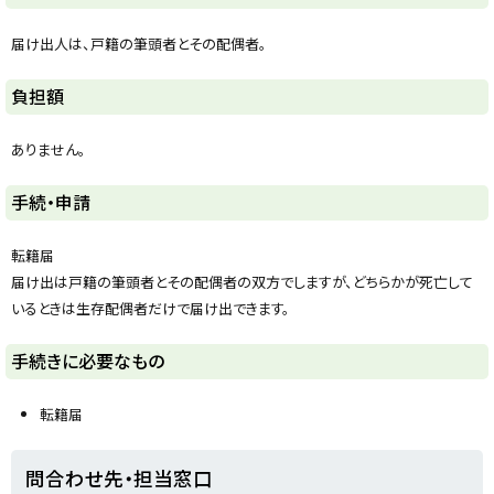
y
届け出人は、戸籍の筆頭者とその配偶者。
ト
負担額
ッ
プ
ありません。
に
戻
ト
手続・申請
る
ッ
プ
転籍届
に
届け出は戸籍の筆頭者とその配偶者の双方でしますが、どちらかが死亡して
戻
いるときは生存配偶者だけで届け出できます。
る
ト
手続きに必要なもの
ッ
プ
転籍届
に
戻
ト
問合わせ先・担当窓口
る
ッ