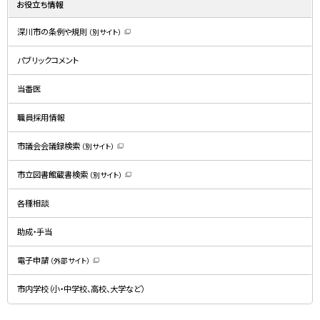
お役立ち情報
深川市の条例や規則
（別サイト）
（
新
規
パブリックコメント
ウ
ィ
ン
ド
当番医
ウ
で
開
職員採用情報
き
ま
す
）
市議会会議録検索
（別サイト）
（
新
規
市立図書館蔵書検索
（別サイト）
ウ
（
ィ
新
ン
規
ド
各種相談
ウ
ウ
ィ
で
ン
開
ド
助成・手当
き
ウ
ま
で
す
開
）
電子申請
（外部サイト）
き
（
ま
新
す
規
）
市内学校（小・中学校、高校、大学など）
ウ
ィ
ン
ド