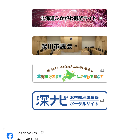
ウ
で
関
開
き
連
ま
す
サ
）
イ
ト
公
Facebookページ
式
深川市役所