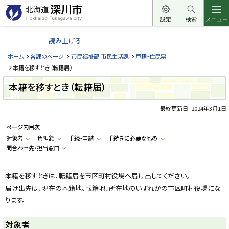
本
文
設定
検索
メニュー
北
へ
海
読み上げる
メ
道
ニ
ホーム
各課のページ
市民福祉部 市民生活課
戸籍・住民票
深
ュ
本籍を移すとき（転籍届）
川
ー
本籍を移すとき（転籍届）
市
へ
H
o
最終更新日:
2024年3月1日
k
k
ページ内目次
a
i
対象者
負担額
手続・申請
手続きに必要なもの
d
問合わせ先・担当窓口
o
F
u
k
本籍を移すときは、転籍届を市区町村役場へ届け出してください。
a
g
届け出先は、現在の本籍地、転籍地、所在地のいずれかの市区町村役場にな
a
w
ります。
a
c
i
対象者
t