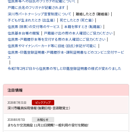
住民票等への旧氏のフリガナの記載について
戸籍に氏名のフリガナが記載されます
深川市パートナーシップ宣誓制度について
離婚したとき（離婚届）
子どもが生まれたとき（出生届）
死亡したとき（死亡届）
住民票（除票）の交付等のサービス
本籍を移すとき（転籍届）
住民基本台帳の閲覧
戸籍届け出の際の本人確認にご協力ください
住民票・戸籍謄抄本等を交付する際の本人確認にご協力ください
住民票やマイナンバーカード等に旧姓（旧氏）併記が可能に
住民票・印鑑登録証明書・戸籍謄抄本・課税証明書などのコンビニ交付サービ
ス
令和7年2月17日から住民票の写しと印鑑登録証明書の様式が変わりました
サ
注目情報
イ
2026年7月31日
ピックアップ
ド
深川市職員採用情報（後期日程・言語聴覚士）
・
2026年8月7日
お知らせ
メ
まちなか交流施設 11月22日開館！一般利用の受付を開始！
ニ