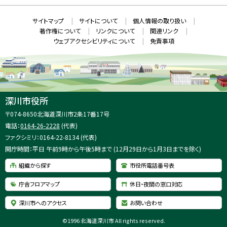
ン
ド
本
ウ
サ
サイトマップ
サイトについて
個人情報の取り扱い
で
文
開
イ
著作権について
リンクについて
関連リンク
へ
き
ト
ま
ウェブアクセシビリティについて
免責事項
戻
す
情
）
る
メ
報
ニ
ュ
ー
へ
深川市役所
戻
住
〒074-8650
北海道深川市2条17番17号
る
所
電話：
0164-26-2228
(代表)
：
ファクシミリ：0164-22-8134 (代表)
開庁時間：平日 午前9時から午後5時まで (12月29日から1月3日までを除く)
組織から探す
市役所電話番号表
庁舎フロアマップ
休日・夜間の窓口対応
深川市へのアクセス
お問い合わせ
©
1996 北海道深川市 All rights reserved.