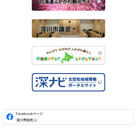
す
サ
）
イ
ト
公
Facebookページ
式
深川市役所
S
（
新
N
規
ウ
S
ィ