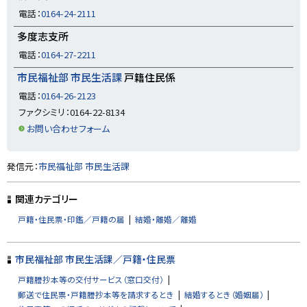
に
電話：
0164-24-2111
戻
多度志支所
る
電話：
0164-27-2211
市民福祉部 市民生活課
戸籍住民係
電話：
0164-26-2123
ファクシミリ：0164-22-8134
お問い合わせフォーム
ト
発信元：
市民福祉部 市民生活課
ッ
プ
関連カテゴリー
に
戸籍・住民票・印鑑／戸籍の届
結婚・離婚／離婚
戻
る
市民福祉部 市民生活課／戸籍・住民票
戸籍謄抄本等の交付サービス（窓口交付）
郵送で住民票・戸籍謄抄本等を請求するとき
結婚するとき（婚姻届）