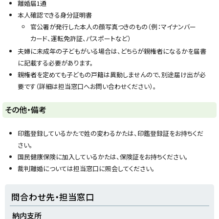
プ
離婚届1通
に
本人確認できる身分証明書
戻
官公署が発行した本人の顔写真つきのもの（例：マイナンバー
る
カード、運転免許証、パスポートなど）
夫婦に未成年の子どもがいる場合は、どちらが親権者になるかを届書
に記載する必要があります。
親権者を定めても子どもの戸籍は異動しませんので、別途届け出が必
要です（詳細は担当窓口へお問い合わせください）。
ト
その他・備考
ッ
プ
印鑑登録しているかたで姓の変わるかたは、印鑑登録証をお持ちくだ
に
さい。
戻
国民健康保険に加入しているかたは、保険証をお持ちください。
る
裁判離婚については担当窓口に照会してください。
ト
問合わせ先・担当窓口
ッ
プ
納内支所