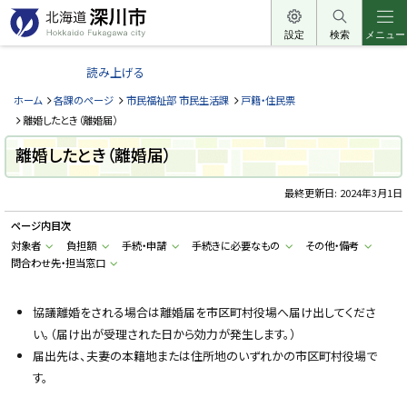
本
文
設定
検索
メニュー
北
へ
海
読み上げる
メ
道
ニ
ホーム
各課のページ
市民福祉部 市民生活課
戸籍・住民票
深
ュ
離婚したとき（離婚届）
川
ー
離婚したとき（離婚届）
市
へ
H
o
最終更新日:
2024年3月1日
k
k
ページ内目次
a
i
対象者
負担額
手続・申請
手続きに必要なもの
その他・備考
d
問合わせ先・担当窓口
o
F
u
k
協議離婚をされる場合は離婚届を市区町村役場へ届け出してくださ
a
g
い。（届け出が受理された日から効力が発生します。）
a
w
届出先は、夫妻の本籍地または住所地のいずれかの市区町村役場で
a
す。
c
i
t