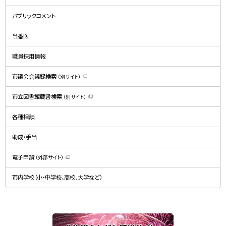
（
新
規
パブリックコメント
ウ
ィ
ン
ド
当番医
ウ
で
開
職員採用情報
き
ま
す
）
市議会会議録検索
（別サイト）
（
新
規
市立図書館蔵書検索
（別サイト）
ウ
（
ィ
新
ン
規
ド
各種相談
ウ
ウ
ィ
で
ン
開
ド
助成・手当
き
ウ
ま
で
す
開
）
電子申請
（外部サイト）
き
（
ま
新
す
規
）
市内学校（小・中学校、高校、大学など）
ウ
ィ
ン
ド
ウ
で
関
開
き
連
ま