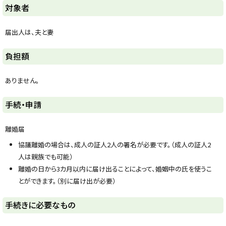
y
対象者
届出人は、夫と妻
ト
負担額
ッ
プ
ありません。
に
戻
ト
手続・申請
る
ッ
プ
離婚届
に
協議離婚の場合は、成人の証人2人の署名が必要です。（成人の証人2
戻
人は親族でも可能）
る
離婚の日から3カ月以内に届け出ることによって、婚姻中の氏を使うこ
とができます。（別に届け出が必要）
ト
手続きに必要なもの
ッ