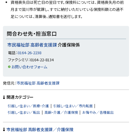
戻
資格喪失日は死亡日の翌日です。保険料については、資格喪失月の前
る
月まで深川市が賦課し、すでに納付いただいている保険料額との過不
足については、清算後、通知書を送付します。
ト
問合わせ先・担当窓口
ッ
プ
市民福祉部 高齢者支援課
介護保険係
に
電話：
0164-26-2238
戻
ファクシミリ：0164-22-8134
る
お問い合わせフォーム
ト
発信元：
市民福祉部 高齢者支援課
ッ
プ
関連カテゴリー
に
引越し・住まい／医療・介護
引越し・住まい／市内転居
戻
引越し・住まい／転出
高齢・介護／介護保険
お悔やみ／各種届出
る
市民福祉部 高齢者支援課／介護保険