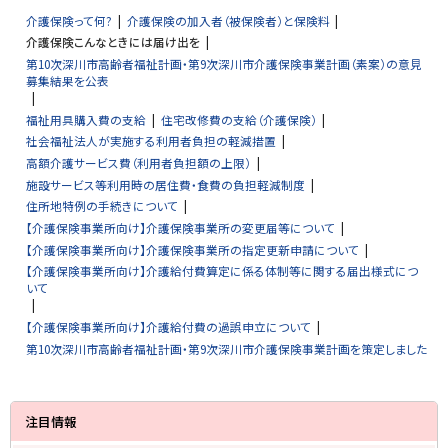
介護保険って何?
介護保険の加入者（被保険者）と保険料
介護保険こんなときには届け出を
第10次深川市高齢者福祉計画・第9次深川市介護保険事業計画（素案）の意見
募集結果を公表
福祉用具購入費の支給
住宅改修費の支給（介護保険）
社会福祉法人が実施する利用者負担の軽減措置
高額介護サービス費（利用者負担額の上限）
施設サービス等利用時の居住費・食費の負担軽減制度
住所地特例の手続きについて
【介護保険事業所向け】介護保険事業所の変更届等について
【介護保険事業所向け】介護保険事業所の指定更新申請について
【介護保険事業所向け】介護給付費算定に係る体制等に関する届出様式につ
いて
【介護保険事業所向け】介護給付費の過誤申立について
第10次深川市高齢者福祉計画・第9次深川市介護保険事業計画を策定しました
サ
注目情報
イ