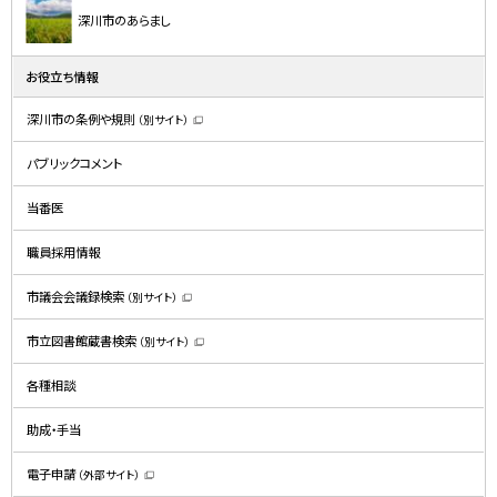
深川市のあらまし
お役立ち情報
深川市の条例や規則
（別サイト）
（
新
規
パブリックコメント
ウ
ィ
ン
ド
当番医
ウ
で
開
職員採用情報
き
ま
す
）
市議会会議録検索
（別サイト）
（
新
規
市立図書館蔵書検索
（別サイト）
ウ
（
ィ
新
ン
規
ド
各種相談
ウ
ウ
ィ
で
ン
開
ド
助成・手当
き
ウ
ま
で
す
開
）
電子申請
（外部サイト）
き
（
ま