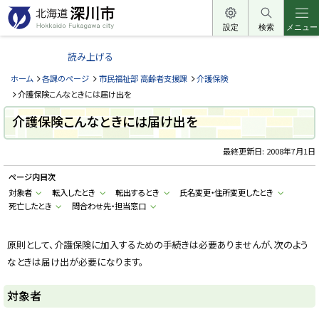
本
文
設定
検索
メニュー
北
へ
海
読み上げる
メ
道
ニ
ホーム
各課のページ
市民福祉部 高齢者支援課
介護保険
深
ュ
介護保険こんなときには届け出を
川
ー
介護保険こんなときには届け出を
市
へ
H
o
最終更新日:
2008年7月1日
k
k
ページ内目次
a
i
対象者
転入したとき
転出するとき
氏名変更・住所変更したとき
d
死亡したとき
問合わせ先・担当窓口
o
F
u
k
原則として、介護保険に加入するための手続きは必要ありませんが、次のよう
a
g
なときは届け出が必要になります。
a
w
a
対象者
c
i
t