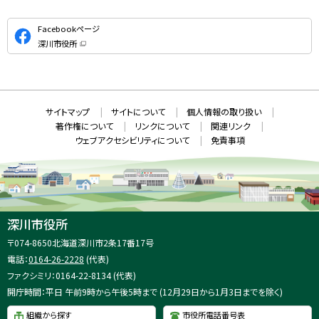
公
Facebookページ
式
深川市役所
S
（
新
N
規
ウ
S
ィ
ン
ド
本
ウ
サ
サイトマップ
サイトについて
個人情報の取り扱い
で
文
開
イ
著作権について
リンクについて
関連リンク
へ
き
ト
ま
ウェブアクセシビリティについて
免責事項
戻
す
情
）
る
メ
報
ニ
ュ
ー
へ
深川市役所
戻
住
〒074-8650
北海道深川市2条17番17号
る
所
電話：
0164-26-2228
(代表)
：
ファクシミリ：0164-22-8134 (代表)
開庁時間：平日 午前9時から午後5時まで (12月29日から1月3日までを除く)
組織から探す
市役所電話番号表