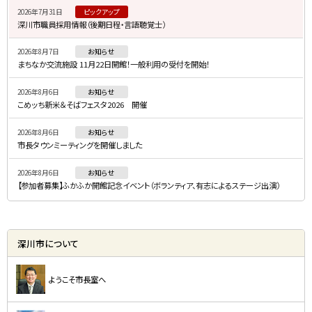
2026年7月31日
ピックアップ
ド
深川市職員採用情報（後期日程・言語聴覚士）
・
2026年8月7日
お知らせ
メ
まちなか交流施設 11月22日開館！一般利用の受付を開始！
ニ
2026年8月6日
お知らせ
ュ
こめッち新米＆そばフェスタ2026 開催
ー
2026年8月6日
お知らせ
市長タウンミーティングを開催しました
2026年8月6日
お知らせ
【参加者募集】ふかふか開館記念イベント（ボランティア、有志によるステージ出演）
深川市について
ようこそ市長室へ