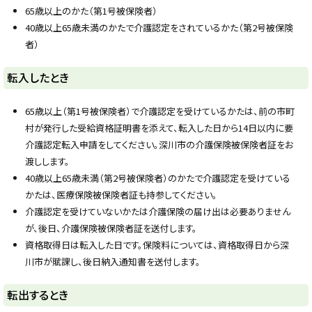
y
65歳以上のかた（第1号被保険者）
40歳以上65歳未満のかたで介護認定をされているかた（第2号被保険
者）
ト
転入したとき
ッ
プ
65歳以上（第1号被保険者）で介護認定を受けているかたは、前の市町
に
村が発行した受給資格証明書を添えて、転入した日から14日以内に要
戻
介護認定転入申請をしてください。深川市の介護保険被保険者証をお
る
渡しします。
40歳以上65歳未満（第2号被保険者）のかたで介護認定を受けている
かたは、医療保険被保険者証も持参してください。
介護認定を受けていないかたは介護保険の届け出は必要ありません
が、後日、介護保険被保険者証を送付します。
資格取得日は転入した日です。保険料については、資格取得日から深
川市が賦課し、後日納入通知書を送付します。
ト
転出するとき
ッ