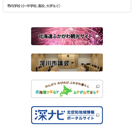
新
す
規
）
市内学校（小・中学校、高校、大学など）
ウ
ィ
ン
ド
ウ
で
関
開
き
連
ま
す
サ
）
イ
ト