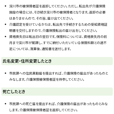
プ
深川市の被保険者証を返却してください。ただし、転出先が介護保険
に
施設の場合には、引き続き深川市の被保険者となります。返却の必要
戻
はありませんので、その旨、届け出てください。
る
介護認定を受けているかたは、転出先で手続きするための受給資格証
明書を交付しますので、介護保険転出の届け出をしてください。
資格喪失日は転出日の翌日です。保険料については、資格喪失月の前
月まで深川市が賦課し、すでに納付いただいている保険料額との過不
足については、清算後、通知書を送付します。
ト
氏名変更・住所変更したとき
ッ
プ
市民課への住民異動届を提出すれば、介護保険の届出があったものと
に
みなします。介護保険被保険者証を持参してください。
戻
る
ト
死亡したとき
ッ
プ
市民課への死亡届を提出すれば、介護保険の届出があったものとみな
に
します。介護保険被保険者証を返却してください。