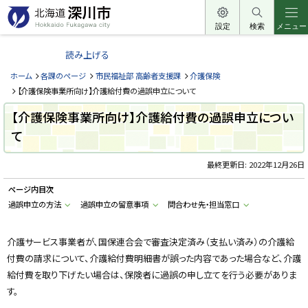
本
文
設定
検索
メニュー
北
へ
海
読み上げる
メ
道
ニ
ホーム
各課のページ
市民福祉部 高齢者支援課
介護保険
深
ュ
【介護保険事業所向け】介護給付費の過誤申立について
川
ー
【介護保険事業所向け】介護給付費の過誤申立につい
市
へ
て
H
o
k
k
最終更新日:
2022年12月26日
a
i
ページ内目次
d
o
過誤申立の方法
過誤申立の留意事項
問合わせ先・担当窓口
F
u
k
a
介護サービス事業者が、国保連合会で審査決定済み（支払い済み）の介護給
g
付費の請求について、介護給付費明細書が誤った内容であった場合など、介護
a
w
給付費を取り下げたい場合は、保険者に過誤の申し立てを行う必要がありま
a
c
す。
i
t