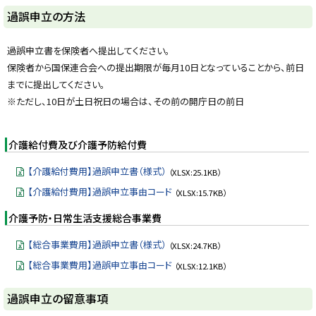
y
過誤申立の方法
過誤申立書を保険者へ提出してください。
保険者から国保連合会への提出期限が毎月10日となっていることから、前日
までに提出してください。
※ただし、10日が土日祝日の場合は、その前の開庁日の前日
介護給付費及び介護予防給付費
【介護給付費用】過誤申立書（様式）
（XLSX:25.1KB）
【介護給付費用】過誤申立事由コード
（XLSX:15.7KB）
介護予防・日常生活支援総合事業費
【総合事業費用】過誤申立書（様式）
（XLSX:24.7KB）
【総合事業費用】過誤申立事由コード
（XLSX:12.1KB）
ト
過誤申立の留意事項
ッ