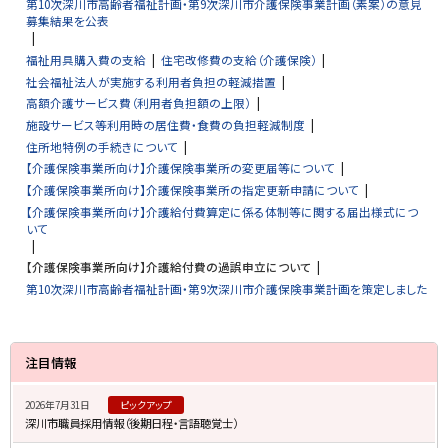
第10次深川市高齢者福祉計画・第9次深川市介護保険事業計画（素案）の意見
募集結果を公表
福祉用具購入費の支給
住宅改修費の支給（介護保険）
社会福祉法人が実施する利用者負担の軽減措置
高額介護サービス費（利用者負担額の上限）
施設サービス等利用時の居住費・食費の負担軽減制度
住所地特例の手続きについて
【介護保険事業所向け】介護保険事業所の変更届等について
【介護保険事業所向け】介護保険事業所の指定更新申請について
【介護保険事業所向け】介護給付費算定に係る体制等に関する届出様式につ
いて
【介護保険事業所向け】介護給付費の過誤申立について
第10次深川市高齢者福祉計画・第9次深川市介護保険事業計画を策定しました
サ
注目情報
イ
2026年7月31日
ピックアップ
ド
深川市職員採用情報（後期日程・言語聴覚士）
・