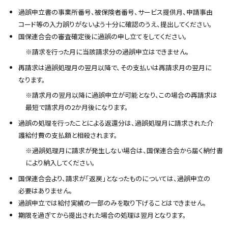
プ
過誤申立書の事業所番号、被保険者番号、サービス提供月、申請事由
に
コード等の入力誤りがないよう十分に確認のうえ、提出してください。
戻
国保連合会の審査確定後に過誤の申し立てをしてください。
る
※請求を行った月に当該請求分の過誤申立はできません。
再請求は過誤処理月の翌月以降で、その支払いは再請求月の翌月に
なります。
※請求月の翌月以降に過誤申立が可能となり、この場合の再請求は
最短で請求月の2か月後になります。
過誤の処理を行ったことによる返還分は、過誤処理月に請求された介
護給付費の支払額と相殺されます。
※過誤処理月に請求が発生しない場合は、国保連合会から届く納付書
により納入してください。
国保連合会より、請求が「返戻」となったものについては、過誤申立の
必要はありません。
過誤申立では給付実績の一部のみを取り下げることはできません。
期限を過ぎてから提出された場合の処理は翌月となります。