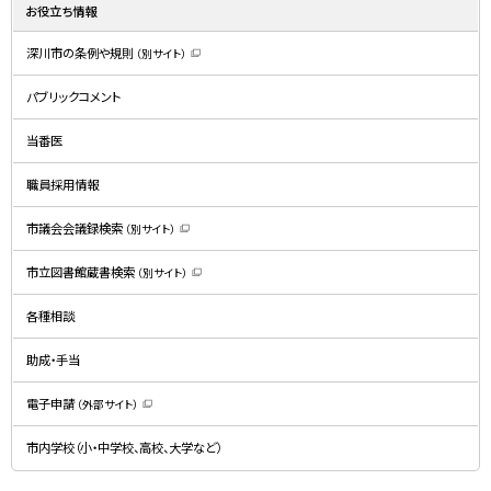
お役立ち情報
深川市の条例や規則
（別サイト）
（
新
規
パブリックコメント
ウ
ィ
ン
ド
当番医
ウ
で
開
職員採用情報
き
ま
す
）
市議会会議録検索
（別サイト）
（
新
規
市立図書館蔵書検索
（別サイト）
ウ
（
ィ
新
ン
規
ド
各種相談
ウ
ウ
ィ
で
ン
開
ド
助成・手当
き
ウ
ま
で
す
開
）
電子申請
（外部サイト）
き
（
ま
新
す
規
）
市内学校（小・中学校、高校、大学など）
ウ
ィ
ン
ド