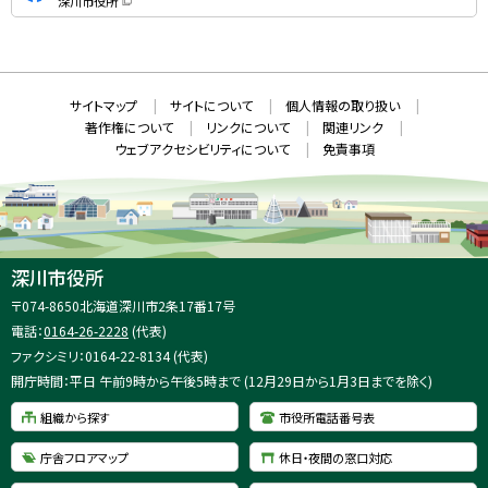
深川市役所
S
（
新
N
規
ウ
S
ィ
ン
ド
本
ウ
サ
サイトマップ
サイトについて
個人情報の取り扱い
で
文
開
イ
著作権について
リンクについて
関連リンク
へ
き
ト
ま
ウェブアクセシビリティについて
免責事項
戻
す
情
）
る
メ
報
ニ
ュ
ー
へ
深川市役所
戻
住
〒074-8650
北海道深川市2条17番17号
る
所
電話：
0164-26-2228
(代表)
：
ファクシミリ：0164-22-8134 (代表)
開庁時間：平日 午前9時から午後5時まで (12月29日から1月3日までを除く)
組織から探す
市役所電話番号表
庁舎フロアマップ
休日・夜間の窓口対応