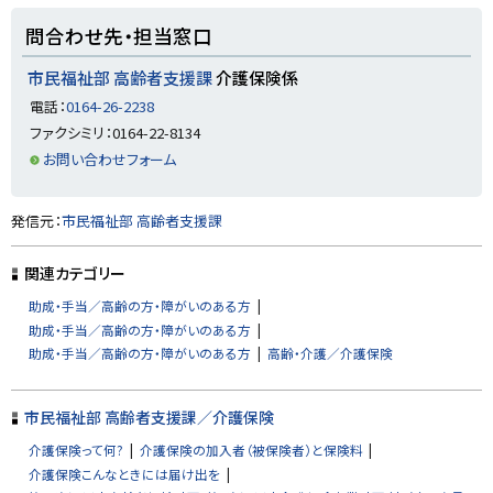
ト
問合わせ先・担当窓口
ッ
プ
市民福祉部 高齢者支援課
介護保険係
に
電話：
0164-26-2238
戻
ファクシミリ：0164-22-8134
る
お問い合わせフォーム
ト
発信元：
市民福祉部 高齢者支援課
ッ
プ
関連カテゴリー
に
助成・手当／高齢の方・障がいのある方
戻
助成・手当／高齢の方・障がいのある方
る
助成・手当／高齢の方・障がいのある方
高齢・介護／介護保険
市民福祉部 高齢者支援課／介護保険
介護保険って何?
介護保険の加入者（被保険者）と保険料
介護保険こんなときには届け出を