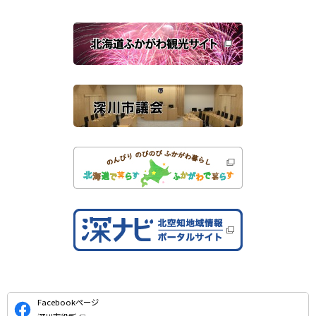
ウ
で
関
開
き
連
ま
す
サ
）
イ
ト
公
Facebookページ
式