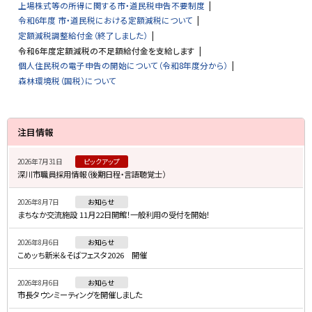
上場株式等の所得に関する市・道民税申告不要制度
令和6年度 市・道民税における定額減税について
定額減税調整給付金（終了しました）
令和6年度定額減税の不足額給付金を支給します
個人住民税の電子申告の開始について（令和8年度分から）
森林環境税（国税）について
サ
注目情報
イ
2026年7月31日
ピックアップ
ド
深川市職員採用情報（後期日程・言語聴覚士）
・
2026年8月7日
お知らせ
メ
まちなか交流施設 11月22日開館！一般利用の受付を開始！
ニ
2026年8月6日
お知らせ
ュ
こめッち新米＆そばフェスタ2026 開催
ー
2026年8月6日
お知らせ
市長タウンミーティングを開催しました