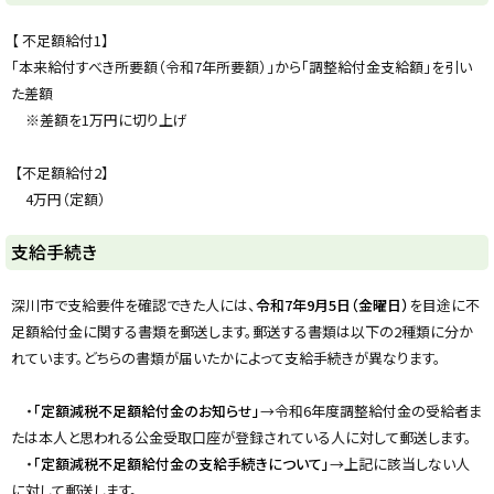
ッ
プ
【 不足額給付1】
に
「本来給付すべき所要額（令和7年所要額）」から「調整給付金支給額」を引い
戻
た差額
る
※差額を1万円に切り上げ
【不足額給付2】
4万円（定額）
ト
支給手続き
ッ
プ
深川市で支給要件を確認できた人には、
令和7年9月5日（金曜日）
を目途に不
に
足額給付金に関する書類を郵送します。郵送する書類は以下の2種類に分か
戻
れています。どちらの書類が届いたかによって支給手続きが異なります。
る
・
「定額減税不足額給付金のお知らせ」
→令和6年度調整給付金の受給者ま
たは本人と思われる公金受取口座が登録されている人に対して郵送します。
・
「定額減税不足額給付金の支給手続きについて」
→上記に該当しない人
に対して郵送します。