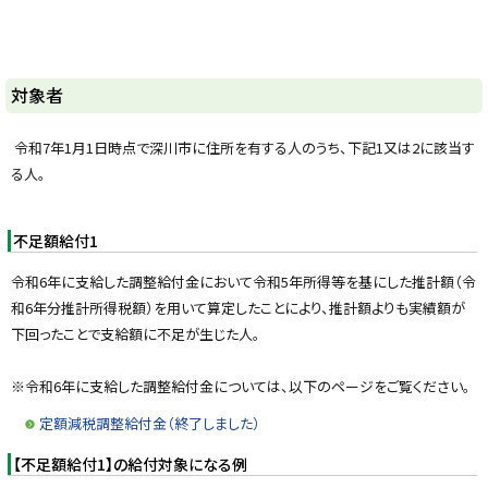
y
対象者
令和7年1月1日時点で深川市に住所を有する人のうち、下記1又は2に該当す
る人。
不足額給付1
令和6年に支給した調整給付金において令和5年所得等を基にした推計額（令
和6年分推計所得税額）を用いて算定したことにより、推計額よりも実績額が
下回ったことで支給額に不足が生じた人。
※令和6年に支給した調整給付金については、以下のページをご覧ください。
定額減税調整給付金（終了しました）
【不足額給付1】の給付対象になる例