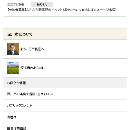
2026年8月6日
お知らせ
【参加者募集】ふかふか開館記念イベント（ボランティア、有志によるステージ出演）
深川市について
ようこそ市長室へ
深川市のあらまし
お役立ち情報
深川市の条例や規則
（別サイト）
（
新
規
パブリックコメント
ウ
ィ
ン
ド
当番医
ウ
で
開
職員採用情報
き