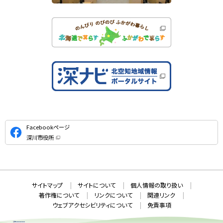
公
Facebookページ
式
深川市役所
S
（
新
N
規
ウ
S
ィ
ン
ド
本
ウ
サ
サイトマップ
サイトについて
個人情報の取り扱い
で
文
開
イ
著作権について
リンクについて
関連リンク
へ
き
ト
ま
ウェブアクセシビリティについて
免責事項
戻
す
情
）
る