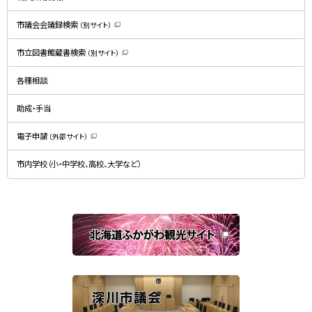
ま
す
）
市議会会議録検索
（別サイト）
（
新
規
市立図書館蔵書検索
（別サイト）
ウ
（
ィ
新
ン
規
ド
各種相談
ウ
ウ
ィ
で
ン
開
ド
助成・手当
き
ウ
ま
で
す
開
）
電子申請
（外部サイト）
き
（
ま
新
す
規
）
市内学校（小・中学校、高校、大学など）
ウ
ィ
ン
ド
ウ
で
関
開
き
連
ま
す
サ
）
イ
ト