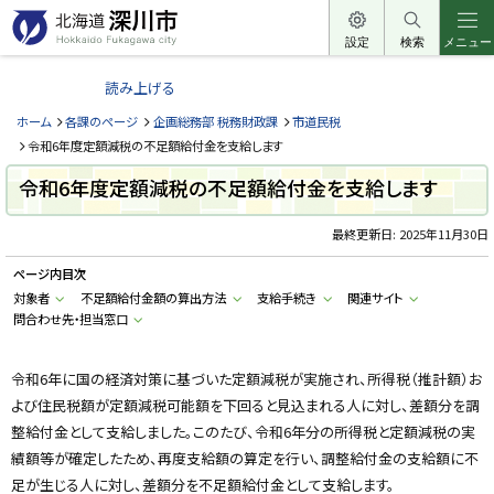
本
文
設定
検索
メニュー
北
へ
海
読み上げる
メ
道
ニ
ホーム
各課のページ
企画総務部 税務財政課
市道民税
深
ュ
令和6年度定額減税の不足額給付金を支給します
川
ー
令和6年度定額減税の不足額給付金を支給します
市
へ
H
o
最終更新日:
2025年11月30日
k
k
ページ内目次
a
i
対象者
不足額給付金額の算出方法
支給手続き
関連サイト
d
問合わせ先・担当窓口
o
F
u
k
令和6年に国の経済対策に基づいた定額減税が実施され、所得税（推計額）お
a
g
よび住民税額が定額減税可能額を下回ると見込まれる人に対し、差額分を調
a
w
整給付金として支給しました。このたび、令和6年分の所得税と定額減税の実
a
績額等が確定したため、再度支給額の算定を行い、調整給付金の支給額に不
c
i
足が生じる人に対し、差額分を不足額給付金として支給します。
t