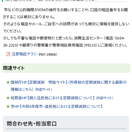
市などの公的機関がATMの操作をお願いすることや、口座の暗証番号をお聞
きすることは絶対にありません。
そのような電話やメール、ご自宅への訪問があっても絶対に情報を提供しない
でください。
少しでも不審な電話や郵便物だと思ったら、消費生活センター（電話：0164-
26-2210）や最寄りの警察署か警察相談専用電話（#9110）にご連絡ください。
注意喚起チラシ
（PDF:190KB）
ト
関連サイト
ッ
プ
国税庁HP【定額減税 特設サイト】（所得税の定額減税に関する最新の
に
情報はこちら）
（外部サイト）
戻
総務省HP【個人住民税における定額減税について】
（外部サイト）
る
市HP【令和6年度市・道民税における定額減税について】
ト
問合わせ先・担当窓口
ッ