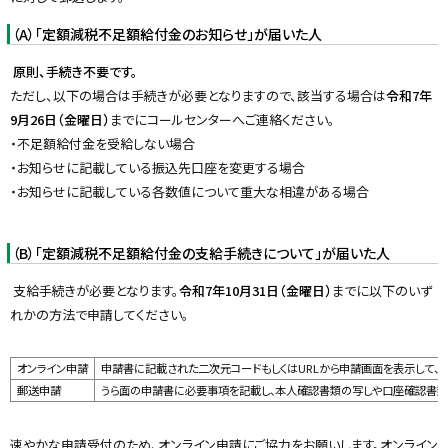
（A）「定額減税不足額給付金のお知らせ」が届いた人
原則、手続き不要です。
ただし、以下の場合は手続きが必要となりますので、該当する場合は
令和7年
9月26日（金曜日）
までにコールセンターへご連絡ください。
・不足額給付金を受給しない場合
・お知らせに記載している振込先口座を変更する場合
・お知らせに記載している各数値について重大な相違がある場合
（B）「定額減税不足額給付金の支給手続きについて」が届いた人
支給手続きが必要となります。
令和7年10月31日（金曜日）
までに以下のいず
れかの方法で申請してください。
オンライン申請
申請書に記載された二次元コードもしくはURLから申請画面を表示して、
郵送申請
うら面の申請書に必要事項を記載し、本人確認書類の写しや口座確認書類
速やかな申請受付のため、オンライン申請にご協力をお願いします。オンライン