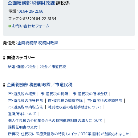
プ
企画総務部 税務財政課
課税係
に
電話：
0164-26-2166
戻
ファクシミリ：0164-22-8134
る
お問い合わせフォーム
ト
発信元：
企画総務部 税務財政課
ッ
プ
関連カテゴリー
に
結婚・離婚／税金
税金／市道民税
戻
る
企画総務部 税務財政課／市道民税
市・道民税の概要
市・道民税の税額
市・道民税の所得金額
市・道民税の所得控除
市・道民税の調整控除
市・道民税の税額控除
市・道民税の納税方法
特別徴収者の各種手続きについて
退職所得について
個人住民税の公的年金からの特別徴収制度の導入について
課税証明書の交付
所得税・住民税に医療費控除の特例（スイッチOTC薬控除）が創設されました