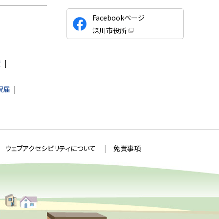
公
Facebookページ
式
深川市役所
S
（
新
N
規
ウ
S
度
ィ
ン
ド
ウ
況届
で
開
き
ま
す
）
ウェブアクセシビリティについて
免責事項