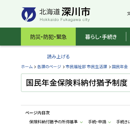
本
本
文
文
へ
へ
メ
戻
北
ニ
る
海
防災・防犯・緊急
暮らし・手続き
ュ
メ
ー
ニ
道
へ
ュ
読み上げる
深
ー
へ
ホーム
各課のページ
市民福祉部 市民生活課
国民年金
川
戻
る
国民年金保険料納付猶予制度
市
ペ
H
ー
o
ジ
k
k
の
a
ページ内目次
ト
i
d
ッ
保険料納付猶予の所得基準
手続・申請
手続き
o
プ
F