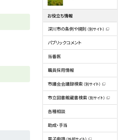
お役立ち情報
深川市の条例や規則
（別サイト）
（
新
規
パブリックコメント
ウ
ィ
ン
当番医
ド
ウ
で
職員採用情報
開
き
ま
市議会会議録検索
（別サイト）
す
（
）
新
規
市立図書館蔵書検索
（別サイト）
ウ
（
ィ
新
ン
規
各種相談
ド
ウ
ウ
ィ
で
ン
助成・手当
開
ド
き
ウ
ま
で
電子申請
（外部サイト）