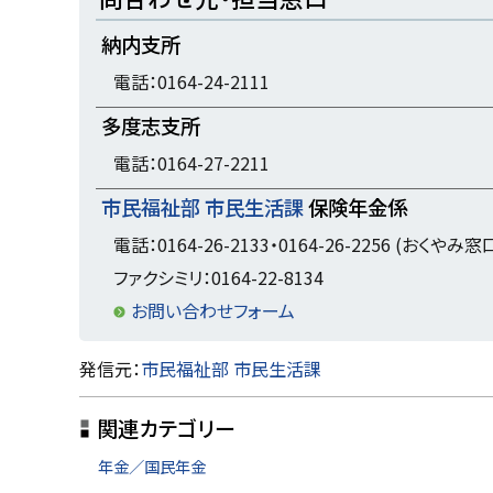
ッ
納内支所
プ
に
電話：0164-24-2111
戻
多度志支所
る
電話：0164-27-2211
市民福祉部 市民生活課
保険年金係
電話：0164-26-2133・0164-26-2256 (おくやみ窓
ファクシミリ：0164-22-8134
お問い合わせフォーム
ト
発信元：
市民福祉部 市民生活課
ッ
関連カテゴリー
プ
に
年金／国民年金