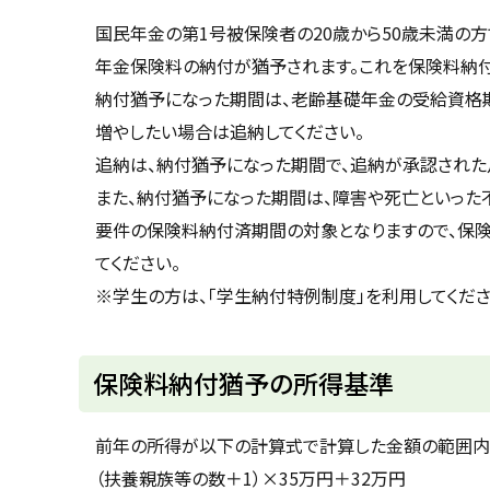
u
へ
k
国民年金の第1号被保険者の20歳から50歳未満の
戻
a
年金保険料の納付が猶予されます。これを保険料納付
g
る
a
納付猶予になった期間は、老齢基礎年金の受給資格
w
a
増やしたい場合は追納してください。
c
i
追納は、納付猶予になった期間で、追納が承認された
t
y
また、納付猶予になった期間は、障害や死亡といっ
要件の保険料納付済期間の対象となりますので、保
てください。
※学生の方は、「学生納付特例制度」を利用してくださ
保険料納付猶予の所得基準
前年の所得が以下の計算式で計算した金額の範囲内
（扶養親族等の数＋1）×35万円＋32万円