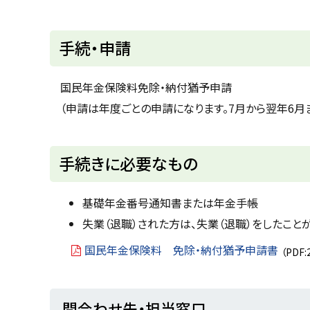
ト
手続・申請
ッ
プ
国民年金保険料免除・納付猶予申請
に
（申請は年度ごとの申請になります。7月から翌年6月
戻
る
ト
手続きに必要なもの
ッ
プ
基礎年金番号通知書または年金手帳
に
失業（退職）された方は、失業（退職）をしたこ
戻
国民年金保険料 免除・納付猶予申請書
（PDF:
る
ト
問合わせ先・担当窓口