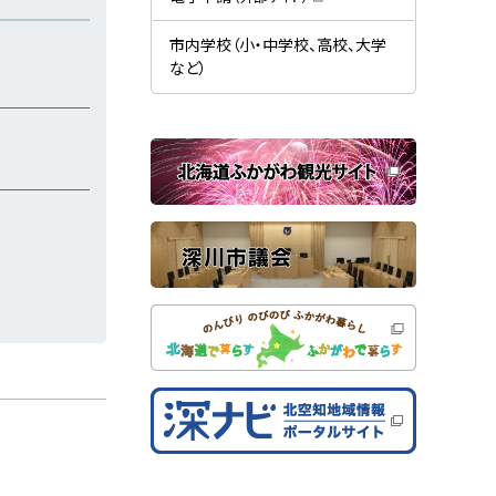
す
開
（
）
き
新
ま
規
市内学校（小・中学校、高校、大学
す
ウ
）
など）
ィ
ン
ド
ウ
で
関
開
き
連
ま
す
サ
）
イ
ト