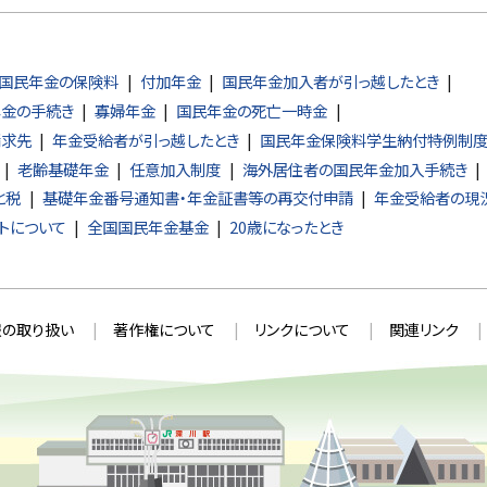
国民年金の保険料
付加年金
国民年金加入者が引っ越したとき
年金の手続き
寡婦年金
国民年金の死亡一時金
請求先
年金受給者が引っ越したとき
国民年金保険料学生納付特例制
老齢基礎年金
任意加入制度
海外居住者の国民年金加入手続き
と税
基礎年金番号通知書・年金証書等の再交付申請
年金受給者の現
トについて
全国国民年金基金
20歳になったとき
の取り扱い
著作権について
リンクについて
関連リンク