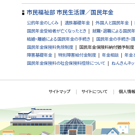
戻
る
市民福祉部 市民生活課／国民年金
公的年金のしくみ
遺族基礎年金
外国人と国民年金
国民年金受給者が亡くなったとき
就職・退職による国民
結婚・離婚による国民年金の手続き
国民年金の手続き・
国民年金保険料免除制度
国民年金保険料納付猶予制度
障害基礎年金
特別障害給付金制度
年金相談
年金
国民年金保険料の社会保険料控除について
ねんきんネッ
本
サ
サイトマップ
サイトについて
個人情報
文
イ
へ
ト
戻
情
る
メ
報
ニ
ュ