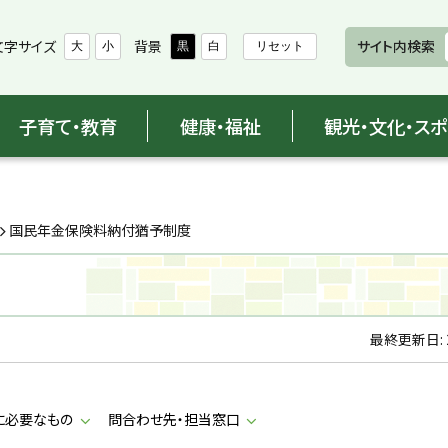
文字サイズ
背景
サイト内検索
大
小
黒
白
リセット
子育て・教育
健康・福祉
観光・文化・ス
国民年金保険料納付猶予制度
最終更新日:
に必要なもの
問合わせ先・担当窓口