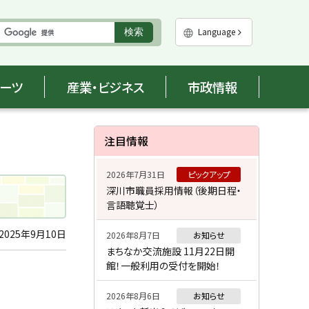
実
Language
検索
行
ポーツ
産業・ビジネス
市政情報
サ
注目情報
イ
2026年7月31日
ピックアップ
ド
深川市職員採用情報（後期日程・
言語聴覚士）
・
メ
2025年9月10日
2026年8月7日
お知らせ
まちなか交流施設 11月22日開
ニ
館！一般利用の受付を開始！
ュ
2026年8月6日
お知らせ