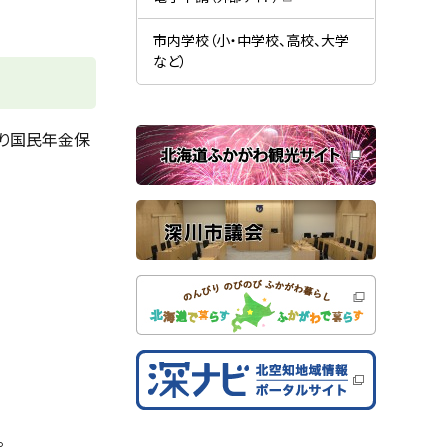
す
開
（
）
き
新
ま
規
市内学校（小・中学校、高校、大学
す
ウ
）
など）
ィ
ン
ド
ウ
で
関
り国民年金保
開
き
連
ま
す
サ
）
イ
ト
。