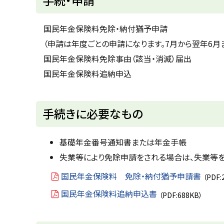
ッ
プ
国民年金保険料免除・納付猶予申請
に
（申請は年度ごとの申請になります。7月から翌年6月
戻
国民年金保険料免除事由（該当・消滅）届出
る
国民年金保険料追納申込
ト
手続きに必要なもの
ッ
プ
基礎年金番号通知書または年金手帳
に
失業等により免除申請をされる場合は、失業等
戻
国民年金保険料 免除・納付猶予申請書
（PDF:
る
国民年金保険料追納申込書
（PDF:688KB）