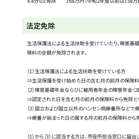
4.4分の1免除 168万円（令和2年度以前は15
ト
法定免除
ッ
プ
生活保護法による生活扶助を受けていたり、障害基
に
険料の全額が免除されます。
戻
る
（1）生活保護法による生活扶助を受けている方
⇒生活保護を受け始めた日の含む月の前月の保険料
（2）障害基礎年金ならびに被用者年金の障害年金（
⇒認定された日を含む月の前月の保険料から免除とな
（3）国立および国立以外のハンセン病療養所などで
⇒療養が始まった日の属する月の前月の保険料から免
（1）から（3）に該当する方は、市役所担当窓口に届出