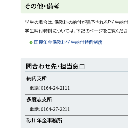
ト
その他・備考
ッ
プ
学生の場合は、保険料の納付が猶予される「学生納付
に
学生納付特例については、下記のページをご覧くださ
戻
国民年金保険料学生納付特例制度
る
ト
問合わせ先・担当窓口
ッ
納内支所
プ
に
電話：0164-24-2111
戻
多度志支所
る
電話：0164-27-2211
砂川年金事務所