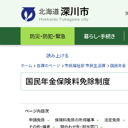
本
本
文
文
へ
へ
メ
戻
北
ニ
る
海
防災・防犯・緊急
暮らし・手続き
ュ
メ
ー
ニ
道
へ
ュ
読み上げる
深
ー
へ
ホーム
各課のページ
市民福祉部 市民生活課
国民年金
川
戻
る
国民年金保険料免除制度
市
ペ
H
ー
o
ジ
k
k
の
a
ページ内目次
ト
i
d
ッ
申請免除
保険料免除の所得基準
法定免除
o
プ
その他・備考
問合わせ先・担当窓口
F