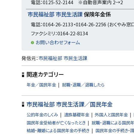
電話：0125-52-2144 ※自動音声案内 2→2
市民福祉部 市民生活課
保険年金係
電話：0164-26-2133・0164-26-2256 (おくやみ窓
ファクシミリ：0164-22-8134
お問い合わせフォーム
ト
発信元：
市民福祉部 市民生活課
ッ
関連カテゴリー
プ
に
年金／国民年金
就職・退職／退職したら
戻
る
市民福祉部 市民生活課／国民年金
公的年金のしくみ
遺族基礎年金
外国人と国民年金
国民年金受給者が亡くなったとき
就職・退職による国民
結婚・離婚による国民年金の手続き
国民年金の手続き・