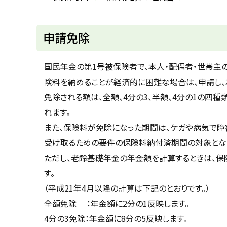
u
へ
k
戻
a
g
る
申請免除
a
w
a
c
国民年金の第1号被保険者で、本人・配偶者・世帯主
i
t
険料を納めることが経済的に困難な場合は、申請し、
y
免除される額は、全額、4分の3、半額、4分の1の
れます。
また、保険料が免除になった期間は、ケガや病気で
受け取るための要件の保険料納付済期間の対象とな
ただし、老齢基礎年金の年金額を計算するときは、
す。
（平成21年4月以降の計算は下記のとおりです。）
全額免除 ：年金額に2分の1反映します。
4分の3免除：年金額に8分の5反映します。