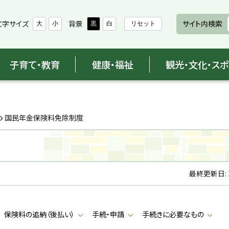
文字サイズ
背景
サイト内検索
大
小
黒
白
リセット
子育て・教育
健康・福祉
観光・文化・ス
国民年金保険料免除制度
最終更新日:
保険料の追納（後払い）
手続・申請
手続きに必要なもの