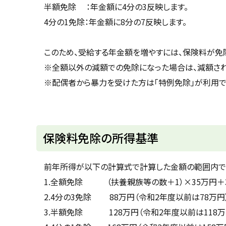
半額免除 ：年金額に4分の3反映します。
4分の1免除：年金額に8分の7反映します。
このため、受給する年金額を増やすには、保険料が免
※全額以外の減額での免除になった場合は、減額され
※配偶者から暴力を受けた方は「特例免除」が利用で
ト
保険料免除の所得基準
ッ
プ
前年所得が以下の計算式で計算した金額の範囲内で
に
1.全額免除 （扶養親族等の数＋1）×35万円＋
戻
2.4分の3免除 88万円（令和2年度以前は78
る
3.半額免除 128万円（令和2年度以前は118