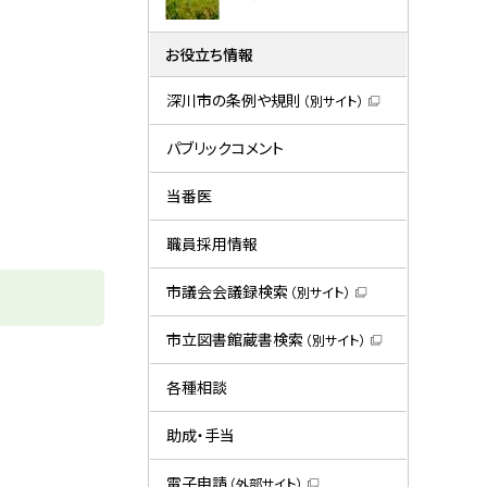
お役立ち情報
深川市の条例や規則
（別サイト）
（
新
規
パブリックコメント
ウ
ィ
ン
当番医
ド
ウ
で
職員採用情報
開
き
ま
市議会会議録検索
（別サイト）
す
（
）
新
規
市立図書館蔵書検索
（別サイト）
ウ
（
ィ
新
ン
規
各種相談
ド
ウ
ウ
ィ
で
ン
助成・手当
開
ド
き
ウ
ま
で
電子申請
（外部サイト）