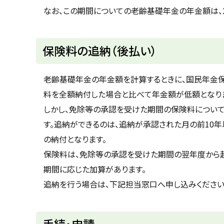
なお、この期間についての老齢基礎年金の年金額は、2
ト
保険料の追納（後払い）
ッ
プ
老齢基礎年金の年金額を計算するときに、国民年金
に
料を全額納付した場合と比べて年金額が低額となり
戻
しかし、免除等の承認を受けた期間の保険料について
る
す。追納ができるのは、追納が承認された月の前10
の納付となります。
保険料は、免除等の承認を受けた期間の翌年度から
期間に応じた加算があります。
追納を行う場合は、下記担当窓口へ申し込みください
ト
手続・申請