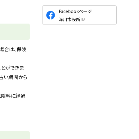
公
Facebookページ
式
深川市役所
S
（
新
N
規
ウ
S
ィ
ン
場合は、保険
ド
ウ
で
開
ことができま
き
ま
す
古い期間から
）
保険料に経過