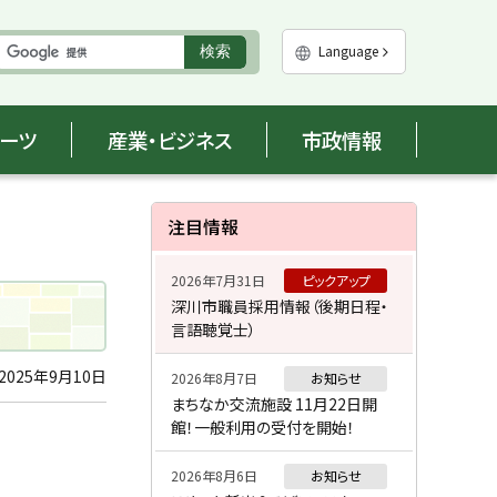
実
Language
検索
行
ポーツ
産業・ビジネス
市政情報
サ
注目情報
イ
2026年7月31日
ピックアップ
ド
深川市職員採用情報（後期日程・
言語聴覚士）
・
メ
2025年9月10日
2026年8月7日
お知らせ
まちなか交流施設 11月22日開
ニ
館！一般利用の受付を開始！
ュ
2026年8月6日
お知らせ