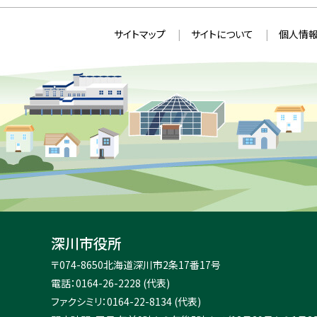
本
サ
サイトマップ
サイトについて
個人情報
文
イ
へ
ト
戻
情
る
メ
報
ニ
ュ
ー
へ
戻
る
深川市役所
住
〒074-8650
北海道深川市2条17番17号
所
電話：0164-26-2228 (代表)
：
ファクシミリ：0164-22-8134 (代表)