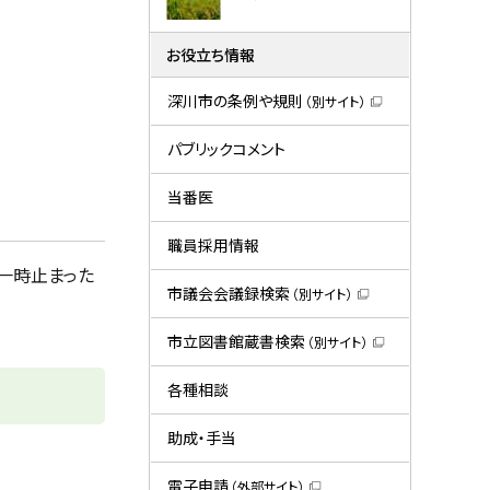
お役立ち情報
深川市の条例や規則
（別サイト）
（
新
規
パブリックコメント
ウ
ィ
ン
当番医
ド
ウ
で
職員採用情報
開
き
一時止まった
ま
市議会会議録検索
（別サイト）
す
（
）
新
規
市立図書館蔵書検索
（別サイト）
ウ
（
ィ
新
ン
規
各種相談
ド
ウ
ウ
ィ
で
ン
助成・手当
開
ド
き
ウ
ま
で
電子申請
（外部サイト）