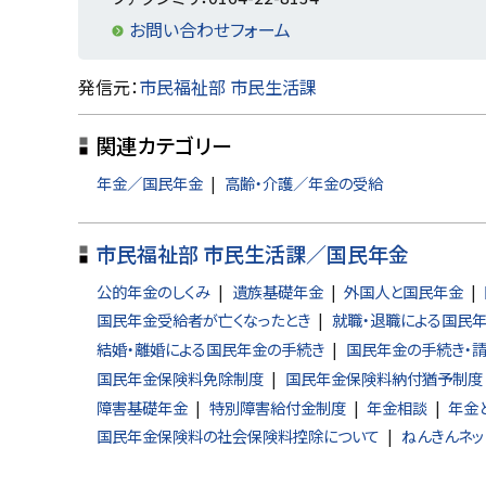
お問い合わせフォーム
ト
発信元：
市民福祉部 市民生活課
ッ
関連カテゴリー
プ
に
年金／国民年金
高齢・介護／年金の受給
戻
る
市民福祉部 市民生活課／国民年金
公的年金のしくみ
遺族基礎年金
外国人と国民年金
国民年金受給者が亡くなったとき
就職・退職による国民
結婚・離婚による国民年金の手続き
国民年金の手続き・
国民年金保険料免除制度
国民年金保険料納付猶予制度
障害基礎年金
特別障害給付金制度
年金相談
年金
国民年金保険料の社会保険料控除について
ねんきんネッ