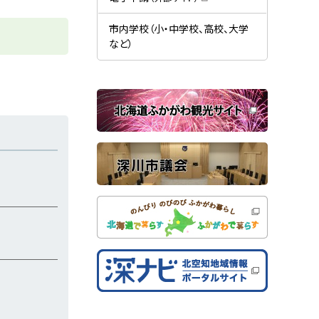
す
開
（
）
き
新
ま
規
市内学校（小・中学校、高校、大学
す
ウ
）
など）
ィ
ン
ド
ウ
で
関
開
き
連
ま
す
サ
）
イ
ト