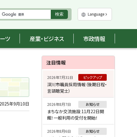
実
Language
検索
行
ポーツ
産業・ビジネス
市政情報
サ
注目情報
イ
2026年7月31日
ピックアップ
ド
深川市職員採用情報（後期日程・
言語聴覚士）
・
メ
2025年9月10日
2026年8月7日
お知らせ
まちなか交流施設 11月22日開
ニ
館！一般利用の受付を開始！
ュ
2026年8月6日
お知らせ