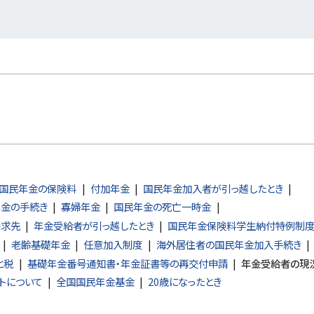
国民年金の保険料
付加年金
国民年金加入者が引っ越したとき
年金の手続き
寡婦年金
国民年金の死亡一時金
請求先
年金受給者が引っ越したとき
国民年金保険料学生納付特例制
老齢基礎年金
任意加入制度
海外居住者の国民年金加入手続き
と税
基礎年金番号通知書・年金証書等の再交付申請
年金受給者の現
トについて
全国国民年金基金
20歳になったとき