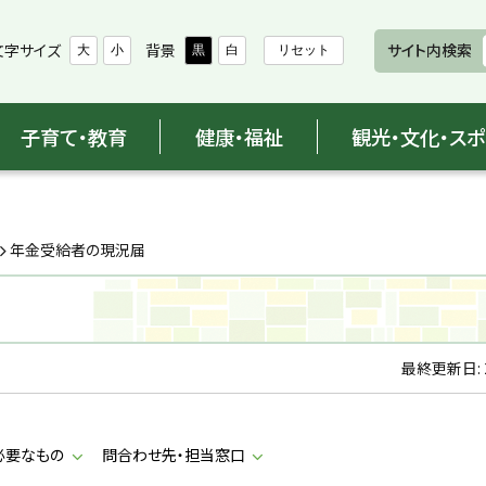
文字サイズ
背景
サイト内検索
大
小
黒
白
リセット
子育て・教育
健康・福祉
観光・文化・ス
年金受給者の現況届
最終更新日:
必要なもの
問合わせ先・担当窓口