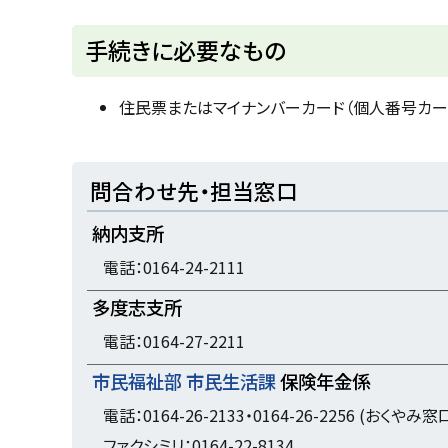
戻
ト
手続きに必要なもの
る
ッ
プ
住民票またはマイナンバーカード（個人番号カー
に
戻
ト
問合わせ先・担当窓口
る
ッ
納内支所
プ
に
電話：0164-24-2111
戻
多度志支所
る
電話：0164-27-2211
市民福祉部 市民生活課
保険年金係
電話：0164-26-2133・0164-26-2256 (おくやみ窓
ファクシミリ：0164-22-8134