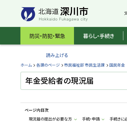
本
本
文
文
へ
へ
メ
戻
北
ニ
る
海
防災・防犯・緊急
暮らし・手続き
ュ
メ
ー
ニ
道
へ
ュ
読み上げる
深
ー
へ
ホーム
各課のページ
市民福祉部 市民生活課
国民年金
川
戻
る
年金受給者の現況届
市
ペ
H
ー
o
ジ
k
k
の
a
ページ内目次
ト
i
d
ッ
現況届の提出が必要な方
手続・申請
手続きに
o
プ
F