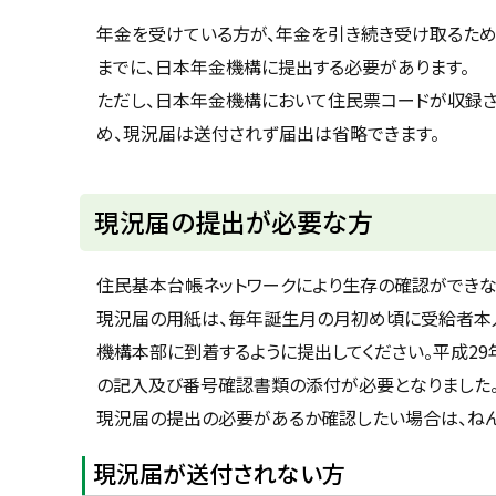
u
へ
k
年金を受けている方が、年金を引き続き受け取るため
戻
a
までに、日本年金機構に提出する必要があります。
g
る
a
ただし、日本年金機構において住民票コードが収録さ
w
a
め、現況届は送付されず届出は省略できます。
c
i
t
y
現況届の提出が必要な方
住民基本台帳ネットワークにより生存の確認ができな
現況届の用紙は、毎年誕生月の月初め頃に受給者本
機構本部に到着するように提出してください。平成2
の記入及び番号確認書類の添付が必要となりました
現況届の提出の必要があるか確認したい場合は、ねんきんダ
現況届が送付されない方