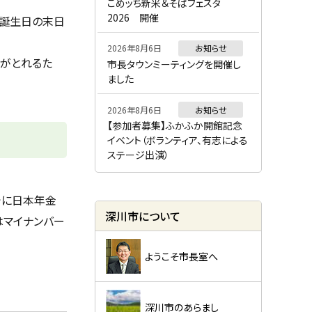
ー
こめッち新米＆そばフェスタ
2026 開催
年誕生日の末日
2026年8月6日
お知らせ
認がとれるた
市長タウンミーティングを開催し
ました
2026年8月6日
お知らせ
【参加者募集】ふかふか開館記念
イベント（ボランティア、有志による
ステージ出演）
でに日本年金
深川市について
はマイナンバー
ようこそ市長室へ
深川市のあらまし