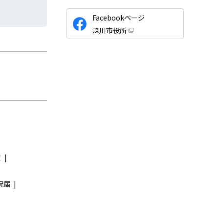
公
Facebookページ
式
深川市役所
S
（
新
N
規
ウ
S
ィ
ン
ド
ウ
で
開
き
ま
す
）
度
況届