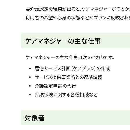
u
へ
k
要介護認定の結果が出ると、ケアマネジャーがそのか
戻
a
利用者の希望や心身の状態などがプランに反映され
g
る
a
w
a
c
ケアマネジャーの主な仕事
i
t
y
ケアマネジャーの主な仕事は次のとおりです。
居宅サービス計画（ケアプラン）の作成
サービス提供事業所との連絡調整
介護認定申請の代行
介護保険に関する各種相談など
ト
対象者
ッ