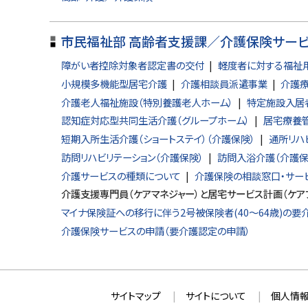
戻
る
市民福祉部 高齢者支援課／介護保険サー
障がい者控除対象者認定書の交付
軽度者に対する福祉
小規模多機能型居宅介護
介護相談員派遣事業
介護療
介護老人福祉施設（特別養護老人ホーム）
特定施設入居
認知症対応型共同生活介護（グループホーム）
居宅療養
短期入所生活介護（ショートステイ）（介護保険）
通所リハ
訪問リハビリテーション（介護保険）
訪問入浴介護（介護保
介護サービスの種類について
介護保険の相談窓口・サー
介護支援専門員（ケアマネジャー）と居宅サービス計画（ケア
マイナ保険証への移行に伴う2号被保険者(40～64歳)の
介護保険サービスの申請（要介護認定の申請）
本
サ
サイトマップ
サイトについて
個人情報
文