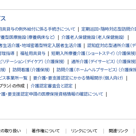
ビス
用具貸与の例外給付に係る手続きについて
定期巡回・随時対応型訪問介
養型医療施設（療養病床など）
介護老人保健施設（老人保健施設）
者生活介護・地域密着型特定入居者生活介護
認知症対応型通所介護（デ
管理指導
福祉用具貸与
短期入所療養介護（ショートステイ）（介護保険
ビリテーション（デイケア）（介護保険）
通所介護（デイサービス）（介護保険
険）
訪問看護（介護保険）
訪問介護（ホームヘルプサービス）（介護保険
ビス事業所一覧
要介護・要支援認定にかかる情報開示（個人向け）
プラン）の作成
介護認定審査会と認定
要介護・要支援認定申請の医療保険資格情報の確認について
の取り扱い
著作権について
リンクについて
関連リンク