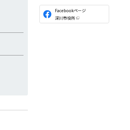
公
Facebookページ
式
深川市役所
S
（
新
N
規
ウ
S
ィ
ン
ド
ウ
で
開
き
ま
す
）