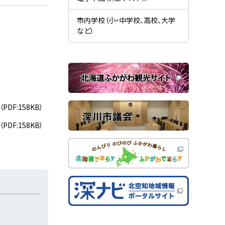
す
開
（
）
き
新
ま
規
市内学校（小・中学校、高校、大学
す
ウ
）
など）
ィ
ン
ド
ウ
で
関
開
き
連
ま
す
サ
）
イ
（PDF:158KB）
ト
（PDF:158KB）