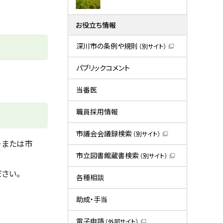
お役立ち情報
深川市の条例や規則
（別サイト）
（
新
規
パブリックコメント
ウ
ィ
ン
当番医
ド
ウ
で
職員採用情報
開
き
ま
市議会会議録検索
（別サイト）
す
（
ーまたは市
）
新
規
市立図書館蔵書検索
（別サイト）
ウ
（
ィ
新
さい。
ン
規
各種相談
ド
ウ
ウ
ィ
で
ン
助成・手当
開
ド
き
ウ
ま
で
電子申請
（外部サイト）