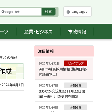
実
Language
検索
行
ポーツ
産業・ビジネス
市政情報
サ
注目情報
イ
ラン）の作成
2026年7月31日
ピックアップ
ド
作成
深川市職員採用情報（後期日程・
言語聴覚士）
・
メ
:
2024年4月1日
2026年8月7日
お知らせ
まちなか交流施設 11月22日開
ニ
館！一般利用の受付を開始！
ュ
2026年8月6日
お知らせ