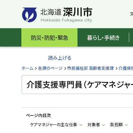
本
本
文
文
へ
へ
メ
戻
北
ニ
る
海
防災・防犯・緊急
暮らし・手続き
ュ
メ
ー
ニ
道
へ
ュ
読み上げる
深
ー
へ
ホーム
各課のページ
市民福祉部 高齢者支援課
介護保
川
戻
る
介護支援専門員（ケアマネジャ
市
ペ
H
ー
o
ジ
k
k
の
a
ページ内目次
ト
i
d
ッ
ケアマネジャーの主な仕事
対象者
負担額
o
プ
F