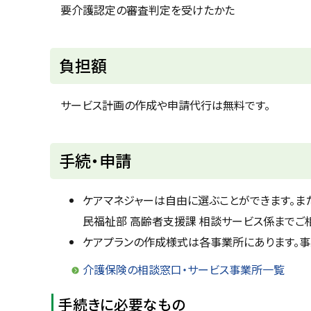
プ
要介護認定の審査判定を受けたかた
に
戻
ト
負担額
る
ッ
プ
サービス計画の作成や申請代行は無料です。
に
戻
ト
手続・申請
る
ッ
プ
ケアマネジャーは自由に選ぶことができます。
に
民福祉部 高齢者支援課 相談サービス係までご相談く
戻
ケアプランの作成様式は各事業所にあります。事
る
介護保険の相談窓口・サービス事業所一覧
手続きに必要なもの