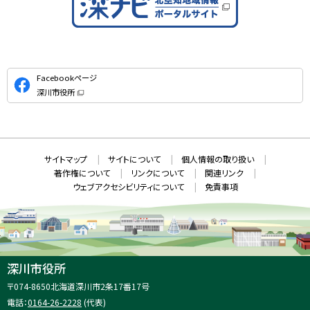
公
Facebookページ
式
深川市役所
S
（
新
N
規
ウ
S
ィ
ン
ド
本
ウ
サ
サイトマップ
サイトについて
個人情報の取り扱い
で
文
開
イ
著作権について
リンクについて
関連リンク
へ
き
ト
ま
ウェブアクセシビリティについて
免責事項
戻
す
情
）
る
メ
報
ニ
ュ
ー
へ
深川市役所
戻
住
〒074-8650
北海道深川市2条17番17号
る
所
電話：
0164-26-2228
(代表)