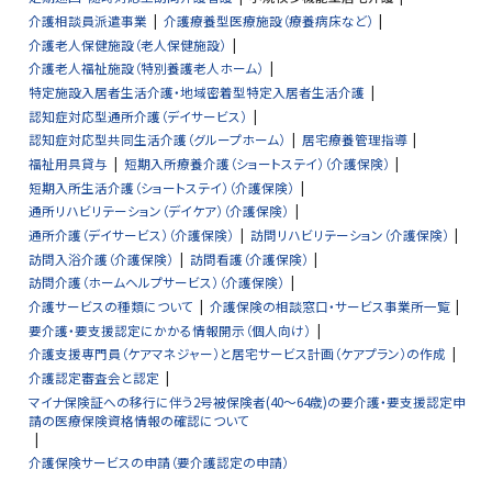
介護相談員派遣事業
介護療養型医療施設（療養病床など）
介護老人保健施設（老人保健施設）
介護老人福祉施設（特別養護老人ホーム）
特定施設入居者生活介護・地域密着型特定入居者生活介護
認知症対応型通所介護（デイサービス）
認知症対応型共同生活介護（グループホーム）
居宅療養管理指導
福祉用具貸与
短期入所療養介護（ショートステイ）（介護保険）
短期入所生活介護（ショートステイ）（介護保険）
通所リハビリテーション（デイケア）（介護保険）
通所介護（デイサービス）（介護保険）
訪問リハビリテーション（介護保険）
訪問入浴介護（介護保険）
訪問看護（介護保険）
訪問介護（ホームヘルプサービス）（介護保険）
介護サービスの種類について
介護保険の相談窓口・サービス事業所一覧
要介護・要支援認定にかかる情報開示（個人向け）
介護支援専門員（ケアマネジャー）と居宅サービス計画（ケアプラン）の作成
介護認定審査会と認定
マイナ保険証への移行に伴う2号被保険者(40～64歳)の要介護・要支援認定申
請の医療保険資格情報の確認について
介護保険サービスの申請（要介護認定の申請）