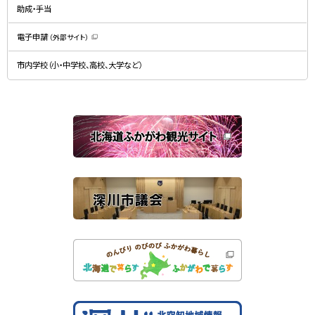
開
ド
助成・手当
き
ウ
ま
で
す
開
）
電子申請
（外部サイト）
き
（
ま
新
す
規
）
市内学校（小・中学校、高校、大学など）
ウ
ィ
ン
ド
ウ
で
関
開
き
連
ま
す
サ
）
イ
ト