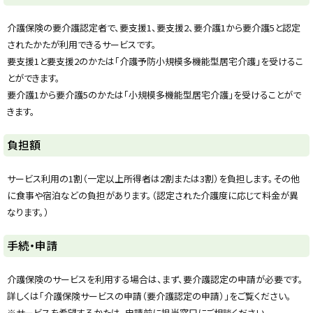
y
介護保険の要介護認定者で、要支援1、要支援2、要介護1から要介護5と認定
されたかたが利用できるサービスです。
要支援1と要支援2のかたは「介護予防小規模多機能型居宅介護」を受けるこ
とができます。
要介護1から要介護5のかたは「小規模多機能型居宅介護」を受けることがで
きます。
ト
負担額
ッ
プ
サービス利用の1割（一定以上所得者は2割または3割）を負担します。その他
に
に食事や宿泊などの負担があります。（認定された介護度に応じて料金が異
戻
なります。）
る
ト
手続・申請
ッ
プ
介護保険のサービスを利用する場合は、まず、要介護認定の申請が必要です。
に
詳しくは「介護保険サービスの申請（要介護認定の申請）」をご覧ください。
戻
※サービスを希望するかたは、申請前に担当窓口にご相談ください。