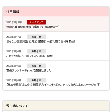
サ
注目情報
イ
2026年7月31日
ピックアップ
ド
深川市職員採用情報（後期日程・言語聴覚士）
・
2026年8月7日
お知らせ
メ
まちなか交流施設 11月22日開館！一般利用の受付を開始！
ニ
2026年8月6日
お知らせ
ュ
こめッち新米＆そばフェスタ2026 開催
ー
2026年8月6日
お知らせ
市長タウンミーティングを開催しました
2026年8月6日
お知らせ
【参加者募集】ふかふか開館記念イベント（ボランティア、有志によるステージ出演）
深川市について