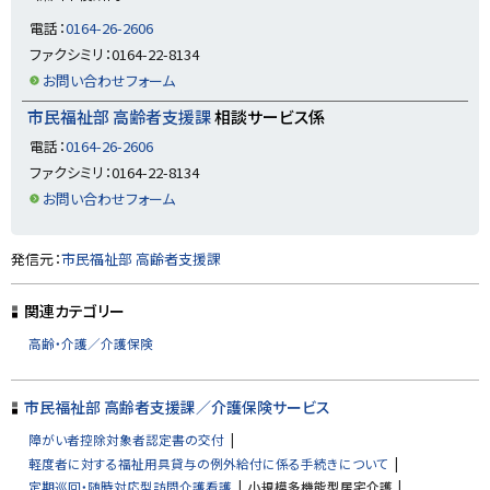
戻
電話：
0164-26-2606
る
ファクシミリ：0164-22-8134
お問い合わせフォーム
市民福祉部 高齢者支援課
相談サービス係
電話：
0164-26-2606
ファクシミリ：0164-22-8134
お問い合わせフォーム
ト
発信元：
市民福祉部 高齢者支援課
ッ
プ
関連カテゴリー
に
高齢・介護／介護保険
戻
る
市民福祉部 高齢者支援課／介護保険サービス
障がい者控除対象者認定書の交付
軽度者に対する福祉用具貸与の例外給付に係る手続きについて
定期巡回・随時対応型訪問介護看護
小規模多機能型居宅介護