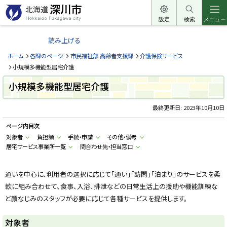
本
文
設定
検索
メニュー
北
へ
海
読み上げる
メ
道
ニ
ホーム
各課のページ
市民福祉部 高齢者支援課
介護保険サービス
深
ュ
小規模多機能型居宅介護
川
ー
小規模多機能型居宅介護
市
へ
H
o
最終更新日:
2023年10月10日
k
k
ページ内目次
a
i
対象者
負担額
手続・申請
その他・備考
d
居宅サービス事業所一覧
問合わせ先・担当窓口
o
F
u
k
通いを中心に、利用者の選択に応じて「通い」「訪問」「泊まり」のサービスを柔
a
g
軟に組み合わせて、食事、入浴、排泄などの日常生活上の援助や機能訓練な
a
w
ど顔なじみのスタッフが必要に応じて各種サービスを提供します。
a
c
i
対象者
t