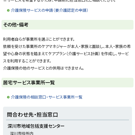
る
介護保険サービスの申請（要介護認定の申請）
ト
その他・備考
ッ
プ
利用者自らが事業所を選ぶことができます。
に
依頼を受けた事業所のケアマネジャーが本人・家族と面談し、本人・家族の希
戻
望や心身の状態を踏まえてケアプラン（介護サービス計画）を作成し、サービ
る
スを利用することができます。
介護保険の他のサービスとの併用はできません。
ト
居宅サービス事業所一覧
ッ
プ
介護保険の相談窓口・サービス事業所一覧
に
戻
ト
問合わせ先・担当窓口
る
ッ
プ
深川市地域包括支援センター
に
深川市役所内