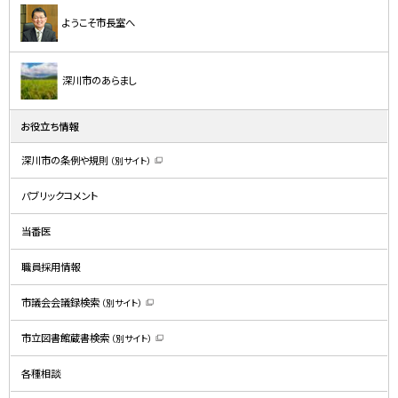
ようこそ市長室へ
深川市のあらまし
お役立ち情報
深川市の条例や規則
（別サイト）
（
新
規
パブリックコメント
ウ
ィ
ン
ド
当番医
ウ
で
開
職員採用情報
き
ま
す
）
市議会会議録検索
（別サイト）
（
新
規
市立図書館蔵書検索
（別サイト）
ウ
（
ィ
新
ン
規
ド
各種相談
ウ
ウ
ィ
で
ン