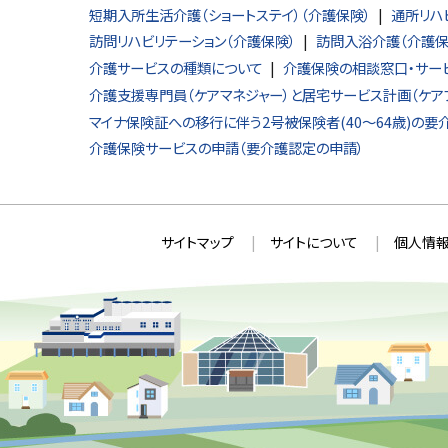
短期入所生活介護（ショートステイ）（介護保険）
通所リハ
訪問リハビリテーション（介護保険）
訪問入浴介護（介護保
介護サービスの種類について
介護保険の相談窓口・サー
介護支援専門員（ケアマネジャー）と居宅サービス計画（ケア
マイナ保険証への移行に伴う2号被保険者(40～64歳)の
介護保険サービスの申請（要介護認定の申請）
本
サ
サイトマップ
サイトについて
個人情報
文
イ
へ
ト
戻
情
る
メ
報
ニ
ュ
ー
へ
戻