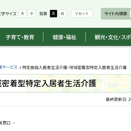
文字サイズ
背景
サイト内検索
大
小
黒
白
リセット
子育て・教育
健康・福祉
観光・文化・ス
険サービス
特定施設入居者生活介護・地域密着型特定入居者生活介護
域密着型特定入居者生活介護
最終更新日:
2
当窓口