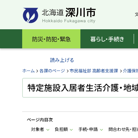
本
本
文
文
へ
へ
メ
戻
北
ニ
る
海
防災・防犯・緊急
暮らし・手続き
ュ
メ
ー
ニ
道
へ
ュ
読み上げる
深
ー
へ
ホーム
各課のページ
市民福祉部 高齢者支援課
介護保
川
戻
る
特定施設入居者生活介護・地
市
ペ
H
ー
o
ジ
k
k
の
a
ページ内目次
ト
i
d
ッ
対象者
負担額
手続・申請
問合わせ先・担
o
プ
F