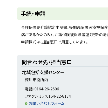
る
ト
手続・申請
ッ
プ
介護保険要介護認定申請書、後期高齢者医療被保険者
に
病があるかたのみ）、介護保険被保険者証（更新の場
戻
申請様式は、担当窓口で用意しています。
る
ト
問合わせ先・担当窓口
ッ
地域包括支援センター
プ
深川市役所内
に
戻
電話：0164-26-2606
る
ファクシミリ：0164-22-8134
お問い合わせフォーム