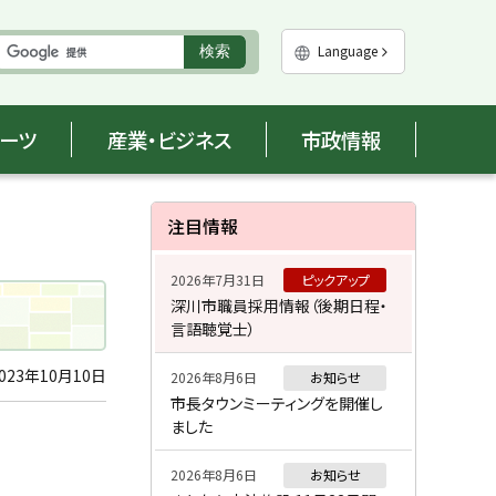
実
Language
検索
行
ポーツ
産業・ビジネス
市政情報
サ
注目情報
イ
2026年7月31日
ピックアップ
ド
深川市職員採用情報（後期日程・
言語聴覚士）
・
メ
023年10月10日
2026年8月6日
お知らせ
市長タウンミーティングを開催し
ニ
ました
ュ
2026年8月6日
お知らせ