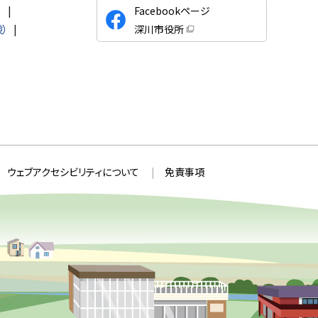
公
）
Facebookページ
式
）
深川市役所
S
（
新
N
規
ウ
S
ィ
ン
ド
ウ
で
開
き
ま
す
）
ウェブアクセシビリティについて
免責事項