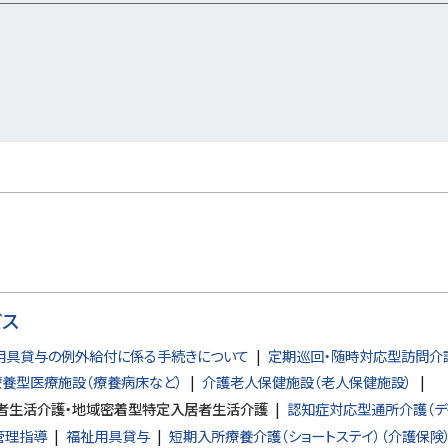
ビス
用具貸与の例外給付に係る手続きについて
定期巡回・随時対応型訪問介
養型医療施設（療養病床など）
介護老人保健施設（老人保健施設）
者生活介護・地域密着型特定入居者生活介護
認知症対応型通所介護（デ
管理指導
福祉用具貸与
短期入所療養介護（ショートステイ）（介護保険