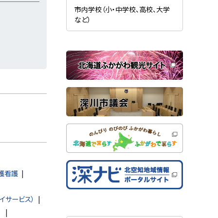
新
ま
規
市内学校（小・中学校、高校、大学
す
ウ
）
など）
ィ
ン
ド
ウ
で
関
開
き
連
ま
す
サ
）
イ
ト
護看護
イサービス）
）