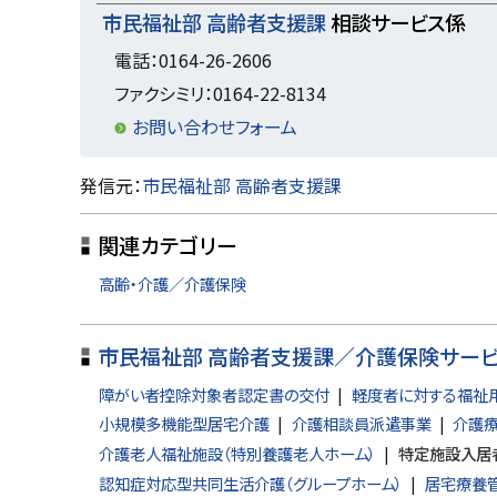
市民福祉部 高齢者支援課
相談サービス係
電話：0164-26-2606
ファクシミリ：0164-22-8134
お問い合わせフォーム
ト
発信元：
市民福祉部 高齢者支援課
ッ
関連カテゴリー
プ
に
高齢・介護／介護保険
戻
る
市民福祉部 高齢者支援課／介護保険サー
障がい者控除対象者認定書の交付
軽度者に対する福祉
小規模多機能型居宅介護
介護相談員派遣事業
介護療
介護老人福祉施設（特別養護老人ホーム）
特定施設入居
認知症対応型共同生活介護（グループホーム）
居宅療養