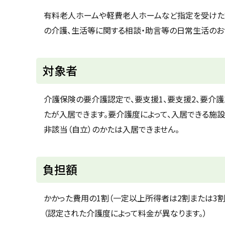
u
へ
k
有料老人ホームや軽費老人ホームなど指定を受けた施
戻
a
の介護、生活等に関する相談・助言等の日常生活のお
g
る
a
w
a
c
対象者
i
t
y
介護保険の要介護認定で、要支援1、要支援2、要介
たが入居できます。要介護度によって、入居できる施設
非該当（自立）のかたは入居できません。
ト
負担額
ッ
プ
かかった費用の1割（一定以上所得者は2割または3割
に
（認定された介護度によって料金が異なります。）
戻