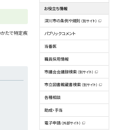
お役立ち情報
深川市の条例や規則
（別サイト）
（
新
のかたで特定疾
規
パブリックコメント
ウ
ィ
ン
当番医
ド
ウ
で
職員採用情報
開
き
ま
市議会会議録検索
（別サイト）
す
（
）
新
規
市立図書館蔵書検索
（別サイト）
ウ
（
ィ
新
ン
規
各種相談
ド
ウ
ウ
ィ
で
ン
助成・手当
開
ド
き
ウ
ま
で
電子申請
（外部サイト）
す
開
（
）
き