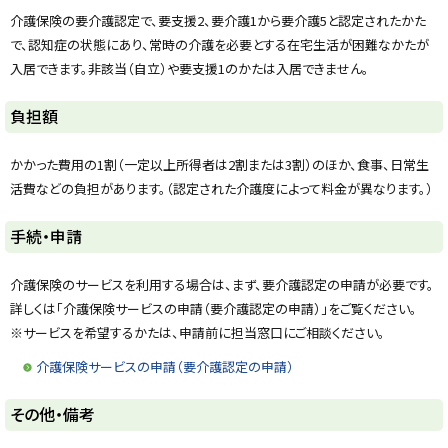
y
介護保険の要介護認定で、要支援2、要介護1から要介護5と認定されたかた
で、認知症の状態にあり、常時の介護を必要とする在宅生活が困難なかたが
入居できます。非該当（自立）や要支援1のかたは入居できません。
ト
負担額
ッ
プ
かかった費用の1割（一定以上所得者は2割または3割）のほか、食事、日常生
に
活費などの負担があります。（認定された介護度によって料金が異なります。）
戻
る
ト
手続・申請
ッ
プ
介護保険のサービスを利用する場合は、まず、要介護認定の申請が必要です。
に
詳しくは「介護保険サービスの申請（要介護認定の申請）」をご覧ください。
戻
※サービスを希望するかたは、申請前に担当窓口にご相談ください。
る
介護保険サービスの申請（要介護認定の申請）
ト
その他・備考
ッ