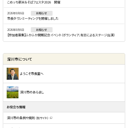
こめッち新米＆そばフェスタ2026 開催
ー
2026年8月6日
お知らせ
市長タウンミーティングを開催しました
2026年8月6日
お知らせ
【参加者募集】ふかふか開館記念イベント（ボランティア、有志によるステージ出演）
深川市について
ようこそ市長室へ
深川市のあらまし
お役立ち情報
深川市の条例や規則
（別サイト）
（
新
規