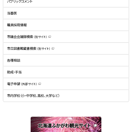
パブリックコメント
ウ
ィ
ン
ド
当番医
ウ
で
開
職員採用情報
き
ま
す
）
市議会会議録検索
（別サイト）
（
新
規
市立図書館蔵書検索
（別サイト）
ウ
（
ィ
新
ン
規
ド
各種相談
ウ
ウ
ィ
で
ン
開
ド
助成・手当
き
ウ
ま
で
す
開
）
電子申請
（外部サイト）
き
（
ま
新
す
規
）
市内学校（小・中学校、高校、大学など）
ウ
ィ
ン
ド
ウ
で
関
開
き
連
ま
す
サ
）