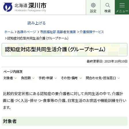
本
文
設定
検索
メニュー
北
へ
海
読み上げる
メ
道
ニ
ホーム
各課のページ
市民福祉部 高齢者支援課
介護保険サービス
深
ュ
認知症対応型共同生活介護（グループホーム）
川
ー
認知症対応型共同生活介護（グループホーム）
市
へ
H
o
最終更新日:
2023年10月10日
k
k
ページ内目次
a
i
対象者
負担額
手続・申請
その他・備考
問合わせ先・担当窓口
d
o
F
u
比較的安定状態にある認知症の要介護者に対して共同生活の中で、介護計
k
画に基づく入浴・排せつ・食事等の介護、日常生活のお世話や機能訓練を行い
a
g
ます。
a
w
a
対象者
c
i
t