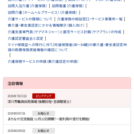
訪問入浴介護（介護保険）
訪問看護（介護保険）
訪問介護（ホームヘルプサービス）（介護保険）
介護サービスの種類について
介護保険の相談窓口・サービス事業所一覧
要介護・要支援認定にかかる情報開示（個人向け）
介護支援専門員（ケアマネジャー）と居宅サービス計画（ケアプラン）の作成
介護認定審査会と認定
マイナ保険証への移行に伴う2号被保険者(40～64歳)の要介護・要支援認定申
請の医療保険資格情報の確認について
介護保険サービスの申請（要介護認定の申請）
サ
注目情報
イ
2026年7月31日
ピックアップ
ド
深川市職員採用情報（後期日程・言語聴覚士）
・
2026年8月7日
お知らせ
メ
まちなか交流施設 11月22日開館！一般利用の受付を開始！
ニ
2026年8月6日
お知らせ
ュ