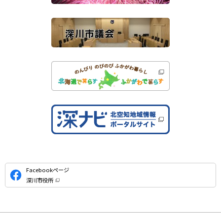
イ
ト
公
Facebookページ
式
深川市役所
S
（
新
N
規
ウ
S
ィ
ン
ド