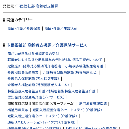
ト
発信元：
市民福祉部 高齢者支援課
ッ
プ
関連カテゴリー
に
高齢・介護／介護保険
高齢・介護／施設入所
戻
る
市民福祉部 高齢者支援課／介護保険サービス
障がい者控除対象者認定書の交付
軽度者に対する福祉用具貸与の例外給付に係る手続きについて
定期巡回・随時対応型訪問介護看護
小規模多機能型居宅介護
介護相談員派遣事業
介護療養型医療施設（療養病床など）
介護老人保健施設（老人保健施設）
介護老人福祉施設（特別養護老人ホーム）
特定施設入居者生活介護・地域密着型特定入居者生活介護
認知症対応型通所介護（デイサービス）
認知症対応型共同生活介護（グループホーム）
居宅療養管理指導
福祉用具貸与
短期入所療養介護（ショートステイ）（介護保険）
短期入所生活介護（ショートステイ）（介護保険）
通所リハビリテーション（デイケア）（介護保険）
通所介護（デイサービス）（介護保険）
訪問リハビリテーション（介護保険）