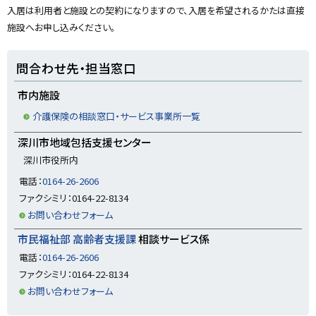
プ
入居は利用者と施設との契約になりますので、入居を希望されるかたは直接
に
施設へお申し込みください。
戻
る
ト
問合わせ先・担当窓口
ッ
プ
市内施設
に
介護保険の相談窓口・サービス事業所一覧
戻
深川市地域包括支援センター
る
深川市役所内
電話：
0164-26-2606
ファクシミリ：0164-22-8134
お問い合わせフォーム
市民福祉部 高齢者支援課
相談サービス係
電話：
0164-26-2606
ファクシミリ：0164-22-8134
お問い合わせフォーム