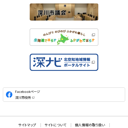
公
Facebookページ
式
深川市役所
S
（
新
N
規
ウ
S
ィ
ン
ド
本
ウ
サ
サイトマップ
サイトについて
個人情報の取り扱い
で
文