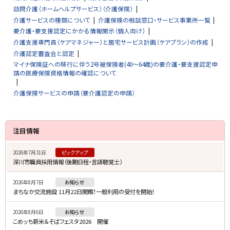
訪問介護（ホームヘルプサービス）（介護保険）
介護サービスの種類について
介護保険の相談窓口・サービス事業所一覧
要介護・要支援認定にかかる情報開示（個人向け）
介護支援専門員（ケアマネジャー）と居宅サービス計画（ケアプラン）の作成
介護認定審査会と認定
マイナ保険証への移行に伴う2号被保険者(40～64歳)の要介護・要支援認定申
請の医療保険資格情報の確認について
介護保険サービスの申請（要介護認定の申請）
サ
注目情報
イ
2026年7月31日
ピックアップ
ド
深川市職員採用情報（後期日程・言語聴覚士）
・
2026年8月7日
お知らせ
メ
まちなか交流施設 11月22日開館！一般利用の受付を開始！
ニ
2026年8月6日
お知らせ
ュ
こめッち新米＆そばフェスタ2026 開催