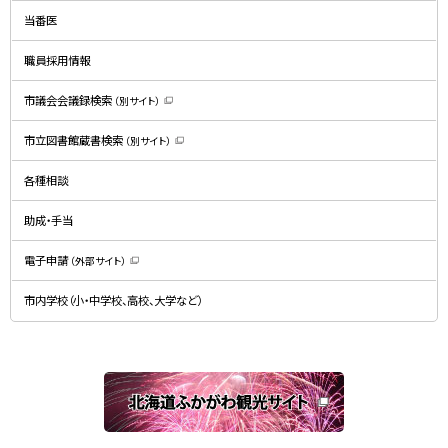
ン
ド
当番医
ウ
で
開
職員採用情報
き
ま
す
）
市議会会議録検索
（別サイト）
（
新
規
市立図書館蔵書検索
（別サイト）
ウ
（
ィ
新
ン
規
ド
各種相談
ウ
ウ
ィ
で
ン
開
ド
助成・手当
き
ウ
ま
で
す
開
）
電子申請
（外部サイト）
き
（
ま
新
す
規
）
市内学校（小・中学校、高校、大学など）
ウ
ィ
ン
ド
ウ
で
関
開
き
連
ま
す
サ
）
イ
ト