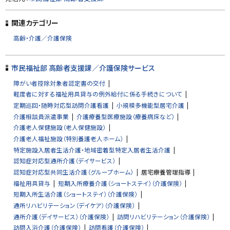
ッ
プ
関連カテゴリー
に
高齢・介護／介護保険
戻
る
市民福祉部 高齢者支援課／介護保険サービス
障がい者控除対象者認定書の交付
軽度者に対する福祉用具貸与の例外給付に係る手続きについて
定期巡回・随時対応型訪問介護看護
小規模多機能型居宅介護
介護相談員派遣事業
介護療養型医療施設（療養病床など）
介護老人保健施設（老人保健施設）
介護老人福祉施設（特別養護老人ホーム）
特定施設入居者生活介護・地域密着型特定入居者生活介護
認知症対応型通所介護（デイサービス）
認知症対応型共同生活介護（グループホーム）
居宅療養管理指導
福祉用具貸与
短期入所療養介護（ショートステイ）（介護保険）
短期入所生活介護（ショートステイ）（介護保険）
通所リハビリテーション（デイケア）（介護保険）
通所介護（デイサービス）（介護保険）
訪問リハビリテーション（介護保険）
訪問入浴介護（介護保険）
訪問看護（介護保険）