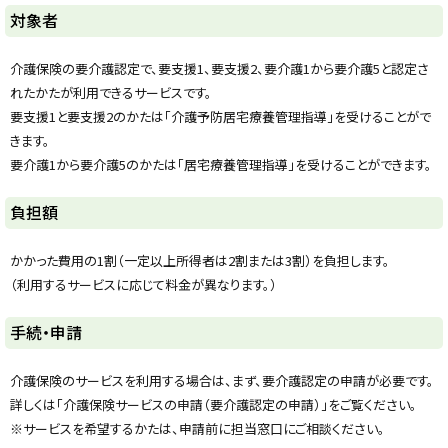
y
対象者
介護保険の要介護認定で、要支援1、要支援2、要介護1から要介護5と認定さ
れたかたが利用できるサービスです。
要支援1と要支援2のかたは「介護予防居宅療養管理指導」を受けることがで
きます。
要介護1から要介護5のかたは「居宅療養管理指導」を受けることができます。
ト
負担額
ッ
プ
かかった費用の1割（一定以上所得者は2割または3割）を負担します。
に
（利用するサービスに応じて料金が異なります。）
戻
る
ト
手続・申請
ッ
プ
介護保険のサービスを利用する場合は、まず、要介護認定の申請が必要です。
に
詳しくは「介護保険サービスの申請（要介護認定の申請）」をご覧ください。
戻
※サービスを希望するかたは、申請前に担当窓口にご相談ください。