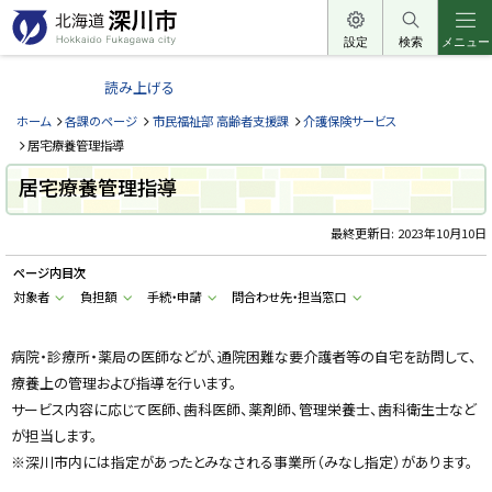
本
文
設定
検索
メニュー
北
へ
海
読み上げる
メ
道
ニ
ホーム
各課のページ
市民福祉部 高齢者支援課
介護保険サービス
深
ュ
居宅療養管理指導
川
ー
居宅療養管理指導
市
へ
H
o
最終更新日:
2023年10月10日
k
k
ページ内目次
a
i
対象者
負担額
手続・申請
問合わせ先・担当窓口
d
o
F
u
病院・診療所・薬局の医師などが、通院困難な要介護者等の自宅を訪問して、
k
療養上の管理および指導を行います。
a
g
サービス内容に応じて医師、歯科医師、薬剤師、管理栄養士、歯科衛生士など
a
w
が担当します。
a
c
※深川市内には指定があったとみなされる事業所（みなし指定）があります。
i
t