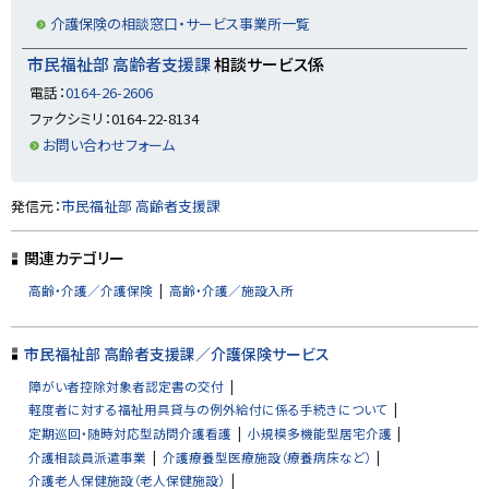
介護保険の相談窓口・サービス事業所一覧
市民福祉部 高齢者支援課
相談サービス係
電話：
0164-26-2606
ファクシミリ：0164-22-8134
お問い合わせフォーム
ト
発信元：
市民福祉部 高齢者支援課
ッ
プ
関連カテゴリー
に
高齢・介護／介護保険
高齢・介護／施設入所
戻
る
市民福祉部 高齢者支援課／介護保険サービス
障がい者控除対象者認定書の交付
軽度者に対する福祉用具貸与の例外給付に係る手続きについて
定期巡回・随時対応型訪問介護看護
小規模多機能型居宅介護
介護相談員派遣事業
介護療養型医療施設（療養病床など）
介護老人保健施設（老人保健施設）