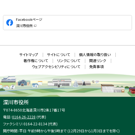
公
Facebookページ
式
深川市役所
S
（
新
N
規
ウ
S
ィ
ン
ド
本
ウ
サ
サイトマップ
サイトについて
個人情報の取り扱い
で
文
開
イ
著作権について
リンクについて
関連リンク
へ
き
ト
ま
ウェブアクセシビリティについて
免責事項
戻
す
情
）
る
メ
報
ニ
ュ
ー
へ
深川市役所
戻
住
〒074-8650
北海道深川市2条17番17号
る
所
電話：
0164-26-2228
(代表)
：
ファクシミリ：0164-22-8134 (代表)
開庁時間：平日 午前9時から午後5時まで (12月29日から1月3日までを除く)