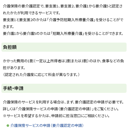
y
介護保険の要介護認定で、要支援1、要支援2、要介護1から要介護5と認定さ
れたかたが利用できるサービスです。
要支援1と要支援2のかたは「介護予防短期入所療養介護」を受けることがで
きます。
要介護1から要介護5のかたは「短期入所療養介護」を受けることができます。
ト
負担額
ッ
プ
かかった費用の1割（一定以上所得者は2割または3割）のほか、食事などの負
に
担があります。
戻
（認定された介護度に応じて料金が異なります。）
る
ト
手続・申請
ッ
プ
介護保険のサービスを利用する場合は、まず、要介護認定の申請が必要です。
に
詳しくは「介護保険サービスの申請（要介護認定の申請）」をご覧ください。
戻
※サービスを希望するかたは、申請前に担当窓口にご相談ください。
る
介護保険サービスの申請（要介護認定の申請）