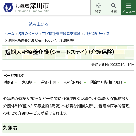
本
文
設定
検索
メニュー
北
へ
海
読み上げる
メ
道
ニ
ホーム
各課のページ
市民福祉部 高齢者支援課
介護保険サービス
深
ュ
短期入所療養介護（ショートステイ）（介護保険）
川
ー
短期入所療養介護（ショートステイ）（介護保険）
市
へ
H
o
最終更新日:
2023年10月10日
k
k
ページ内目次
a
i
対象者
負担額
手続・申請
その他・備考
問合わせ先・担当窓口
d
o
F
u
介護者が病気や旅行など一時的に介護できない場合、介護老人保健施設や
k
介護体制が整った医療施設（病院）へ必要な期間入所し、看護や医学的管理
a
g
のもとで介護サービスが受けられます。
a
w
a
対象者
c
i
t