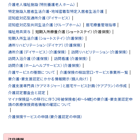
介護老人福祉施設（特別養護老人ホーム）
特定施設入居者生活介護・地域密着型特定入居者生活介護
認知症対応型通所介護（デイサービス）
認知症対応型共同生活介護（グループホーム）
居宅療養管理指導
福祉用具貸与
短期入所療養介護（ショートステイ）（介護保険）
短期入所生活介護（ショートステイ）（介護保険）
通所リハビリテーション（デイケア）（介護保険）
通所介護（デイサービス）（介護保険）
訪問リハビリテーション（介護保険）
訪問入浴介護（介護保険）
訪問看護（介護保険）
訪問介護（ホームヘルプサービス）（介護保険）
介護サービスの種類について
介護保険の相談窓口・サービス事業所一覧
要介護・要支援認定にかかる情報開示（個人向け）
介護支援専門員（ケアマネジャー）と居宅サービス計画（ケアプラン）の作成
介護認定審査会と認定
マイナ保険証への移行に伴う2号被保険者(40～64歳)の要介護・要支援認定申
請の医療保険資格情報の確認について
介護保険サービスの申請（要介護認定の申請）
サ
注目情報