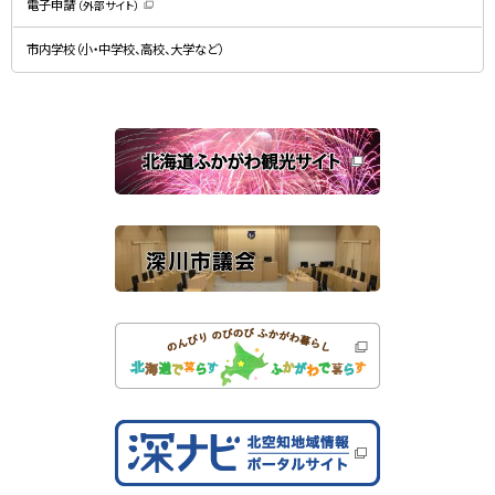
電子申請
（外部サイト）
き
（
ま
新
す
規
）
市内学校（小・中学校、高校、大学など）
ウ
ィ
ン
ド
ウ
で
関
開
き
連
ま
す
サ
）
イ
ト