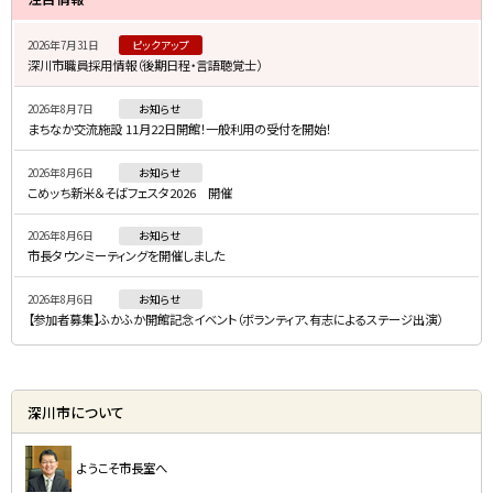
イ
2026年7月31日
ピックアップ
ド
深川市職員採用情報（後期日程・言語聴覚士）
・
2026年8月7日
お知らせ
メ
まちなか交流施設 11月22日開館！一般利用の受付を開始！
ニ
2026年8月6日
お知らせ
ュ
こめッち新米＆そばフェスタ2026 開催
ー
2026年8月6日
お知らせ
市長タウンミーティングを開催しました
2026年8月6日
お知らせ
【参加者募集】ふかふか開館記念イベント（ボランティア、有志によるステージ出演）
深川市について
ようこそ市長室へ