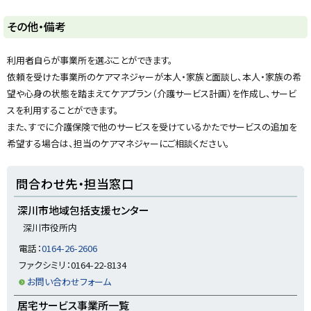
ト
その他・備考
ッ
プ
利用者自らが事業所を選ぶことができます。
に
依頼を受けた事業所のケアマネジャーが本人・家族と面談し、本人・家族の希
戻
望や心身の状態を踏まえてケアプラン（介護サービス計画）を作成し、サービ
る
スを利用することができます。
また、すでに介護保険で他のサービスを受けているかたでサービスの追加を
希望する場合は、担当のケアマネジャーにご相談ください。
ト
問合わせ先・担当窓口
ッ
プ
深川市地域包括支援センター
に
深川市役所内
戻
電話：
0164-26-2606
る
ファクシミリ：0164-22-8134
お問い合わせフォーム
居宅サービス事業所一覧