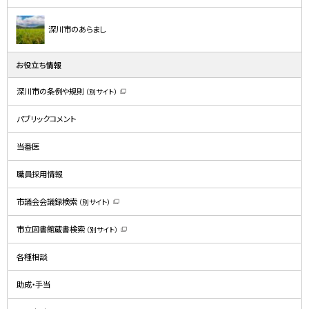
深川市のあらまし
お役立ち情報
深川市の条例や規則
（別サイト）
（
新
規
パブリックコメント
ウ
ィ
ン
ド
当番医
ウ
で
開
職員採用情報
き
ま
す
）
市議会会議録検索
（別サイト）
（
新
規
市立図書館蔵書検索
（別サイト）
ウ
（
ィ
新
ン
規
ド
各種相談
ウ
ウ
ィ
で
ン
開
ド
助成・手当
き
ウ
ま
で
す
開
）