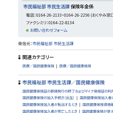
市民福祉部 市民生活課
保険年金係
プ
に
電話：0164-26-2133・0164-26-2256 (おくやみ窓
戻
ファクシミリ：0164-22-8134
る
お問い合わせフォーム
ト
発信元：
市民福祉部 市民生活課
ッ
関連カテゴリー
プ
に
医療／国民健康保険
医療／国民健康保険
戻
る
市民福祉部 市民生活課／国民健康保険
国民健康保険証の新規発行の終了およびマイナ保険証の利
国民健康保険の加入手続き（出生）
国民健康保険加入者の
国民健康保険加入者が転出するとき
国民健康保険資格確
国民健康保険加入者が死亡したとき
国民健康保険が使え