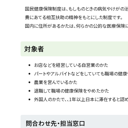
u
へ
k
国民健康保険制度は、もしものときの病気やけがの
戻
a
費にあてる相互扶助の精神をもとにした制度です。
g
る
a
国内に住所があるかたは、何らかの公的な医療保険
w
a
c
i
t
対象者
y
お店などを経営している自営業のかた
パートやアルバイトなどをしていても職場の健
農業を営んでいるかた
退職して職場の健康保険をやめたかた
外国人のかたで、、1年以上日本に滞在すると認
ト
問合わせ先・担当窓口
ッ