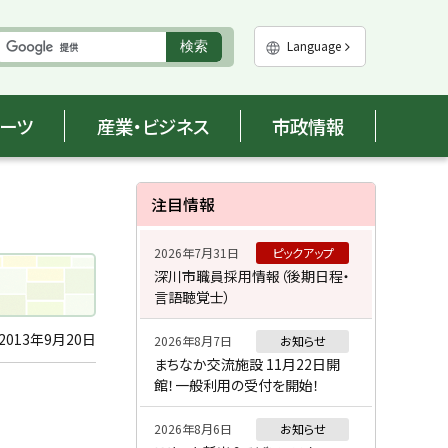
実
Language
検索
行
ポーツ
産業・ビジネス
市政情報
サ
注目情報
イ
2026年7月31日
ピックアップ
ド
深川市職員採用情報（後期日程・
言語聴覚士）
・
メ
2013年9月20日
2026年8月7日
お知らせ
まちなか交流施設 11月22日開
ニ
館！一般利用の受付を開始！
ュ
2026年8月6日
お知らせ