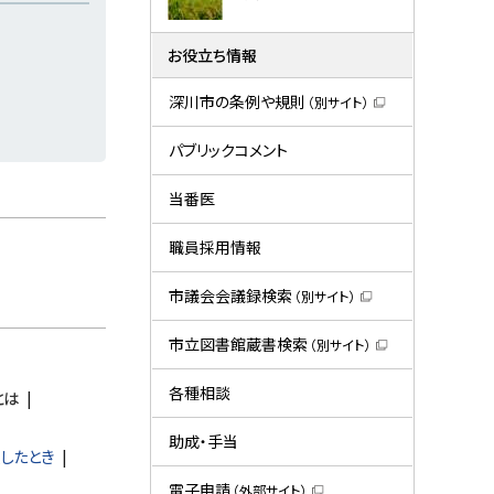
お役立ち情報
深川市の条例や規則
（別サイト）
（
新
規
パブリックコメント
ウ
ィ
ン
当番医
ド
ウ
で
職員採用情報
開
き
ま
市議会会議録検索
（別サイト）
す
（
）
新
規
市立図書館蔵書検索
（別サイト）
ウ
（
ィ
新
ン
規
各種相談
とは
ド
ウ
ウ
ィ
で
ン
助成・手当
開
ド
したとき
き
ウ
ま
で
電子申請
（外部サイト）