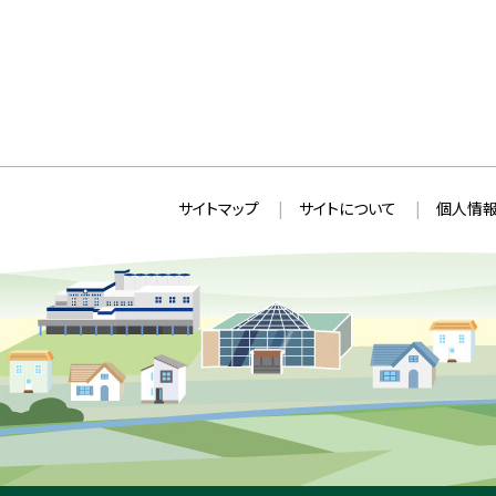
本
サ
サイトマップ
サイトについて
個人情報
文
イ
へ
ト
戻
情
る
メ
報
ニ
ュ
ー
へ
戻
る