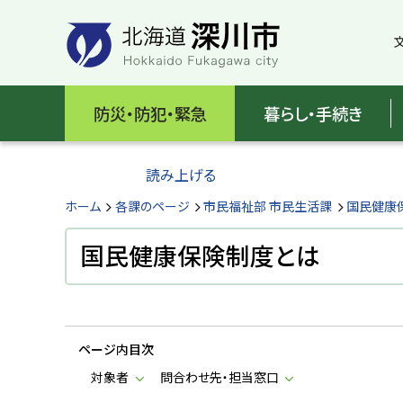
本
本
文
文
へ
へ
メ
戻
北
ニ
る
海
防災・防犯・緊急
暮らし・手続き
ュ
メ
ー
ニ
道
へ
ュ
読み上げる
深
ー
へ
ホーム
各課のページ
市民福祉部 市民生活課
国民健康
川
戻
る
国民健康保険制度とは
市
ペ
H
ー
o
ジ
k
k
の
a
ページ内目次
ト
i
d
ッ
対象者
問合わせ先・担当窓口
o
プ
F