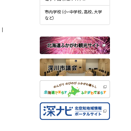
す
開
（
）
き
新
ま
規
市内学校（小・中学校、高校、大学
す
ウ
）
など）
ィ
ン
ド
ウ
で
関
開
き
連
ま
す
サ
）
イ
ト