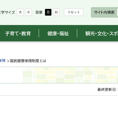
文字サイズ
背景
サイト内検索
大
小
黒
白
リセット
子育て・教育
健康・福祉
観光・文化・ス
保険
国民健康保険制度とは
最終更新日: