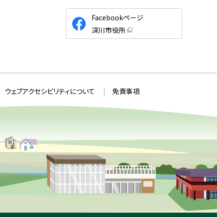
公
Facebookページ
式
深川市役所
S
（
新
N
規
ウ
S
ィ
ン
ド
ウ
ウェブアクセシビリティについて
免責事項
で
開
き
ま
す
）