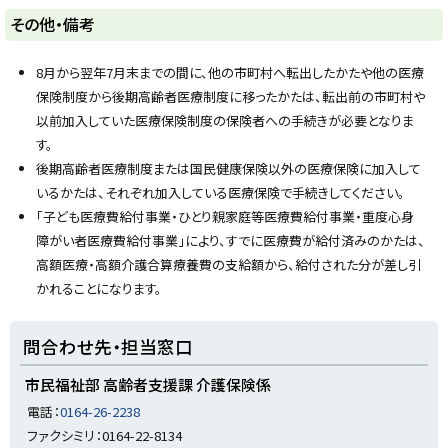
ト
その他・備考
ッ
プ
8月から翌年7月末までの間に、他の市町村へ転出したかたや他の医療
に
保険制度から後期高齢者医療制度に移ったかたは、転出前の市町村や
戻
以前加入していた医療保険制度の保険者への手続きが必要となりま
る
す。
後期高齢者医療制度または国民健康保険以外の医療保険に加入して
いるかたは、それぞれ加入している医療保険で手続きしてください。
「子ども医療費給付事業・ひとり親家庭等医療費給付事業・重度心身
障がい者医療費給付事業」により、すでに医療費が給付済みのかたは、
高額医療・高額介護合算療養費の支給額から、給付された分が差し引
かれることになります。
ト
問合わせ先・担当窓口
ッ
プ
市民福祉部 高齢者支援課 介護保険係
に
電話：
0164-26-2238
戻
ファクシミリ：0164-22-8134