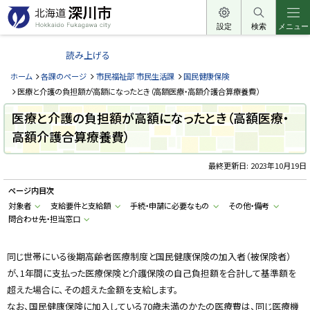
本
文
設定
検索
メニュー
北
へ
海
読み上げる
メ
道
ニ
ホーム
各課のページ
市民福祉部 市民生活課
国民健康保険
深
ュ
医療と介護の負担額が高額になったとき（高額医療・高額介護合算療養費）
川
ー
医療と介護の負担額が高額になったとき（高額医療・
市
へ
高額介護合算療養費）
H
o
k
k
最終更新日:
2023年10月19日
a
i
ページ内目次
d
o
対象者
支給要件と支給額
手続・申請に必要なもの
その他・備考
F
問合わせ先・担当窓口
u
k
a
g
同じ世帯にいる後期高齢者医療制度と国民健康保険の加入者（被保険者）
a
w
が、1年間に支払った医療保険と介護保険の自己負担額を合計して基準額を
a
c
超えた場合に、その超えた金額を支給します。
i
なお、国民健康保険に加入している70歳未満のかたの医療費は、同じ医療機
t