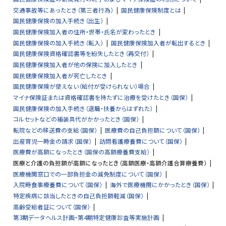
交通事故等にあったとき（第三者行為）
国民健康保険制度とは
国民健康保険の加入手続き（出生）
国民健康保険加入者の住所・世帯・氏名が変わったとき
国民健康保険の加入手続き（転入）
国民健康保険加入者が転出するとき
国民健康保険資格確認書等を紛失したとき（再交付）
国民健康保険加入者が他の保険に加入したとき
国民健康保険加入者が死亡したとき
国民健康保険が使えない（給付が受けられない）場合
マイナ保険証または資格確認書を持たずに治療を受けたとき（国保）
国民健康保険の加入手続き（退職・扶養からはずれた）
コルセットなどの補装具代がかかったとき（国保）
転院などの移送費の支給（国保）
医療費の自己負担額について（国保）
出産育児一時金の請求（国保）
訪問看護療養費について（国保）
医療費が高額になったとき（国保の高額療養費支給）
医療と介護の負担額が高額になったとき（高額医療・高額介護合算療養費）
医療機関窓口での一部負担金の減免制度について（国保）
入院時食事療養費について（国保）
海外で医療機関にかかったとき（国保）
特定疾病に該当したときの自己負担額軽減（国保）
高齢受給者証について（国保）
第3期データヘルス計画・第4期特定健康診査等実施計画