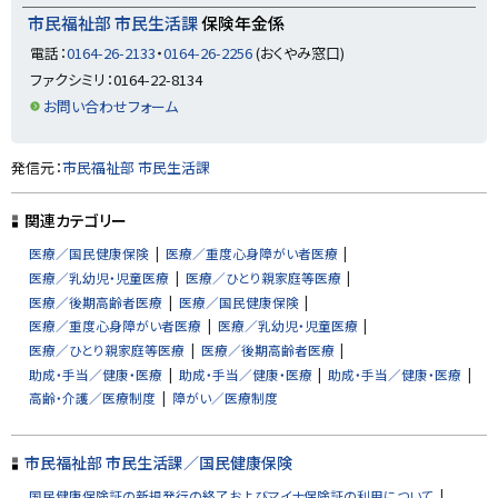
る
市民福祉部 市民生活課
保険年金係
電話：
0164-26-2133
・
0164-26-2256
(おくやみ窓口)
ファクシミリ：0164-22-8134
お問い合わせフォーム
ト
発信元：
市民福祉部 市民生活課
ッ
プ
関連カテゴリー
に
医療／国民健康保険
医療／重度心身障がい者医療
戻
医療／乳幼児・児童医療
医療／ひとり親家庭等医療
る
医療／後期高齢者医療
医療／国民健康保険
医療／重度心身障がい者医療
医療／乳幼児・児童医療
医療／ひとり親家庭等医療
医療／後期高齢者医療
助成・手当／健康・医療
助成・手当／健康・医療
助成・手当／健康・医療
高齢・介護／医療制度
障がい／医療制度
市民福祉部 市民生活課／国民健康保険
国民健康保険証の新規発行の終了およびマイナ保険証の利用について