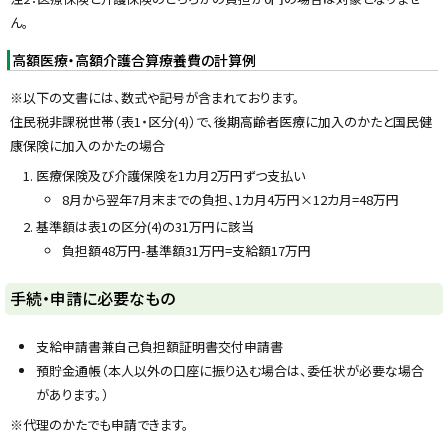
ん。
高額医療・高額介護合算療養費の計算例
※以下の文書には、数式や記号が含まれております。
住民税非課税世帯（表1・区分(4)）で、後期高齢者医療に加入のかたと国民健
康保険に加入のかたの場合
医療保険及び介護保険を1カ月2万円ずつ支払い
8月から翌年7月末までの負担、1カ月4万円×12カ月=48万円
基準額は表1の区分(4)の31万円に該当
負担額48万円-基準額31万円=支給額17万円
ト
手続・申請に必要なもの
ッ
プ
支給申請書兼自己負担額証明書交付申請書
に
預貯金通帳（本人以外の口座に振り込む場合は、委任状が必要な場合
戻
があります。）
る
※代理のかたでも申請できます。