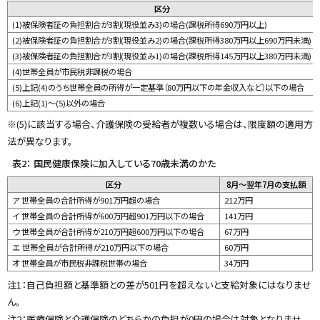
区分
(1)被保険者証の負担割合が3割
(現役並み3)
の場合(課税所得690万円以上)
(2)
被保険者証の負担割合が3割(
現役並み2)
の場合(課税所得380万円以上690万円未満)
(3)
被保険者証の負担割合が3割(
現役並み1)
の場合(課税所得145万円以上380万円未満)
(4)世帯全員が市民税非課税の場合
(5)上記(4)のうち世帯全員の所得が一定基準（80万円以下の年金収入など）以下の場合
(6)上記(1)〜(5)以外の場合
※(5)に該当する場合、介護保険の受給者が複数いる場合は、限度額の適用方
法が異なります。
表2： 国民健康保険に加入している70歳未満のかた
区分
8月〜翌年7月の支払額
ア 世帯全員の合計所得が901万円超の場合
212万円
イ 世帯全員の合計所得が600万円超901万円以下の場合
141万円
ウ 世帯全員が合計所得が210万円超600万円以下の場合
67万円
エ 世帯全員が合計所得が210万円以下の場合
60万円
オ 世帯全員が市民税非課税世帯の場合
34万円
注1：自己負担額と基準額との差が501円を超えないと支給対象にはなりませ
ん。
注2：医療保険と介護保険のどちらかの負担が0円の場合は対象となりませ