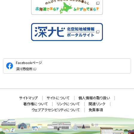
公
Facebookページ
式
深川市役所
S
（
新
N
規
ウ
S
ィ
ン
ド
本
ウ
サ
サイトマップ
サイトについて
個人情報の取り扱い
で
文
開
イ
著作権について
リンクについて
関連リンク
へ
き
ト
ま
ウェブアクセシビリティについて
免責事項
戻
す
情
）
る
メ
報
ニ
ュ