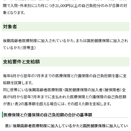
y
関で入院・外来別に1カ月につき21,000円以上の自己負担分のみが合算の対
象となります。
対象者
後期高齢者医療制度に加入されているかた、または国民健康保険に加入され
ているかた（世帯主）
ト
支給要件と支給額
ッ
プ
毎年8月から翌年の7月末までの医療保険と介護保険の自己負担額を基に支
に
給額を試算します。
戻
同じ世帯にいる後期高齢者医療制度・国民健康保険の加入者（被保険者）全
る
員が8月から翌年7月末までに支払われた医療保険と介護保険の自己負担額
が表1・表2の基準額を超える場合には、その超えた額を支給します。
医療保険と介護保険の自己負担額の合計の基準額
表1：後期高齢者医療制度に加入しているかたと国民健康保険に加入している7