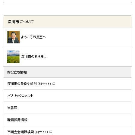
深川市について
ようこそ市長室へ
深川市のあらまし
お役立ち情報
深川市の条例や規則
（別サイト）
（
新
規
パブリックコメント
ウ
ィ
ン
ド
当番医
ウ
で
開
職員採用情報
き
ま
す
）
市議会会議録検索
（別サイト）