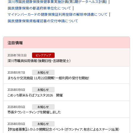
深川市国民健康保険保健事業実施計画(第1期データヘルス計画)
国民健康保険の都道府県単位化について
マイナンバーカードの健康保険証利用登録の解除申請書について
国民健康保険資格確認書の交付申請について
サ
注目情報
イ
2026年7月31日
ピックアップ
ド
深川市職員採用情報（後期日程・言語聴覚士）
・
2026年8月7日
お知らせ
メ
まちなか交流施設 11月22日開館！一般利用の受付を開始！
ニ
2026年8月6日
お知らせ
ュ
こめッち新米＆そばフェスタ2026 開催
ー
2026年8月6日
お知らせ
市長タウンミーティングを開催しました
2026年8月6日
お知らせ
【参加者募集】ふかふか開館記念イベント（ボランティア、有志によるステージ出演）