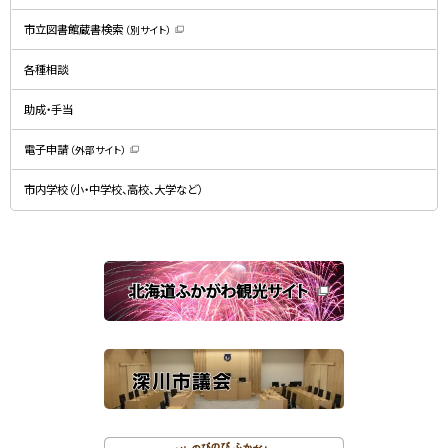
（
新
規
市立図書館蔵書検索
（別サイト）
ウ
（
ィ
新
ン
規
ド
各種相談
ウ
ウ
ィ
で
ン
開
ド
助成・手当
き
ウ
ま
で
す
開
）
電子申請
（外部サイト）
き
（
ま
新
す
規
）
市内学校（小・中学校、高校、大学など）
ウ
ィ
ン
ド
ウ
で
関
開
き
連
ま
す
サ
）
イ
ト