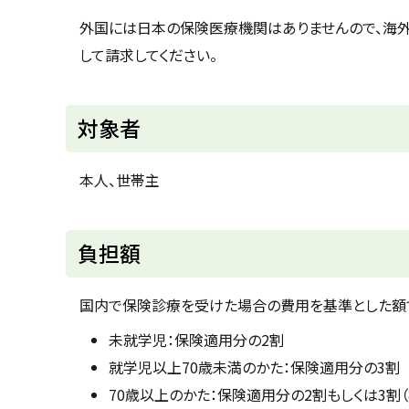
u
へ
k
外国には日本の保険医療機関はありませんので、海外
戻
a
して請求してください。
g
る
a
w
a
c
対象者
i
t
y
本人、世帯主
ト
負担額
ッ
プ
国内で保険診療を受けた場合の費用を基準とした額で
に
未就学児：保険適用分の2割
戻
就学児以上70歳未満のかた：保険適用分の3割
る
70歳以上のかた：保険適用分の2割もしくは3