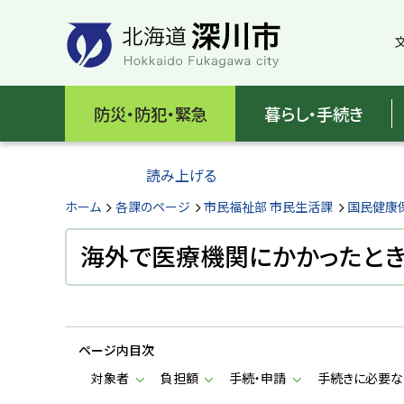
本
本
文
文
へ
へ
メ
戻
北
ニ
る
海
防災・防犯・緊急
暮らし・手続き
ュ
メ
ー
ニ
道
へ
ュ
読み上げる
深
ー
へ
ホーム
各課のページ
市民福祉部 市民生活課
国民健康
川
戻
る
海外で医療機関にかかったとき
市
ペ
H
ー
o
ジ
k
k
の
a
ページ内目次
ト
i
d
ッ
対象者
負担額
手続・申請
手続きに必要な
o
プ
F