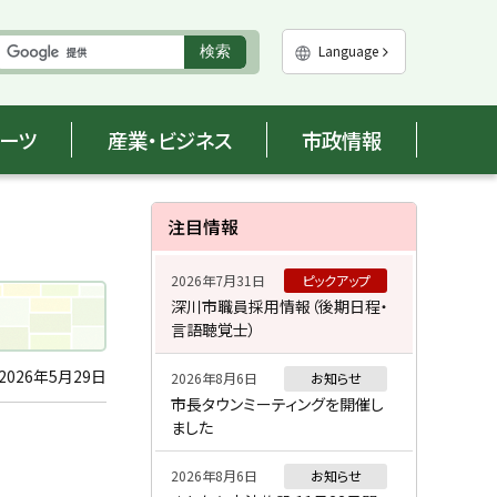
実
Language
検索
行
ポーツ
産業・ビジネス
市政情報
サ
注目情報
イ
2026年7月31日
ピックアップ
ド
深川市職員採用情報（後期日程・
言語聴覚士）
・
メ
2026年5月29日
2026年8月6日
お知らせ
市長タウンミーティングを開催し
ニ
ました
ュ
2026年8月6日
お知らせ