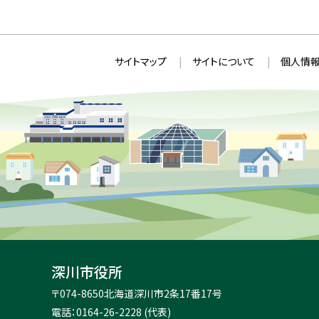
本
サ
サイトマップ
サイトについて
個人情報
文
イ
へ
ト
戻
情
る
メ
報
ニ
ュ
ー
へ
戻
る
深川市役所
住
〒074-8650
北海道深川市2条17番17号
所
電話：0164-26-2228 (代表)