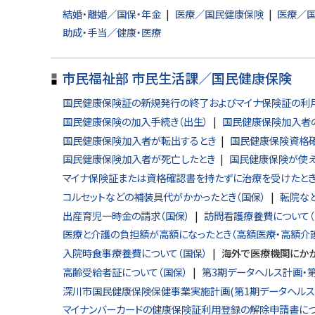
に
結婚・離婚／国保・年金
医療／国民健康保険
医療／
戻
助成・手当／健康・医療
る
市民福祉部 市民生活課／国民健康保険
国民健康保険証の新規発行の終了およびマイナ保険証の利
国民健康保険の加入手続き（出生）
国民健康保険加入者の
国民健康保険加入者が転出するとき
国民健康保険資格確
国民健康保険加入者が死亡したとき
国民健康保険が使え
マイナ保険証または資格確認書を持たずに治療を受けたとき
コルセットなどの補装具代がかかったとき（国保）
転院な
出産育児一時金の請求（国保）
訪問看護療養費について（
医療と介護の負担額が高額になったとき（高額医療・高額介
入院時食事療養費について（国保）
海外で医療機関にかか
高齢受給者証について（国保）
第3期データヘルス計画・
深川市国民健康保険保健事業実施計画(第1期データヘルス
マイナンバーカードの健康保険証利用登録の解除申請書に