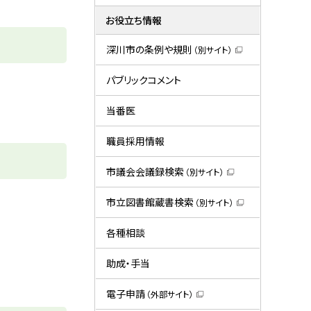
お役立ち情報
深川市の条例や規則
（別サイト）
（
新
規
パブリックコメント
ウ
ィ
ン
当番医
ド
ウ
で
職員採用情報
開
き
ま
市議会会議録検索
（別サイト）
す
（
）
新
規
市立図書館蔵書検索
（別サイト）
ウ
（
ィ
新
ン
規
各種相談
ド
ウ
ウ
ィ
で
ン
助成・手当
開
ド
き
ウ
ま
で
電子申請
（外部サイト）
す
開
（
）
き