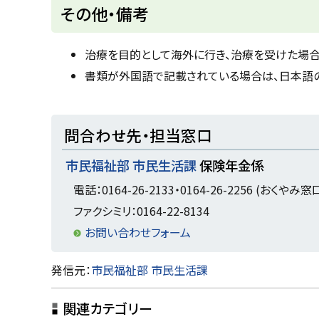
ト
その他・備考
ッ
プ
治療を目的として海外に行き、治療を受けた場合
に
書類が外国語で記載されている場合は、日本語
戻
る
ト
問合わせ先・担当窓口
ッ
市民福祉部 市民生活課
保険年金係
プ
に
電話：0164-26-2133・0164-26-2256 (おくやみ窓
戻
ファクシミリ：0164-22-8134
る
お問い合わせフォーム
ト
発信元：
市民福祉部 市民生活課
ッ
関連カテゴリー
プ