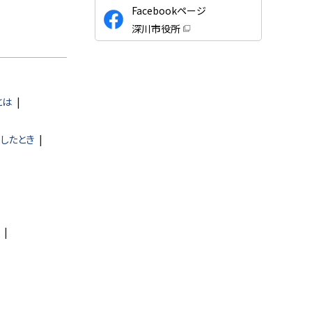
公
Facebookページ
式
深川市役所
S
（
新
N
規
ウ
S
ィ
ン
ド
とは
ウ
で
開
き
したとき
ま
す
）