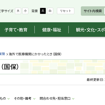
文字サイズ
背景
サイト内検索
大
小
黒
白
リセット
子育て・教育
健康・福祉
観光・文化・ス
保険
海外で医療機関にかかったとき（国保）
（国保）
最終更新日:
もの
その他・備考
問合わせ先・担当窓口