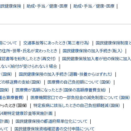
国民健康保険
助成・手当／健康・医療
助成・手当／健康・医療
用について
交通事故等にあったとき（第三者行為）
国民健康保険制度
住所・世帯・氏名が変わったとき
国民健康保険の加入手続き（転入）
認書等を紛失したとき（再交付）
国民健康保険加入者が他の保険に加入
ない（給付が受けられない）場合
（国保）
国民健康保険の加入手続き（退職・扶養からはずれた）
どの移送費の支給（国保）
医療費の自己負担額について（国保）
国保）
医療費が高額になったとき（国保の高額療養費支給）
護合算療養費）
医療機関窓口での一部負担金の減免制度について（国保）
ったとき（国保）
特定疾病に該当したときの自己負担額軽減（国保）
第4期特定健康診査等実施計画
計画)
国民健康保険の都道府県単位化について
ついて
国民健康保険資格確認書の交付申請について