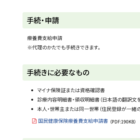
ト
手続・申請
ッ
プ
療養費支給申請
に
※代理のかたでも手続きできます。
戻
る
ト
手続きに必要なもの
ッ
プ
マイナ保険証または資格確認書
に
診療内容明細書・領収明細書（日本語の翻訳文
戻
本人・世帯主または同一世帯（住民登録が一緒
る
国民健康保険療養費支給申請書
（PDF:190KB）