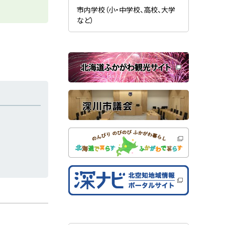
新
ま
規
市内学校（小・中学校、高校、大学
す
ウ
）
など）
ィ
ン
ド
ウ
で
関
開
き
連
ま
す
サ
）
イ
ト