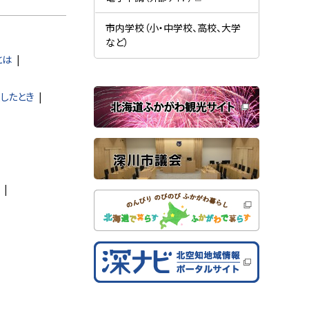
す
開
（
）
き
新
ま
規
市内学校（小・中学校、高校、大学
す
ウ
）
など）
ィ
ン
とは
ド
ウ
で
関
開
したとき
き
連
ま
す
サ
）
イ
ト