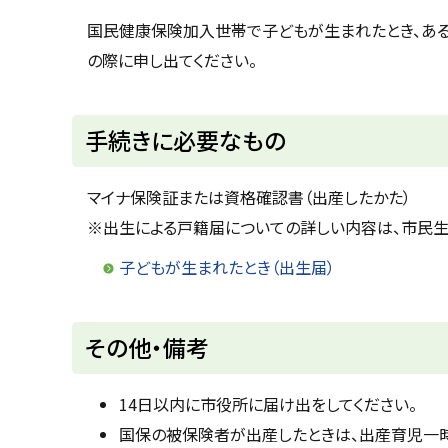
u
へ
k
国民健康保険加入世帯で子どもが生まれたとき、あ
戻
a
の際に申し出てください。
g
る
a
w
a
c
手続きに必要なもの
i
t
y
マイナ保険証または資格確認書（出産したかた）
※出生による戸籍届についての詳しい内容は、市民生活課 
子どもが生まれたとき（出生届）
ト
その他・備考
ッ
プ
14日以内に市役所に届け出をしてください。
に
国保の被保険者が出産したときは、出産育児一