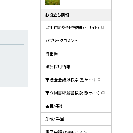
お役立ち情報
深川市の条例や規則
（別サイト）
（
新
規
パブリックコメント
ウ
ィ
ン
当番医
ド
ウ
で
職員採用情報
開
き
ま
市議会会議録検索
（別サイト）
す
（
）
新
規
市立図書館蔵書検索
（別サイト）
ウ
（
ィ
新
ン
規
各種相談
ド
ウ
ウ
ィ
で
ン
助成・手当
開
ド
き
ウ
ま
で
電子申請
（外部サイト）