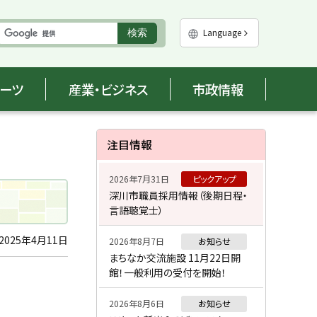
実
Language
検索
行
ポーツ
産業・ビジネス
市政情報
サ
注目情報
イ
2026年7月31日
ピックアップ
ド
深川市職員採用情報（後期日程・
言語聴覚士）
・
メ
2025年4月11日
2026年8月7日
お知らせ
まちなか交流施設 11月22日開
ニ
館！一般利用の受付を開始！
ュ
2026年8月6日
お知らせ