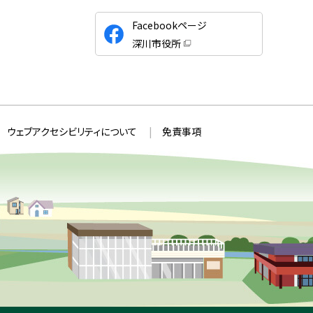
公
Facebookページ
式
深川市役所
S
（
新
N
規
ウ
S
ィ
ン
ド
ウ
ウェブアクセシビリティについて
免責事項
で
開
き
ま
す
）