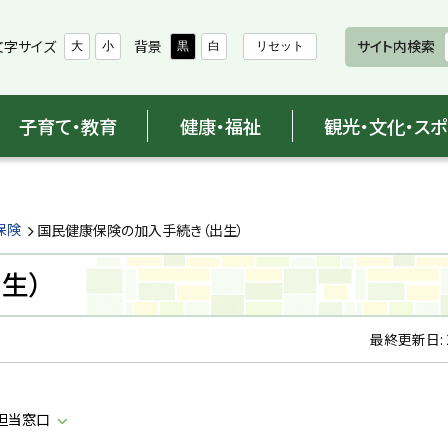
文字サイズ
背景
サイト内検索
大
小
黒
白
リセット
子育て・教育
健康・福祉
観光・文化・ス
保険
国民健康保険の加入手続き（出生）
生）
最終更新日:
担当窓口