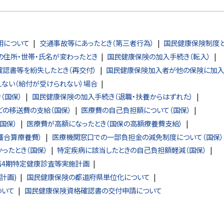
用について
交通事故等にあったとき（第三者行為）
国民健康保険制度
住所・世帯・氏名が変わったとき
国民健康保険の加入手続き（転入）
認書等を紛失したとき（再交付）
国民健康保険加入者が他の保険に加入
ない（給付が受けられない）場合
（国保）
国民健康保険の加入手続き（退職・扶養からはずれた）
どの移送費の支給（国保）
医療費の自己負担額について（国保）
国保）
医療費が高額になったとき（国保の高額療養費支給）
護合算療養費）
医療機関窓口での一部負担金の減免制度について（国保）
ったとき（国保）
特定疾病に該当したときの自己負担額軽減（国保）
第4期特定健康診査等実施計画
計画)
国民健康保険の都道府県単位化について
ついて
国民健康保険資格確認書の交付申請について