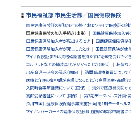
る
市民福祉部 市民生活課／国民健康保険
国民健康保険証の新規発行の終了およびマイナ保険証の利
国民健康保険の加入手続き（出生）
国民健康保険加入者の
国民健康保険加入者が転出するとき
国民健康保険資格確
国民健康保険加入者が死亡したとき
国民健康保険が使え
マイナ保険証または資格確認書を持たずに治療を受けたとき
コルセットなどの補装具代がかかったとき（国保）
転院な
出産育児一時金の請求（国保）
訪問看護療養費について（
医療と介護の負担額が高額になったとき（高額医療・高額介
入院時食事療養費について（国保）
海外で医療機関にかか
高齢受給者証について（国保）
第3期データヘルス計画・
深川市国民健康保険保健事業実施計画(第1期データヘルス
マイナンバーカードの健康保険証利用登録の解除申請書に