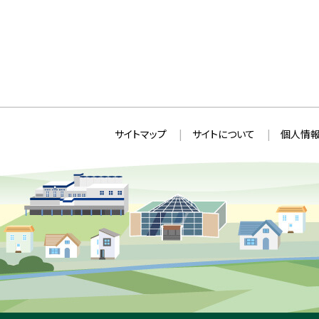
本
サ
サイトマップ
サイトについて
個人情報
文
イ
へ
ト
戻
情
る
メ
報
ニ
ュ
ー
へ
戻
る