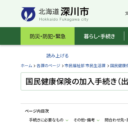
本
本
文
文
へ
へ
メ
戻
北
ニ
る
海
防災・防犯・緊急
暮らし・手続き
ュ
メ
ー
ニ
道
へ
ュ
読み上げる
深
ー
へ
ホーム
各課のページ
市民福祉部 市民生活課
国民健康
川
戻
る
国民健康保険の加入手続き（出
市
ペ
H
ー
o
ジ
k
k
の
a
ページ内目次
ト
i
d
ッ
手続きに必要なもの
その他・備考
問合わせ先・
o
プ
F