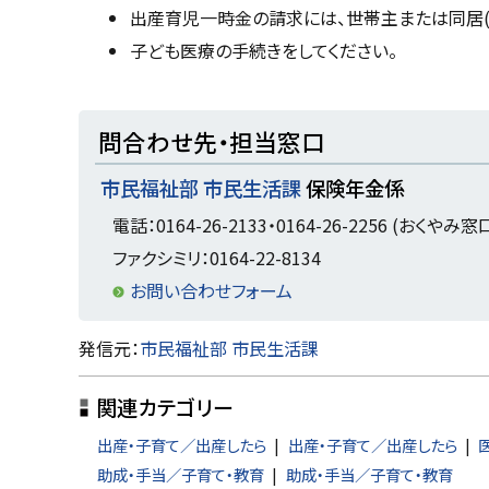
戻
出産育児一時金の請求には、世帯主または同居
る
子ども医療の手続きをしてください。
ト
問合わせ先・担当窓口
ッ
市民福祉部 市民生活課
保険年金係
プ
に
電話：0164-26-2133・0164-26-2256 (おくやみ窓
戻
ファクシミリ：0164-22-8134
る
お問い合わせフォーム
ト
発信元：
市民福祉部 市民生活課
ッ
関連カテゴリー
プ
に
出産・子育て／出産したら
出産・子育て／出産したら
戻
助成・手当／子育て・教育
助成・手当／子育て・教育