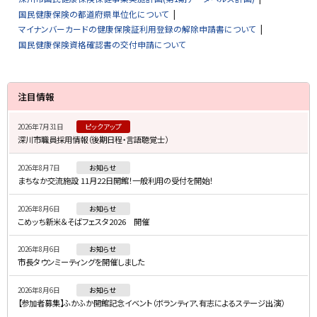
国民健康保険の都道府県単位化について
マイナンバーカードの健康保険証利用登録の解除申請書について
国民健康保険資格確認書の交付申請について
サ
注目情報
イ
2026年7月31日
ピックアップ
ド
深川市職員採用情報（後期日程・言語聴覚士）
・
2026年8月7日
お知らせ
メ
まちなか交流施設 11月22日開館！一般利用の受付を開始！
ニ
2026年8月6日
お知らせ
ュ
こめッち新米＆そばフェスタ2026 開催
ー
2026年8月6日
お知らせ
市長タウンミーティングを開催しました
2026年8月6日
お知らせ
【参加者募集】ふかふか開館記念イベント（ボランティア、有志によるステージ出演）