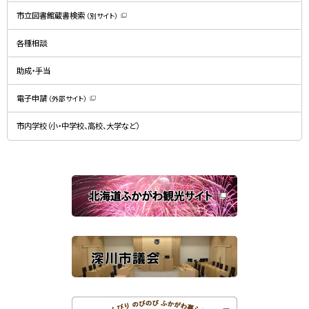
新
規
市立図書館蔵書検索
（別サイト）
ウ
（
ィ
新
ン
規
ド
各種相談
ウ
ウ
ィ
で
ン
開
ド
助成・手当
き
ウ
ま
で
す
開
）
電子申請
（外部サイト）
き
（
ま
新
す
規
）
市内学校（小・中学校、高校、大学など）
ウ
ィ
ン
ド
ウ
で
関
開
き
連
ま
す
サ
）
イ
ト