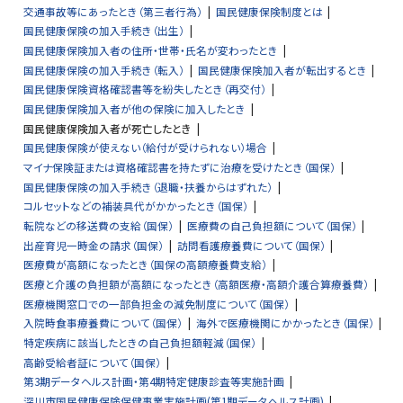
交通事故等にあったとき（第三者行為）
国民健康保険制度とは
国民健康保険の加入手続き（出生）
国民健康保険加入者の住所・世帯・氏名が変わったとき
国民健康保険の加入手続き（転入）
国民健康保険加入者が転出するとき
国民健康保険資格確認書等を紛失したとき（再交付）
国民健康保険加入者が他の保険に加入したとき
国民健康保険加入者が死亡したとき
国民健康保険が使えない（給付が受けられない）場合
マイナ保険証または資格確認書を持たずに治療を受けたとき（国保）
国民健康保険の加入手続き（退職・扶養からはずれた）
コルセットなどの補装具代がかかったとき（国保）
転院などの移送費の支給（国保）
医療費の自己負担額について（国保）
出産育児一時金の請求（国保）
訪問看護療養費について（国保）
医療費が高額になったとき（国保の高額療養費支給）
医療と介護の負担額が高額になったとき（高額医療・高額介護合算療養費）
医療機関窓口での一部負担金の減免制度について（国保）
入院時食事療養費について（国保）
海外で医療機関にかかったとき（国保）
特定疾病に該当したときの自己負担額軽減（国保）
高齢受給者証について（国保）
第3期データヘルス計画・第4期特定健康診査等実施計画
深川市国民健康保険保健事業実施計画(第1期データヘルス計画)