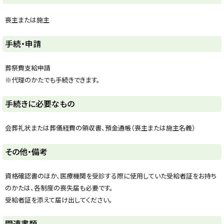
y
喪主または施主
ト
手続・申請
ッ
プ
葬祭費支給申請
に
※代理のかたでも手続きできます。
戻
る
ト
手続きに必要なもの
ッ
プ
会葬礼状または葬儀経費の領収書、預金通帳（喪主または施主名義）
に
戻
ト
その他・備考
る
ッ
プ
資格確認書のほか、医療機関を受診する際に使用していた受給者証をお持ち
に
のかたは、各制度の喪失届も必要です。
戻
受給者証を添えて届け出してください。
る
ト
関連書類