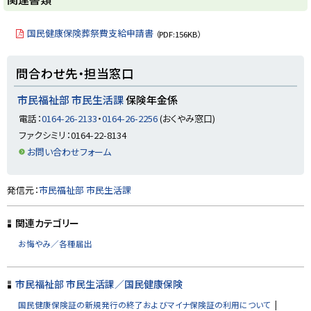
ッ
プ
国民健康保険葬祭費支給申請書
（PDF:156KB）
に
戻
ト
問合わせ先・担当窓口
る
ッ
プ
市民福祉部 市民生活課
保険年金係
に
電話：
0164-26-2133
・
0164-26-2256
(おくやみ窓口)
戻
ファクシミリ：0164-22-8134
る
お問い合わせフォーム
ト
発信元：
市民福祉部 市民生活課
ッ
プ
関連カテゴリー
に
お悔やみ／各種届出
戻
る
市民福祉部 市民生活課／国民健康保険
国民健康保険証の新規発行の終了およびマイナ保険証の利用について