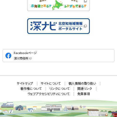
公
Facebookページ
式
深川市役所
S
（
新
N
規
ウ
S
ィ
ン
ド
本
ウ
サ
サイトマップ
サイトについて
個人情報の取り扱い
で
文
開
イ
著作権について
リンクについて
関連リンク
へ
き
ト
ま
ウェブアクセシビリティについて
免責事項
戻
す
情
）
る
メ
報
ニ
ュ