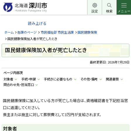
本
文
設定
検索
メニュー
北
へ
海
読み上げる
メ
道
ニ
ホーム
各課のページ
市民福祉部 市民生活課
国民健康保険
深
ュ
国民健康保険加入者が死亡したとき
川
ー
国民健康保険加入者が死亡したとき
市
へ
H
o
最終更新日:
2026年7月29日
k
k
ページ内目次
a
i
対象者
手続・申請
手続きに必要なもの
その他・備考
関連書類
d
問合わせ先・担当窓口
o
F
u
k
国民健康保険に加入している方が死亡した場合は、資格確認書を下記担当窓
a
g
口に返還してください。
a
w
喪主または施主に対して葬祭費として3万円が支給されます。
a
c
i
対象者
t