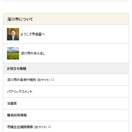
深川市について
ようこそ市長室へ
深川市のあらまし
お役立ち情報
深川市の条例や規則
（別サイト）
（
新
規
パブリックコメント
ウ
ィ
ン
ド
当番医
ウ
で
開
職員採用情報
き
ま
す
）
市議会会議録検索
（別サイト）
（