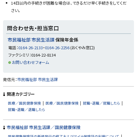
る
14日以内の手続きが困難な場合は、できるだけ早く手続きをしてくだ
さい。
ト
問合わせ先・担当窓口
ッ
プ
市民福祉部 市民生活課
保険年金係
に
電話：
0164-26-2133
・
0164-26-2256
(おくやみ窓口)
戻
ファクシミリ：0164-22-8134
る
お問い合わせフォーム
ト
発信元：
市民福祉部 市民生活課
ッ
プ
関連カテゴリー
に
医療／国民健康保険
医療／国民健康保険
就職・退職／就職したら
戻
就職・退職／退職したら
る
市民福祉部 市民生活課／国民健康保険
国民健康保険証の新規発行の終了およびマイナ保険証の利用について