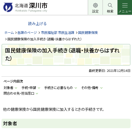
本
文
設定
検索
メニュー
北
へ
海
読み上げる
メ
道
ニ
ホーム
各課のページ
市民福祉部 市民生活課
国民健康保険
深
ュ
国民健康保険の加入手続き（退職・扶養からはずれた）
川
ー
国民健康保険の加入手続き（退職・扶養からはずれ
市
へ
た）
H
o
k
k
最終更新日:
2021年12月14日
a
i
ページ内目次
d
o
対象者
手続・申請
手続きに必要なもの
その他・備考
F
問合わせ先・担当窓口
u
k
a
g
他の健康保険から国民健康保険に加入するときの手続きです。
a
w
a
対象者
c
i
t