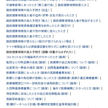
交通事故等にあったとき（第三者行為）
国民健康保険制度とは
国民健康保険の加入手続き（出生）
国民健康保険加入者の住所・世帯・氏名が変わったとき
国民健康保険の加入手続き（転入）
国民健康保険加入者が転出するとき
国民健康保険資格確認書等を紛失したとき（再交付）
国民健康保険加入者が他の保険に加入したとき
国民健康保険加入者が死亡したとき
国民健康保険が使えない（給付が受けられない）場合
マイナ保険証または資格確認書を持たずに治療を受けたとき（国保）
国民健康保険の加入手続き（退職・扶養からはずれた）
コルセットなどの補装具代がかかったとき（国保）
転院などの移送費の支給（国保）
医療費の自己負担額について（国保）
出産育児一時金の請求（国保）
訪問看護療養費について（国保）
医療費が高額になったとき（国保の高額療養費支給）
医療と介護の負担額が高額になったとき（高額医療・高額介護合算療養費）
医療機関窓口での一部負担金の減免制度について（国保）
入院時食事療養費について（国保）
海外で医療機関にかかったとき（国保）
特定疾病に該当したときの自己負担額軽減（国保）
高齢受給者証について（国保）
第3期データヘルス計画・第4期特定健康診査等実施計画