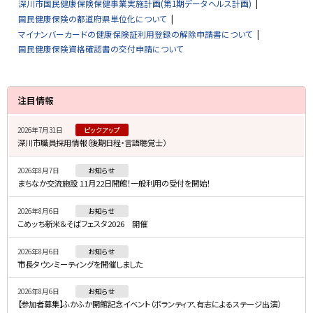
深川市国民健康保険保健事業実施計画(第1期データヘルス計画)
国民健康保険の都道府県単位化について
マイナンバーカードの健康保険証利用登録の解除申請書について
国民健康保険資格確認書の交付申請について
サ
注目情報
イ
2026年7月31日
ピックアップ
ド
深川市職員採用情報（後期日程・言語聴覚士）
・
2026年8月7日
お知らせ
メ
まちなか交流施設 11月22日開館！一般利用の受付を開始！
ニ
2026年8月6日
お知らせ
ュ
こめッち新米＆そばフェスタ2026 開催
ー
2026年8月6日
お知らせ
市長タウンミーティングを開催しました
2026年8月6日
お知らせ
【参加者募集】ふかふか開館記念イベント（ボランティア、有志によるステージ出演）