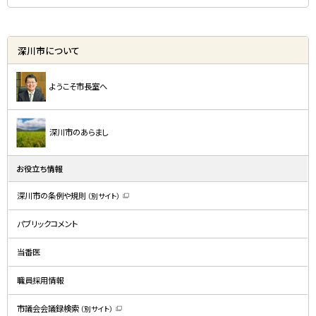
深川市について
ようこそ市長室へ
深川市のあらまし
お役立ち情報
深川市の条例や規則
（別サイト）
（
新
規
パブリックコメント
ウ
ィ
ン
ド
当番医
ウ
で
開
職員採用情報
き
ま
す
）
市議会会議録検索
（別サイト）