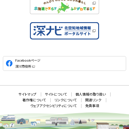
公
Facebookページ
式
深川市役所
S
（
新
N
規
ウ
S
ィ
ン
ド
本
ウ
サ
サイトマップ
サイトについて
個人情報の取り扱い
で
文
開
イ
著作権について
リンクについて
関連リンク
へ
き
ト
ま
ウェブアクセシビリティについて
免責事項
戻
す
情
）
る
メ
報
ニ
ュ