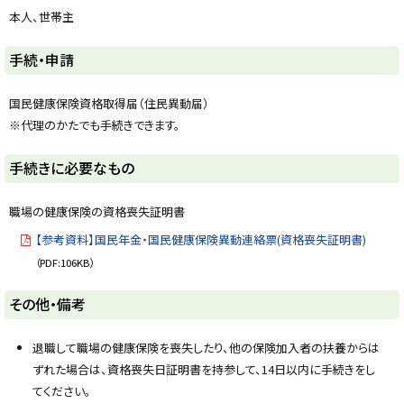
y
本人、世帯主
ト
手続・申請
ッ
プ
国民健康保険資格取得届（住民異動届）
に
※代理のかたでも手続きできます。
戻
る
ト
手続きに必要なもの
ッ
プ
職場の健康保険の資格喪失証明書
に
【参考資料】国民年金・国民健康保険異動連絡票(資格喪失証明書)
戻
（PDF:106KB）
る
ト
その他・備考
ッ
プ
退職して職場の健康保険を喪失したり、他の保険加入者の扶養からは
に
ずれた場合は、資格喪失日証明書を持参して、14日以内に手続きをし
戻
てください。