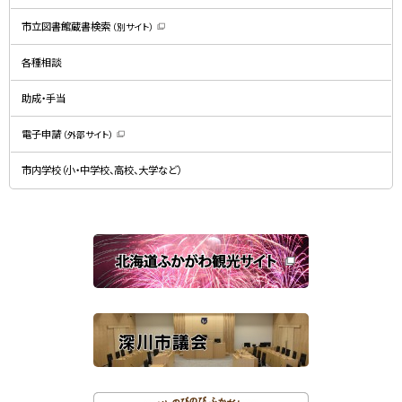
（
新
規
市立図書館蔵書検索
（別サイト）
ウ
（
ィ
新
ン
規
ド
各種相談
ウ
ウ
ィ
で
ン
開
ド
助成・手当
き
ウ
ま
で
す
開
）
電子申請
（外部サイト）
き
（
ま
新
す
規
）
市内学校（小・中学校、高校、大学など）
ウ
ィ
ン
ド
ウ
で
関
開
き
連
ま
す
サ
）
イ
ト