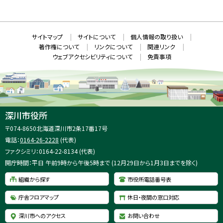
新
N
規
ウ
S
ィ
ン
ド
本
ウ
サ
サイトマップ
サイトについて
個人情報の取り扱い
で
文
開
イ
著作権について
リンクについて
関連リンク
へ
き
ト
ま
ウェブアクセシビリティについて
免責事項
戻
す
情
）
る
メ
報
ニ
ュ
ー
へ
深川市役所
戻
住
〒074-8650
北海道深川市2条17番17号
る
所
電話：
0164-26-2228
(代表)
：
ファクシミリ：0164-22-8134 (代表)
開庁時間：平日 午前9時から午後5時まで (12月29日から1月3日までを除く)
組織から探す
市役所電話番号表
庁舎フロアマップ
休日・夜間の窓口対応
深川市へのアクセス
お問い合わせ