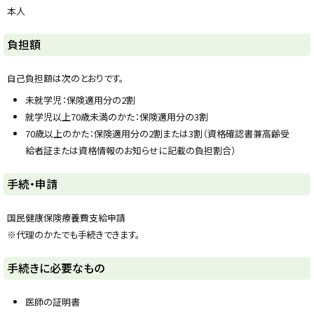
y
本人
ト
負担額
ッ
プ
自己負担額は次のとおりです。
に
未就学児：保険適用分の2割
戻
就学児以上70歳未満のかた：保険適用分の3割
る
70歳以上のかた：保険適用分の2割または3割（資格確認書兼高齢受
給者証または資格情報のお知らせに記載の負担割合）
ト
手続・申請
ッ
プ
国民健康保険療養費支給申請
に
※代理のかたでも手続きできます。
戻
る
ト
手続きに必要なもの
ッ
プ
医師の証明書