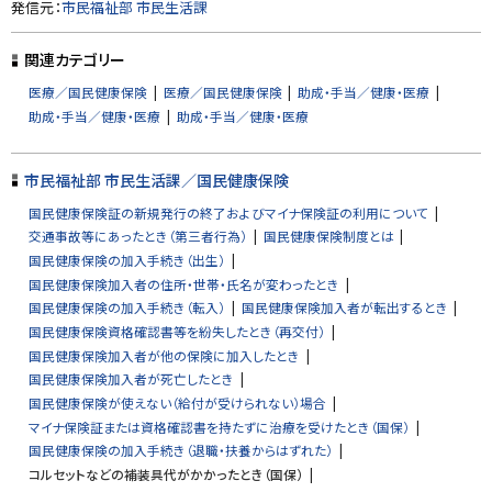
ト
発信元：
市民福祉部 市民生活課
ッ
プ
関連カテゴリー
に
医療／国民健康保険
医療／国民健康保険
助成・手当／健康・医療
戻
助成・手当／健康・医療
助成・手当／健康・医療
る
市民福祉部 市民生活課／国民健康保険
国民健康保険証の新規発行の終了およびマイナ保険証の利用について
交通事故等にあったとき（第三者行為）
国民健康保険制度とは
国民健康保険の加入手続き（出生）
国民健康保険加入者の住所・世帯・氏名が変わったとき
国民健康保険の加入手続き（転入）
国民健康保険加入者が転出するとき
国民健康保険資格確認書等を紛失したとき（再交付）
国民健康保険加入者が他の保険に加入したとき
国民健康保険加入者が死亡したとき
国民健康保険が使えない（給付が受けられない）場合
マイナ保険証または資格確認書を持たずに治療を受けたとき（国保）
国民健康保険の加入手続き（退職・扶養からはずれた）
コルセットなどの補装具代がかかったとき（国保）