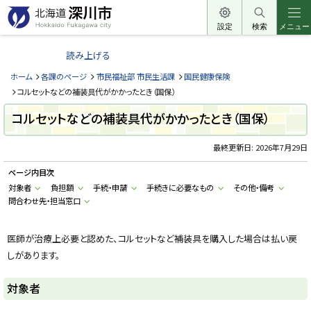
本
文
設定
検索
メニュー
北
へ
海
読み上げる
メ
道
ニ
ホーム
各課のページ
市民福祉部 市民生活課
国民健康保険
深
ュ
コルセットなどの補装具代がかかったとき（国保）
川
ー
コルセットなどの補装具代がかかったとき（国保）
市
へ
H
o
最終更新日:
2026年7月29日
k
k
ページ内目次
a
i
対象者
負担額
手続・申請
手続きに必要なもの
その他・備考
d
問合わせ先・担当窓口
o
F
u
k
医師が治療上必要と認めた、コルセットなど補装具を購入した場合は払い戻
a
g
しがあります。
a
w
a
対象者
c
i
t