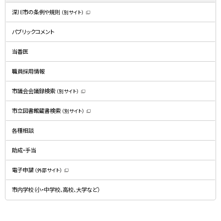
深川市の条例や規則
（別サイト）
（
新
規
パブリックコメント
ウ
ィ
ン
ド
当番医
ウ
で
開
職員採用情報
き
ま
す
）
市議会会議録検索
（別サイト）
（
新
規
市立図書館蔵書検索
（別サイト）
ウ
（
ィ
新
ン
規
ド
各種相談
ウ
ウ
ィ
で
ン
開
ド
助成・手当
き
ウ
ま
で
す
開
）
電子申請
（外部サイト）
き
（
ま
新
す
規
）
市内学校（小・中学校、高校、大学など）
ウ
ィ
ン
ド
ウ
で