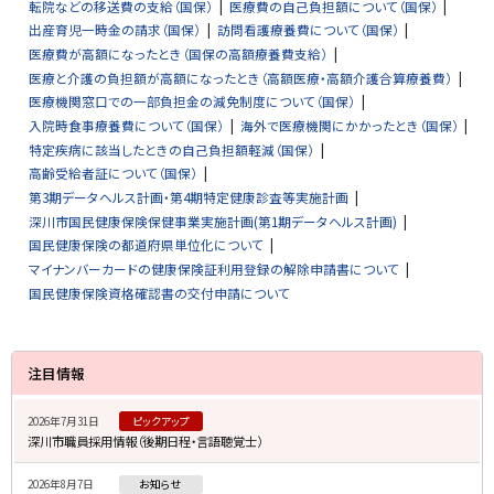
転院などの移送費の支給（国保）
医療費の自己負担額について（国保）
出産育児一時金の請求（国保）
訪問看護療養費について（国保）
医療費が高額になったとき（国保の高額療養費支給）
医療と介護の負担額が高額になったとき（高額医療・高額介護合算療養費）
医療機関窓口での一部負担金の減免制度について（国保）
入院時食事療養費について（国保）
海外で医療機関にかかったとき（国保）
特定疾病に該当したときの自己負担額軽減（国保）
高齢受給者証について（国保）
第3期データヘルス計画・第4期特定健康診査等実施計画
深川市国民健康保険保健事業実施計画(第1期データヘルス計画)
国民健康保険の都道府県単位化について
マイナンバーカードの健康保険証利用登録の解除申請書について
国民健康保険資格確認書の交付申請について
サ
注目情報
イ
2026年7月31日
ピックアップ
ド
深川市職員採用情報（後期日程・言語聴覚士）
・
2026年8月7日
お知らせ
メ