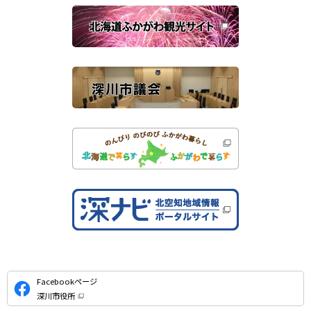
関
開
き
連
ま
す
サ
）
イ
ト
公
Facebookページ
式
深川市役所
S
（