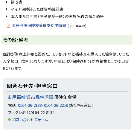
に
領収書
戻
マイナ保険証または資格確認書
る
本人または同居（住民票が一緒）の家族名義の預金通帳
国民健康保険療養費支給申請書
（PDF:184KB）
ト
その他・備考
ッ
プ
医師が治療上必要と認めた、コルセットなど補装具を購入した場合は、いった
に
ん全額自己負担になりますが、申請により保険適用分が療養費として後日支
戻
給されます。
る
ト
問合わせ先・担当窓口
ッ
プ
市民福祉部 市民生活課
保険年金係
に
電話：
0164-26-2133
・
0164-26-2256
(おくやみ窓口)
戻
ファクシミリ：0164-22-8134
る
お問い合わせフォーム