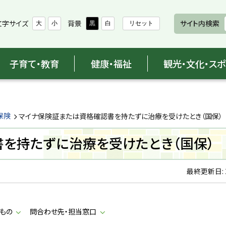
文字サイズ
背景
サイト内検索
大
小
黒
白
リセット
子育て・教育
健康・福祉
観光・文化・ス
保険
マイナ保険証または資格確認書を持たずに治療を受けたとき（国保）
を持たずに治療を受けたとき（国保）
最終更新日:
もの
問合わせ先・担当窓口