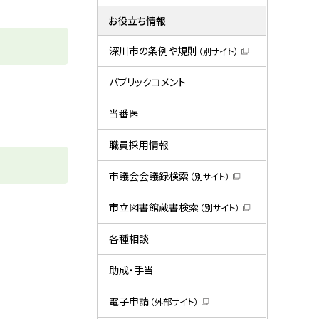
お役立ち情報
深川市の条例や規則
（別サイト）
（
新
規
パブリックコメント
ウ
ィ
ン
当番医
ド
ウ
で
職員採用情報
開
き
ま
市議会会議録検索
（別サイト）
す
（
）
新
規
市立図書館蔵書検索
（別サイト）
ウ
（
ィ
新
ン
規
各種相談
ド
ウ
ウ
ィ
で
ン
助成・手当
開
ド
き
ウ
ま
で
電子申請
（外部サイト）
す
開
（
）
き