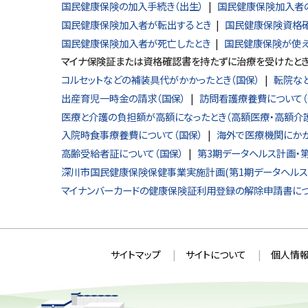
国民健康保険の加入手続き（出生）
国民健康保険加入者の
国民健康保険加入者が転出するとき
国民健康保険資格確
国民健康保険加入者が死亡したとき
国民健康保険が使え
マイナ保険証または資格確認書を持たずに治療を受けたとき
コルセットなどの補装具代がかかったとき（国保）
転院な
出産育児一時金の請求（国保）
訪問看護療養費について（
医療と介護の負担額が高額になったとき（高額医療・高額介
入院時食事療養費について（国保）
海外で医療機関にかか
高齢受給者証について（国保）
第3期データヘルス計画・
深川市国民健康保険保健事業実施計画(第1期データヘルス
マイナンバーカードの健康保険証利用登録の解除申請書に
本
サ
サイトマップ
サイトについて
個人情報
文
イ
へ
ト
戻
情
る