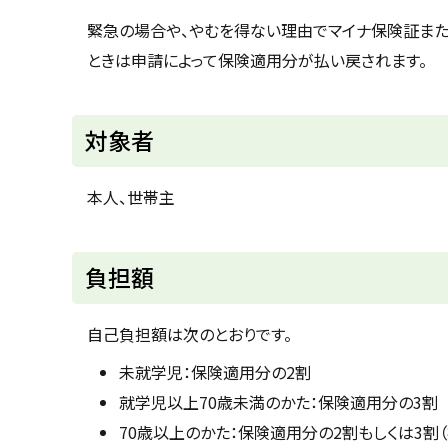
u
へ
k
緊急の場合や、やむを得ない理由でマイナ保険証ま
戻
a
ときは申請によって保険適用分が払い戻されます。
g
る
a
w
a
c
対象者
i
t
y
本人、世帯主
ト
負担額
ッ
プ
自己負担額は次のとおりです。
に
未就学児：保険適用分の2割
戻
就学児以上70歳未満のかた：保険適用分の3割
る
70歳以上のかた：保険適用分の2割もしくは3