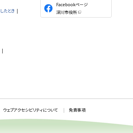
公
Facebookページ
式
したとき
深川市役所
S
（
新
N
規
ウ
S
ィ
ン
ド
ウ
で
開
き
ま
す
）
ウェブアクセシビリティについて
免責事項