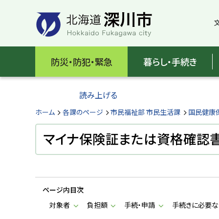
本
本
文
文
へ
へ
メ
戻
北
ニ
る
海
防災・防犯・緊急
暮らし・手続き
ュ
メ
ー
ニ
道
へ
ュ
読み上げる
深
ー
へ
ホーム
各課のページ
市民福祉部 市民生活課
国民健康
川
戻
る
マイナ保険証または資格確認書
市
ペ
H
ー
o
ジ
k
k
の
a
ページ内目次
ト
i
d
ッ
対象者
負担額
手続・申請
手続きに必要な
o
プ
F