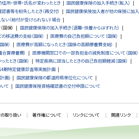
住所・世帯・氏名が変わったとき
国民健康保険の加入手続き（転入）
認書等を紛失したとき（再交付）
国民健康保険加入者が他の保険に加入
ない（給付が受けられない）場合
（国保）
国民健康保険の加入手続き（退職・扶養からはずれた）
どの移送費の支給（国保）
医療費の自己負担額について（国保）
国保）
医療費が高額になったとき（国保の高額療養費支給）
護合算療養費）
医療機関窓口での一部負担金の減免制度について（国保）
ったとき（国保）
特定疾病に該当したときの自己負担額軽減（国保）
第4期特定健康診査等実施計画
計画)
国民健康保険の都道府県単位化について
ついて
国民健康保険資格確認書の交付申請について
の取り扱い
著作権について
リンクについて
関連リンク