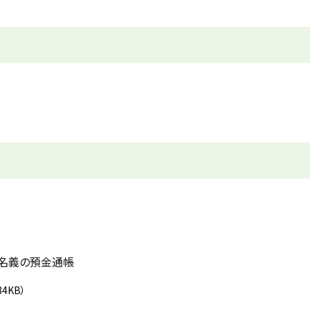
族名義の預金通帳
84KB）