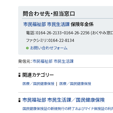
ト
問合わせ先・担当窓口
ッ
市民福祉部 市民生活課
保険年金係
プ
に
電話：0164-26-2133・0164-26-2256 (おくやみ窓
戻
ファクシミリ：0164-22-8134
る
お問い合わせフォーム
ト
発信元：
市民福祉部 市民生活課
ッ
関連カテゴリー
プ
に
医療／国民健康保険
医療／国民健康保険
戻
る
市民福祉部 市民生活課／国民健康保険
国民健康保険証の新規発行の終了およびマイナ保険証の利