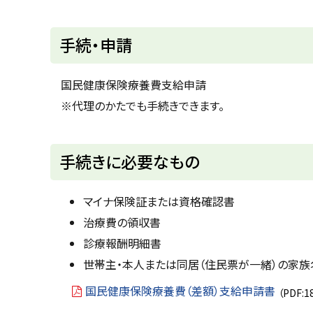
ト
手続・申請
ッ
プ
国民健康保険療養費支給申請
に
※代理のかたでも手続きできます。
戻
る
ト
手続きに必要なもの
ッ
プ
マイナ保険証または資格確認書
に
治療費の領収書
戻
診療報酬明細書
る
世帯主・本人または同居（住民票が一緒）の家
国民健康保険療養費（差額）支給申請書
（PDF:1