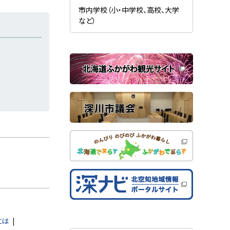
新
ま
規
市内学校（小・中学校、高校、大学
す
ウ
）
など）
ィ
ン
ド
ウ
で
関
開
き
連
ま
す
サ
）
イ
ト
とは