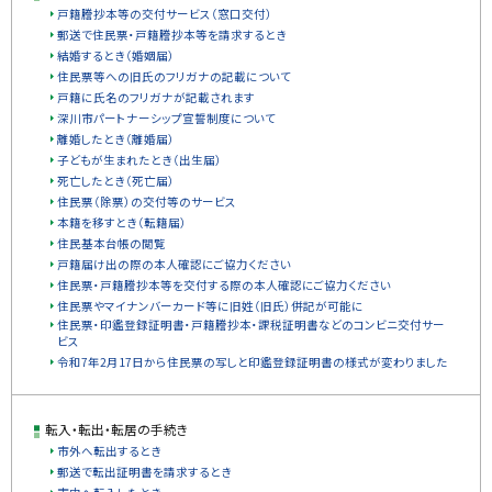
戸籍謄抄本等の交付サービス（窓口交付）
郵送で住民票・戸籍謄抄本等を請求するとき
結婚するとき（婚姻届）
住民票等への旧氏のフリガナの記載について
戸籍に氏名のフリガナが記載されます
深川市パートナーシップ宣誓制度について
離婚したとき（離婚届）
子どもが生まれたとき（出生届）
死亡したとき（死亡届）
住民票（除票）の交付等のサービス
本籍を移すとき（転籍届）
住民基本台帳の閲覧
戸籍届け出の際の本人確認にご協力ください
住民票・戸籍謄抄本等を交付する際の本人確認にご協力ください
住民票やマイナンバーカード等に旧姓（旧氏）併記が可能に
住民票・印鑑登録証明書・戸籍謄抄本・課税証明書などのコンビニ交付サー
ビス
令和7年2月17日から住民票の写しと印鑑登録証明書の様式が変わりました
転入・転出・転居の手続き
市外へ転出するとき
郵送で転出証明書を請求するとき