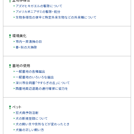
アズマヒキガエルの駆除について
アメリカオニアザミの駆除・処分
生物多様性の保全と特定外来生物などの外来種について
環境美化
市内一斉清掃の日
春・秋の大掃除
墓地の使用
一般墓地の各種届出
一般墓地のいろいろな届出
深川市合同墓「やすらぎの丘」について
西墓地周辺道路の通行確保に協力を
ペット
狂犬病予防注射
犬の新規登録について
犬の飼い主や住所などが変わったとき
犬猫の正しい飼い方