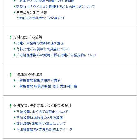
ごみボックスの設置・修繕に対する助成
新型コロナウイルスに関連するごみの出し方について
家庭ごみ分別早見表
家庭ごみ分別早見表／ごみ処理ガイド
有料指定ごみ袋等
指定ごみ袋等の金額は据え置き
有料指定ごみ袋等と取扱店について
ごみ処理手数料の減免に係る指定ごみ袋支給について
一般廃棄物処理業
一般廃棄物収集運搬許可業者
一般廃棄物 収集運搬業・処分業許可申請
不法投棄、野外焼却、ポイ捨ての禁止
不法投棄、ポイ捨ての禁止について
不法投棄防止監視カメラを設置
野外焼却(野焼き)の禁止について
不法投棄監視・野外焼却防止ウイーク