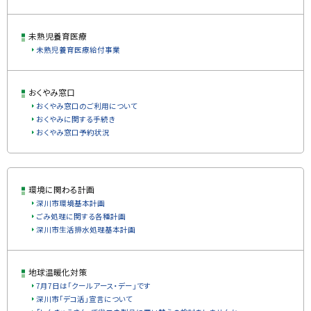
未熟児養育医療
未熟児養育医療給付事業
おくやみ窓口
おくやみ窓口のご利用について
おくやみに関する手続き
おくやみ窓口予約状況
ト
環境に関わる計画
ッ
深川市環境基本計画
プ
ごみ処理に関する各種計画
に
深川市生活排水処理基本計画
戻
る
地球温暖化対策
7月7日は「クールアース・デー」です
深川市「デコ活」宣言について