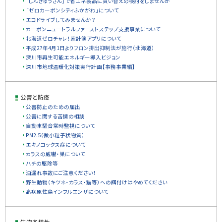
「しんきゅうさん」で省エネ製品に買い替えの検討をしませんか
「ゼロカーボンシティふかがわ」について
エコドライブしてみませんか？
カーボンニュートラルファーストステップ支援事業について
北海道ゼロチャレ！家計簿アプリについて
平成27年4月1日よりフロン排出抑制法が施行（北海道）
深川市再生可能エネルギー導入ビジョン
深川市地球温暖化対策実行計画【事務事業編】
公害と防疫
公害防止のための届出
公害に関する苦情の相談
自動車騒音常時監視について
PM2.5（微小粒子状物質）
エキノコックス症について
カラスの威嚇・巣について
ハチの駆除等
油漏れ事故にご注意ください！
野生動物（キツネ・カラス・猫等）への餌付けはやめてください
高病原性鳥インフルエンザについて
生物多様性