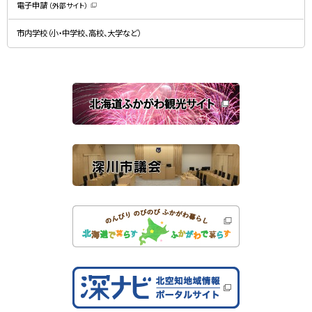
）
電子申請
（外部サイト）
き
（
ま
新
す
規
）
市内学校（小・中学校、高校、大学など）
ウ
ィ
ン
ド
ウ
で
関
開
き
連
ま
す
サ
）
イ
ト