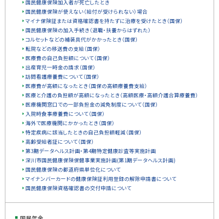
国民健康保険加入者が死亡したとき
国民健康保険が使えない（給付が受けられない）場合
マイナ保険証または資格確認書を持たずに治療を受けたとき（国保）
国民健康保険の加入手続き（退職・扶養からはずれた）
コルセットなどの補装具代がかかったとき（国保）
転院などの移送費の支給（国保）
医療費の自己負担額について（国保）
出産育児一時金の請求（国保）
訪問看護療養費について（国保）
医療費が高額になったとき（国保の高額療養費支給）
医療と介護の負担額が高額になったとき（高額医療・高額介護合算療養費）
医療機関窓口での一部負担金の減免制度について（国保）
入院時食事療養費について（国保）
海外で医療機関にかかったとき（国保）
特定疾病に該当したときの自己負担額軽減（国保）
高齢受給者証について（国保）
第3期データヘルス計画・第4期特定健康診査等実施計画
深川市国民健康保険保健事業実施計画(第1期データヘルス計画)
国民健康保険の都道府県単位化について
マイナンバーカードの健康保険証利用登録の解除申請書について
国民健康保険資格確認書の交付申請について
国民年金