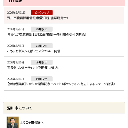
注目情報
ッ
イ
プ
2026年7月31日
ピックアップ
ド
深川市職員採用情報（後期日程・言語聴覚士）
に
・
戻
2026年8月7日
お知らせ
メ
る
まちなか交流施設 11月22日開館！一般利用の受付を開始！
ニ
2026年8月6日
お知らせ
ュ
こめッち新米＆そばフェスタ2026 開催
ー
2026年8月6日
お知らせ
市長タウンミーティングを開催しました
2026年8月6日
お知らせ
【参加者募集】ふかふか開館記念イベント（ボランティア、有志によるステージ出演）
深川市について
ようこそ市長室へ