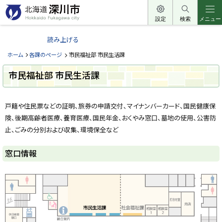
本
文
設定
検索
メニュー
北
へ
海
読み上げる
メ
道
ニ
ホーム
各課のページ
市民福祉部 市民生活課
深
ュ
川
市民福祉部 市民生活課
ー
市
へ
ペ
H
ー
o
戸籍や住民票などの証明、旅券の申請交付、マイナンバーカード、国民健康保
ジ
k
k
険、後期高齢者医療、養育医療、国民年金、おくやみ窓口、墓地の使用、公害防
内
a
目
止、ごみの分別および収集、環境保全など
i
次
d
o
窓
F
窓口情報
口
u
情
k
報
a
g
a
市
w
民
a
福
c
i
祉
t