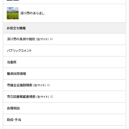
深川市のあらまし
お役立ち情報
深川市の条例や規則
（別サイト）
（
新
規
パブリックコメント
ウ
ィ
ン
ド
当番医
ウ
で
開
職員採用情報
き
ま
す
）
市議会会議録検索
（別サイト）
（
新
規
市立図書館蔵書検索
（別サイト）
ウ
（
ィ
新
ン
規
ド
各種相談
ウ
ウ
ィ
で
ン
開
ド
助成・手当
き
ウ
ま
で
す
開