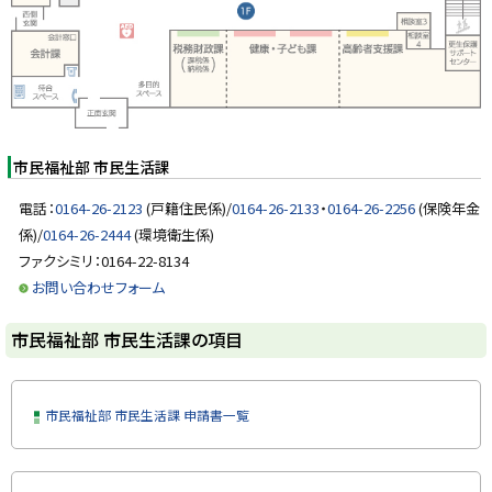
部
y
市
民
生
活
課
の
項
目
市民福祉部 市民生活課
電話：
0164-26-2123
(戸籍住民係)/
0164-26-2133
・
0164-26-2256
(保険年金
係)/
0164-26-2444
(環境衛生係)
ファクシミリ：0164-22-8134
お問い合わせフォーム
ト
市民福祉部 市民生活課の項目
ッ
プ
に
市民福祉部 市民生活課 申請書一覧
戻
る
ト