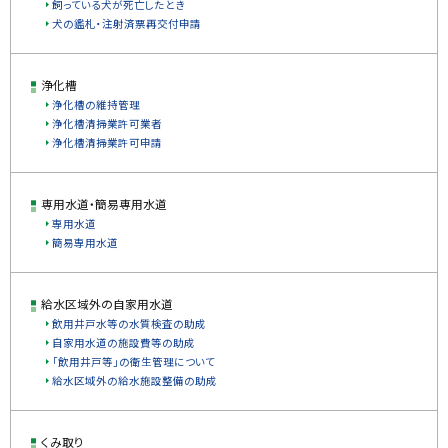
飼っている犬が死亡したとき
犬の鑑札・注射済票再交付申請
浄化槽
浄化槽の維持管理
浄化槽清掃業許可業者
浄化槽清掃業許可申請
専用水道・簡易専用水道
専用水道
簡易専用水道
給水区域外の自家用水道
飲用井戸水等の水質検査の助成
自家用水道の施設費等の助成
「飲用井戸等」の衛生管理について
給水区域外の給水施設整備の助成
くみ取り