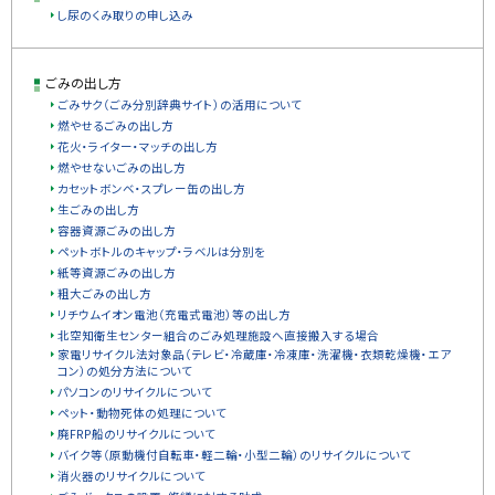
し尿のくみ取りの申し込み
ごみの出し方
ごみサク（ごみ分別辞典サイト）の活用について
燃やせるごみの出し方
花火・ライター・マッチの出し方
燃やせないごみの出し方
カセットボンベ・スプレー缶の出し方
生ごみの出し方
容器資源ごみの出し方
ペットボトルのキャップ・ラベルは分別を
紙等資源ごみの出し方
粗大ごみの出し方
リチウムイオン電池（充電式電池）等の出し方
北空知衛生センター組合のごみ処理施設へ直接搬入する場合
家電リサイクル法対象品（テレビ・冷蔵庫・冷凍庫・洗濯機・衣類乾燥機・エア
コン）の処分方法について
パソコンのリサイクルについて
ペット・動物死体の処理について
廃FRP船のリサイクルについて
バイク等（原動機付自転車・軽二輪・小型二輪）のリサイクルについて
消火器のリサイクルについて