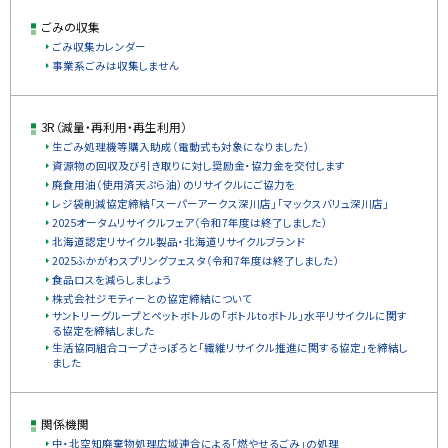
ごみの収集
ごみ収集カレンダー
事業系ごみは収集しません
3R（減量・再利用・再生利用）
生ごみ処理機等購入助成（電動式も対象になりました）
資源物の回収及び引き取りに対し奨励金・協力金を交付します
廃食用油（使用済天ぷら油）のリサイクルにご協力を
レジ袋削減協定締結「スーパーアークス深川店」「マックスバリュ深川店」
2025オータムリサイクルフェア（令和7年度は終了しました）
北海道認定リサイクル製品・北海道リサイクルブランド
2025ふかがわスプリングフェスタ（令和7年度は終了しました）
食品ロスを減らしましょう
株式会社ジモティーとの協定締結について
サントリーグループとペットボトルの「ボトルtoボトル」水平リサイクルに関す
る協定を締結しました
生活協同組合コープさっぽろと「繊維リサイクル推進に関する協定」を締結し
ました
関係機関
中・北空知廃棄物処理広域連合による「燃やせるごみ」の処理