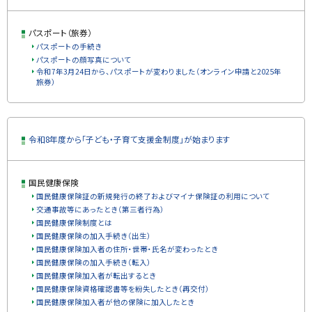
パスポート（旅券）
パスポートの手続き
パスポートの顔写真について
令和7年3月24日から、パスポートが変わりました（オンライン申請と2025年
旅券）
ト
令和8年度から「子ども・子育て支援金制度」が始まります
ッ
プ
に
国民健康保険
戻
国民健康保険証の新規発行の終了およびマイナ保険証の利用について
る
交通事故等にあったとき（第三者行為）
国民健康保険制度とは
国民健康保険の加入手続き（出生）
国民健康保険加入者の住所・世帯・氏名が変わったとき
国民健康保険の加入手続き（転入）
国民健康保険加入者が転出するとき
国民健康保険資格確認書等を紛失したとき（再交付）
国民健康保険加入者が他の保険に加入したとき