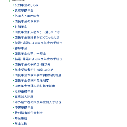
公的年金のしくみ
遺族基礎年金
外国人と国民年金
国民年金の保険料
付加年金
国民年金加入者が引っ越したとき
国民年金受給者が亡くなったとき
就職・退職による国民年金の手続き
寡婦年金
国民年金の死亡一時金
結婚・離婚による国民年金の手続き
国民年金の手続き・請求先
年金受給者が引っ越したとき
国民年金保険料学生納付特例制度
国民年金保険料免除制度
国民年金保険料納付猶予制度
老齢基礎年金
任意加入制度
海外居住者の国民年金加入手続き
障害基礎年金
特別障害給付金制度
年金相談
年金と税