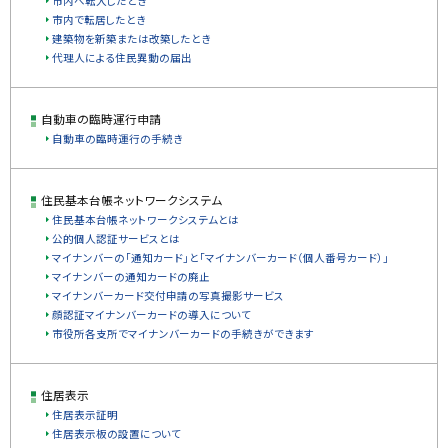
市内へ転入したとき
市内で転居したとき
建築物を新築または改築したとき
代理人による住民異動の届出
自動車の臨時運行申請
自動車の臨時運行の手続き
住民基本台帳ネットワークシステム
住民基本台帳ネットワークシステムとは
公的個人認証サービスとは
マイナンバーの「通知カード」と「マイナンバーカード（個人番号カード）」
マイナンバーの通知カードの廃止
マイナンバーカード交付申請の写真撮影サービス
顔認証マイナンバーカードの導入について
市役所各支所でマイナンバーカードの手続きができます
住居表示
住居表示証明
住居表示板の設置について