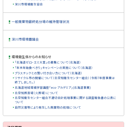
深川市環境衛生協会
一般廃棄物最終処分場の維持管理状況
深川市環境審議会
環境衛生係からのお知らせ
「北海道ゼロ・エミ大賞」の募集について（北海道）
「年末年始食べきり」キャンペーンの実施について（北海道）
プラスチックとの賢い付き合い方について（北海道）
リサイクル市の開催について（北空知衛生センター組合）（令和7年度事業は
終了しました。）
北海道地域環境学習講座「eco-アカデミア」(北海道事業)
北空知葬斎場（火葬場）について
北空知衛生センター組合不適切会計処理事案に関する調査報告書の公表に
ついて
自然災害等により発生した廃棄物の処理について
サ
ト