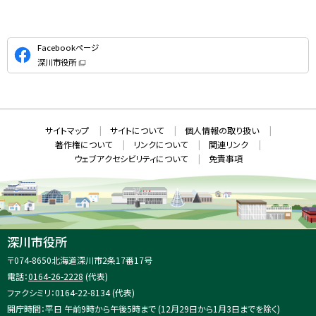
公
Facebookページ
式
深川市役所
S
（
新
N
規
ウ
S
ィ
ン
ド
本
ウ
サ
サイトマップ
サイトについて
個人情報の取り扱い
で
文
開
イ
著作権について
リンクについて
関連リンク
へ
き
ト
ま
ウェブアクセシビリティについて
免責事項
戻
す
情
）
る
メ
報
ニ
ュ
ー
へ
深川市役所
戻
住
〒074-8650
北海道深川市2条17番17号
る
所
電話：
0164-26-2228
(代表)
：
ファクシミリ：0164-22-8134 (代表)
開庁時間：平日 午前9時から午後5時まで (12月29日から1月3日までを除く)